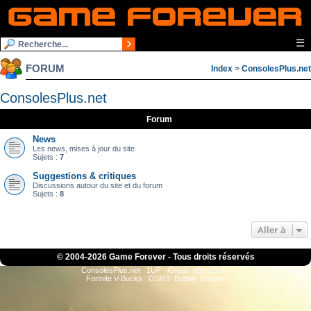
☰
FORUM
Index
>
ConsolesPlus.net
ConsolesPlus.net
Forum
News
Les news, mises à jour du site
Sujets :
7
Suggestions & critiques
Discussions autour du site et du forum
Sujets :
8
Aller à
© 2004-
2026 Game Forever - Tous droits réservés
ConsolesPlus.net
1UP
iGraal
eBuyClub
Fortnite V-Bucks
OSRS
Bubble Shooter