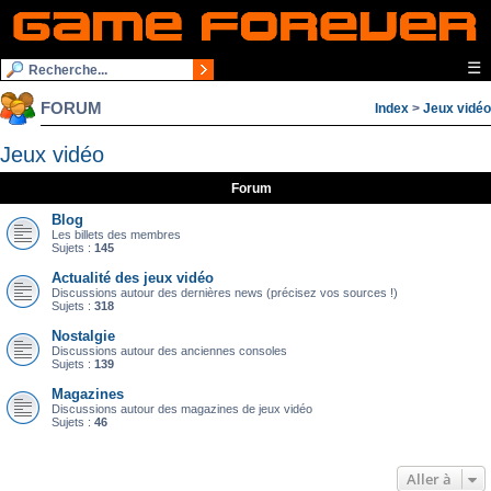
☰
FORUM
Index
>
Jeux vidéo
Jeux vidéo
Forum
Blog
Les billets des membres
Sujets :
145
Actualité des jeux vidéo
Discussions autour des dernières news (précisez vos sources !)
Sujets :
318
Nostalgie
Discussions autour des anciennes consoles
Sujets :
139
Magazines
Discussions autour des magazines de jeux vidéo
Sujets :
46
Aller à