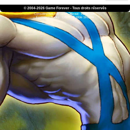
© 2004-
2026 Game Forever - Tous droits réservés
ConsolesPlus.net
1UP
iGraal
eBuyClub
Fortnite V-Bucks
OSRS
Bubble Shooter