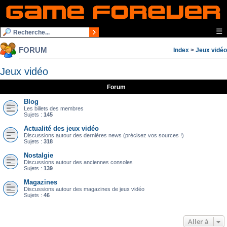
☰
FORUM
Index
>
Jeux vidéo
Jeux vidéo
Forum
Blog
Les billets des membres
Sujets :
145
Actualité des jeux vidéo
Discussions autour des dernières news (précisez vos sources !)
Sujets :
318
Nostalgie
Discussions autour des anciennes consoles
Sujets :
139
Magazines
Discussions autour des magazines de jeux vidéo
Sujets :
46
Aller à