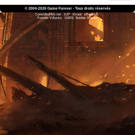
© 2004-
2026 Game Forever - Tous droits réservés
ConsolesPlus.net
1UP
iGraal
eBuyClub
Fortnite V-Bucks
OSRS
Bubble Shooter