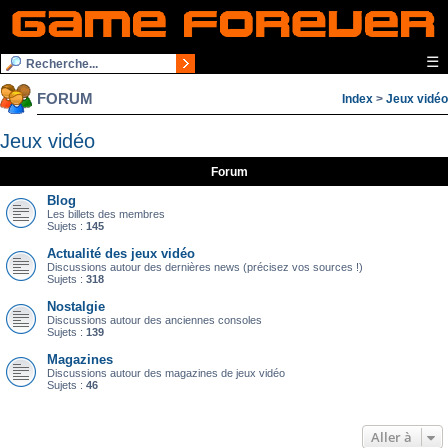
☰
FORUM
Index
>
Jeux vidéo
Jeux vidéo
Forum
Blog
Les billets des membres
Sujets :
145
Actualité des jeux vidéo
Discussions autour des dernières news (précisez vos sources !)
Sujets :
318
Nostalgie
Discussions autour des anciennes consoles
Sujets :
139
Magazines
Discussions autour des magazines de jeux vidéo
Sujets :
46
Aller à