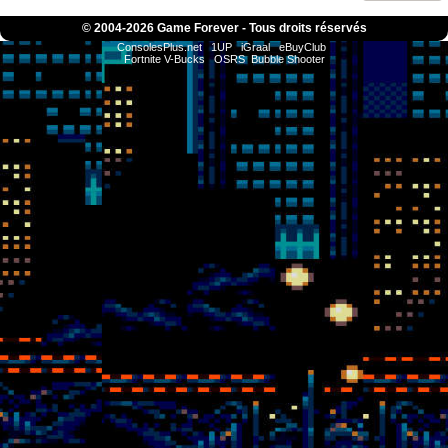
© 2004-
2026 Game Forever - Tous droits réservés
ConsolesPlus.net
1UP
iGraal
eBuyClub
Fortnite V-Bucks
OSRS
Bubble Shooter