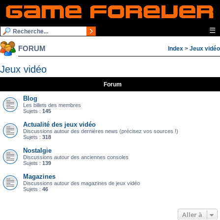
☰
FORUM
Index
>
Jeux vidéo
Jeux vidéo
Forum
Blog
Les billets des membres
Sujets :
145
Actualité des jeux vidéo
Discussions autour des dernières news (précisez vos sources !)
Sujets :
318
Nostalgie
Discussions autour des anciennes consoles
Sujets :
139
Magazines
Discussions autour des magazines de jeux vidéo
Sujets :
46
Aller à