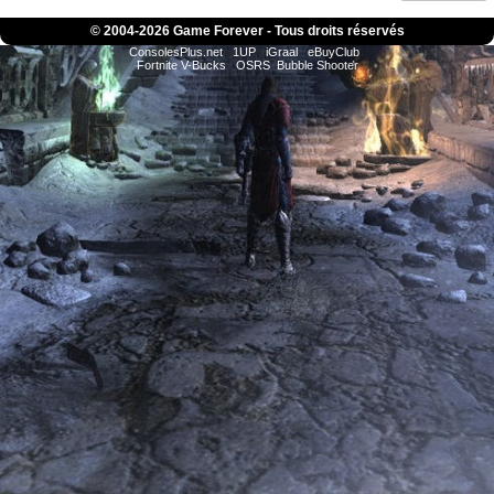
© 2004-
2026 Game Forever - Tous droits réservés
ConsolesPlus.net
1UP
iGraal
eBuyClub
Fortnite V-Bucks
OSRS
Bubble Shooter