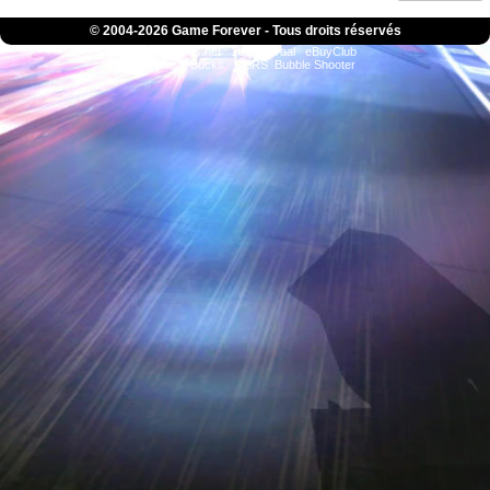
© 2004-
2026 Game Forever - Tous droits réservés
ConsolesPlus.net
1UP
iGraal
eBuyClub
Fortnite V-Bucks
OSRS
Bubble Shooter