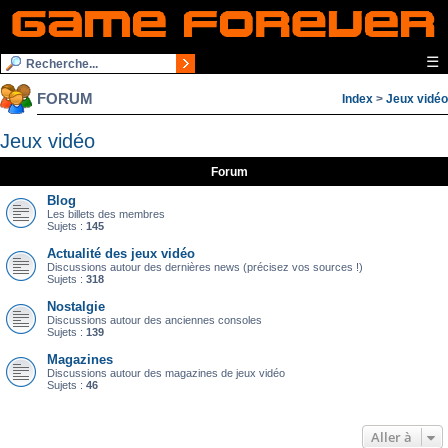
☰
FORUM
Index
>
Jeux vidéo
Jeux vidéo
Forum
Blog
Les billets des membres
Sujets :
145
Actualité des jeux vidéo
Discussions autour des dernières news (précisez vos sources !)
Sujets :
318
Nostalgie
Discussions autour des anciennes consoles
Sujets :
139
Magazines
Discussions autour des magazines de jeux vidéo
Sujets :
46
Aller à