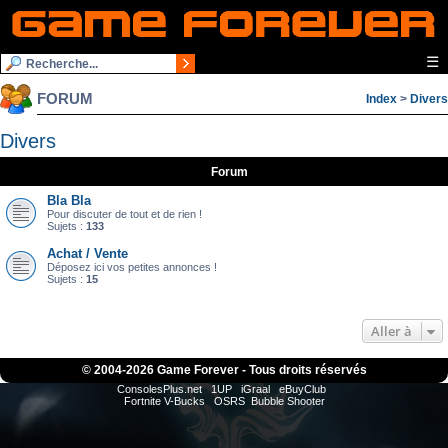
☰
FORUM
Index
>
Divers
Divers
Forum
Bla Bla
Pour discuter de tout et de rien !
Sujets :
133
Achat / Vente
Déposez ici vos petites annonces !
Sujets :
15
Aller à
© 2004-
2026 Game Forever - Tous droits réservés
ConsolesPlus.net
1UP
iGraal
eBuyClub
Fortnite V-Bucks
OSRS
Bubble Shooter