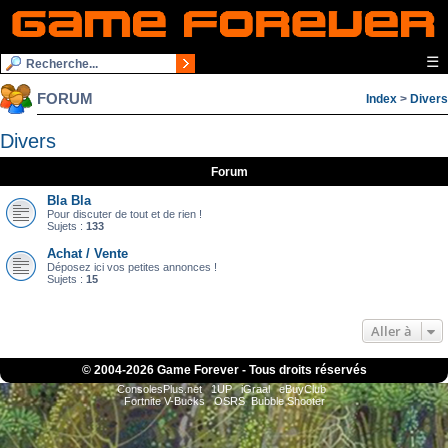
☰
FORUM
Index
>
Divers
Divers
Forum
Bla Bla
Pour discuter de tout et de rien !
Sujets :
133
Achat / Vente
Déposez ici vos petites annonces !
Sujets :
15
Aller à
© 2004-
2026 Game Forever - Tous droits réservés
ConsolesPlus.net
1UP
iGraal
eBuyClub
Fortnite V-Bucks
OSRS
Bubble Shooter