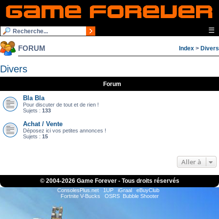
☰
FORUM
Index
>
Divers
Divers
Forum
Bla Bla
Pour discuter de tout et de rien !
Sujets :
133
Achat / Vente
Déposez ici vos petites annonces !
Sujets :
15
Aller à
© 2004-
2026 Game Forever - Tous droits réservés
ConsolesPlus.net
1UP
iGraal
eBuyClub
Fortnite V-Bucks
OSRS
Bubble Shooter