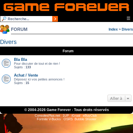
☰
FORUM
Index
>
Divers
Divers
Forum
Bla Bla
Pour discuter de tout et de rien !
Sujets :
133
Achat / Vente
Déposez ici vos petites annonces !
Sujets :
15
Aller à
© 2004-
2026 Game Forever - Tous droits réservés
ConsolesPlus.net
1UP
iGraal
eBuyClub
Fortnite V-Bucks
OSRS
Bubble Shooter