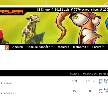
8893 jeux // 10131 avis // 7976 screenshots // 20
Accueil
Base de données
Dossiers
Membres
Forum
SUJETS
MESSAGES
DERNI
par
Blo
133
12137
jeu. 06
t de rien !
par
Twi
15
581
sam. 02
es annonces !