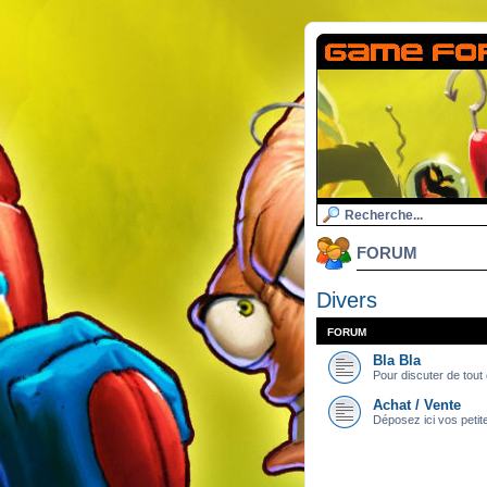
FORUM
Divers
FORUM
Bla Bla
Pour discuter de tout e
Achat / Vente
Déposez ici vos petit