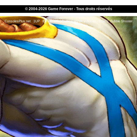
© 2004-
2026 Game Forever - Tous droits réservés
ConsolesPlus.net
1UP
iGraal
eBuyClub
Fortnite V-Bucks
OSRS
Bubble Shooter