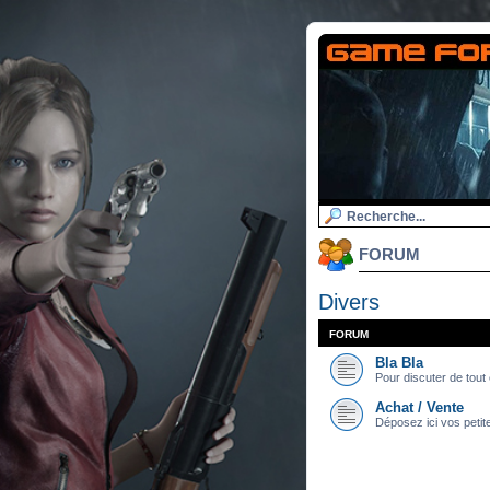
FORUM
Divers
FORUM
Bla Bla
Pour discuter de tout e
Achat / Vente
Déposez ici vos petit