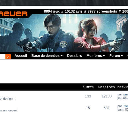
8894 jeux // 10132 avis // 7977 screenshots // 20
Accueil
Base de données
Dossiers
Membres
Forum
SUJETS
MESSAGES
DERNI
par
ju
133
12138
jeu. 06
t de rien !
par
Twi
15
581
sam. 02
es annonces !