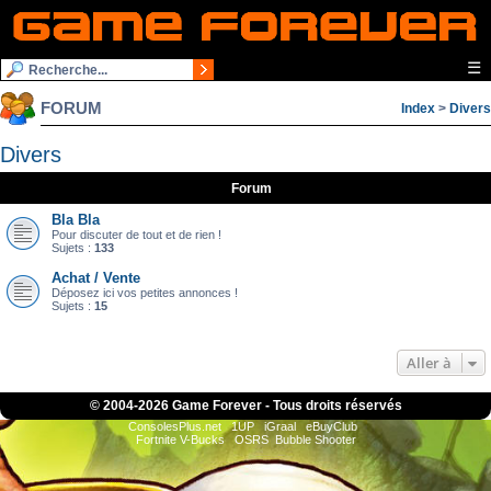
☰
FORUM
Index
>
Divers
Divers
Forum
Bla Bla
Pour discuter de tout et de rien !
Sujets :
133
Achat / Vente
Déposez ici vos petites annonces !
Sujets :
15
Aller à
© 2004-
2026 Game Forever - Tous droits réservés
ConsolesPlus.net
1UP
iGraal
eBuyClub
Fortnite V-Bucks
OSRS
Bubble Shooter