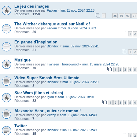
Le jeu des images
Dernier message par
Fabian
«
lun. 11 nov. 2024 22:13
Réponses :
1358
1
88
89
90
91
…
The Witcher débarque aussi sur Netflix !
Dernier message par
Fabian
«
mer. 06 nov. 2024 00:03
Réponses :
20
1
2
En panne d'inspiration
Dernier message par
Blondex
«
sam. 02 nov. 2024 22:41
Réponses :
21
1
2
Musique
Dernier message par
Twinsen Threepwood
«
mer. 13 mars 2024 22:28
Réponses :
70
1
2
3
4
5
Vidéo Super Smash Bros Ultimate
Dernier message par
Blondex
«
mar. 16 janv. 2024 23:20
Réponses :
8
Star Wars (films et séries)
Dernier message par
Iglou
«
sam. 13 janv. 2024 18:01
Réponses :
82
1
2
3
4
5
6
Alexandre Henri, auteur de roman !
Dernier message par
Wizzy
«
sam. 13 janv. 2024 14:40
Réponses :
7
Twitter
Dernier message par
Blondex
«
lun. 06 nov. 2023 23:49
Réponses :
15
1
2