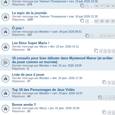
Dernier message par
Twinsen Threepwood
«
ven. 19 juin 2026 23:36
Réponses :
279
1
16
17
18
19
…
Le topic de la journée
Dernier message par
Twinsen Threepwood
«
mar. 16 juin 2026 22:35
Réponses :
1047
1
67
68
69
70
…
Ô joie !
Dernier message par
Blondex
«
sam. 06 juin 2026 08:51
Réponses :
101
1
4
5
6
7
…
Les films Super Mario !
Dernier message par
Wizzy
«
dim. 19 avr. 2026 14:11
Réponses :
54
1
2
3
4
10 conseils pour bien débuter dans Mystwood Manor (et arrêter
de jouer comme un touriste)
Dernier message par
Blondex
«
mer. 01 avr. 2026 18:08
Réponses :
5
Liste de jeux à jouer
Dernier message par
Blondex
«
dim. 25 janv. 2026 17:35
Réponses :
27
1
2
Top 10 des Personnages de Jeux Vidéo
Dernier message par
Blondex
«
ven. 23 janv. 2026 16:57
Réponses :
40
1
2
3
Bonne année !!
Dernier message par
Wizzy
«
jeu. 01 janv. 2026 19:28
Réponses :
25
1
2