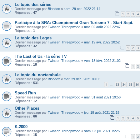
Le topic des séries
Dernier message par
Blondex
«
sam. 29 oct. 2022 21:14
Réponses :
47
1
2
3
4
Participe à la SRA: Championnat Gran Turismo 7 - Start Sept.
Dernier message par
Twinsen Threepwood
«
mar. 02 août 2022 22:47
Réponses :
1
Le topic des Legos
Dernier message par
Twinsen Threepwood
«
mar. 19 avr. 2022 20:52
Réponses :
32
1
2
3
The Last of Us - la série TV
Dernier message par
Twinsen Threepwood
«
ven. 18 févr. 2022 21:02
Réponses :
18
1
2
Le topic du noctambule
Dernier message par
Blondex
«
mer. 29 déc. 2021 09:03
Réponses :
531
1
33
34
35
36
…
Speed Run
Dernier message par
Twinsen Threepwood
«
mar. 31 août 2021 19:56
Réponses :
12
Other Places
Dernier message par
Twinsen Threepwood
«
jeu. 19 août 2021 21:15
Réponses :
66
1
2
3
4
5
K-2000
Dernier message par
Twinsen Threepwood
«
sam. 03 juil. 2021 15:25
Réponses :
15
1
2