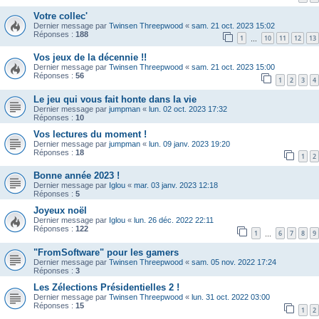
Votre collec'
Dernier message par
Twinsen Threepwood
«
sam. 21 oct. 2023 15:02
Réponses :
188
1
10
11
12
13
…
Vos jeux de la décennie !!
Dernier message par
Twinsen Threepwood
«
sam. 21 oct. 2023 15:00
Réponses :
56
1
2
3
4
Le jeu qui vous fait honte dans la vie
Dernier message par
jumpman
«
lun. 02 oct. 2023 17:32
Réponses :
10
Vos lectures du moment !
Dernier message par
jumpman
«
lun. 09 janv. 2023 19:20
Réponses :
18
1
2
Bonne année 2023 !
Dernier message par
Iglou
«
mar. 03 janv. 2023 12:18
Réponses :
5
Joyeux noël
Dernier message par
Iglou
«
lun. 26 déc. 2022 22:11
Réponses :
122
1
6
7
8
9
…
"FromSoftware" pour les gamers
Dernier message par
Twinsen Threepwood
«
sam. 05 nov. 2022 17:24
Réponses :
3
Les Zélections Présidentielles 2 !
Dernier message par
Twinsen Threepwood
«
lun. 31 oct. 2022 03:00
Réponses :
15
1
2