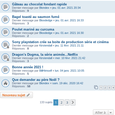
Gâteau au chocolat fondant rapide
Dernier message par
Blondex
«
jeu. 01 avr. 2021 20:34
Réponses :
9
Bagel toasté au saumon fumé
Dernier message par
Bloodedge
«
jeu. 01 avr. 2021 16:33
Réponses :
3
Poulet mariné au curcuma
Dernier message par
Bloodedge
«
jeu. 01 avr. 2021 16:30
Réponses :
2
Sony playstation crée sa boite de production série et cinéma
Dernier message par
Kirstendall
«
jeu. 11 févr. 2021 21:11
Réponses :
8
Dragon's Dogma, la série animée...Netflix
Dernier message par
Kirstendall
«
mer. 10 févr. 2021 21:42
Réponses :
3
Bonne année 2021 !
Dernier message par
BillHimself
«
lun. 04 janv. 2021 10:05
Réponses :
5
Que demander au père Noël ?
Dernier message par
Blondex
«
sam. 19 déc. 2020 16:42
Réponses :
58
1
2
3
4
Nouveau sujet
1
2
3
Suivante
133 sujets
Aller à