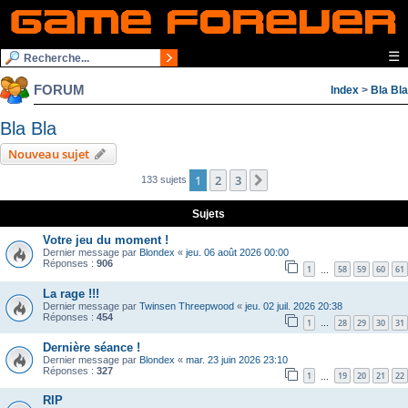
☰
FORUM
Index
>
Bla Bla
Bla Bla
Nouveau sujet
1
2
3
Suivante
133 sujets
Sujets
Votre jeu du moment !
Dernier message par
Blondex
«
jeu. 06 août 2026 00:00
Réponses :
906
1
58
59
60
61
…
La rage !!!
Dernier message par
Twinsen Threepwood
«
jeu. 02 juil. 2026 20:38
Réponses :
454
1
28
29
30
31
…
Dernière séance !
Dernier message par
Blondex
«
mar. 23 juin 2026 23:10
Réponses :
327
1
19
20
21
22
…
RIP