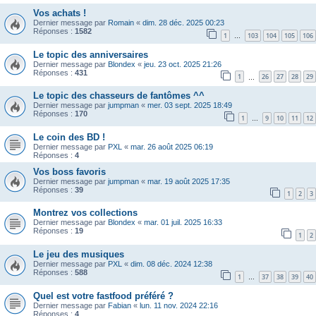
Vos achats !
Dernier message par
Romain
«
dim. 28 déc. 2025 00:23
Réponses :
1582
1
103
104
105
106
…
Le topic des anniversaires
Dernier message par
Blondex
«
jeu. 23 oct. 2025 21:26
Réponses :
431
1
26
27
28
29
…
Le topic des chasseurs de fantômes ^^
Dernier message par
jumpman
«
mer. 03 sept. 2025 18:49
Réponses :
170
1
9
10
11
12
…
Le coin des BD !
Dernier message par
PXL
«
mar. 26 août 2025 06:19
Réponses :
4
Vos boss favoris
Dernier message par
jumpman
«
mar. 19 août 2025 17:35
Réponses :
39
1
2
3
Montrez vos collections
Dernier message par
Blondex
«
mar. 01 juil. 2025 16:33
Réponses :
19
1
2
Le jeu des musiques
Dernier message par
PXL
«
dim. 08 déc. 2024 12:38
Réponses :
588
1
37
38
39
40
…
Quel est votre fastfood préféré ?
Dernier message par
Fabian
«
lun. 11 nov. 2024 22:16
Réponses :
4