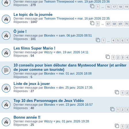
Dernier message par
Twinsen Threepwood
«
ven. 19 juin 2026 23:36
Réponses :
279
1
16
17
18
19
…
Le topic de la journée
Dernier message par
Twinsen Threepwood
«
mar. 16 juin 2026 22:35
Réponses :
1047
1
67
68
69
70
…
Ô joie !
Dernier message par
Blondex
«
sam. 06 juin 2026 08:51
Réponses :
101
1
4
5
6
7
…
Les films Super Mario !
Dernier message par
Wizzy
«
dim. 19 avr. 2026 14:11
Réponses :
54
1
2
3
4
10 conseils pour bien débuter dans Mystwood Manor (et arrêter
de jouer comme un touriste)
Dernier message par
Blondex
«
mer. 01 avr. 2026 18:08
Réponses :
5
Liste de jeux à jouer
Dernier message par
Blondex
«
dim. 25 janv. 2026 17:35
Réponses :
27
1
2
Top 10 des Personnages de Jeux Vidéo
Dernier message par
Blondex
«
ven. 23 janv. 2026 16:57
Réponses :
40
1
2
3
Bonne année !!
Dernier message par
Wizzy
«
jeu. 01 janv. 2026 19:28
Réponses :
25
1
2