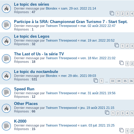
Le topic des séries
Dernier message par
Blondex
«
sam. 29 oct. 2022 21:14
Réponses :
47
1
2
3
4
Participe à la SRA: Championnat Gran Turismo 7 - Start Sept.
Dernier message par
Twinsen Threepwood
«
mar. 02 août 2022 22:47
Réponses :
1
Le topic des Legos
Dernier message par
Twinsen Threepwood
«
mar. 19 avr. 2022 20:52
Réponses :
32
1
2
3
The Last of Us - la série TV
Dernier message par
Twinsen Threepwood
«
ven. 18 févr. 2022 21:02
Réponses :
18
1
2
Le topic du noctambule
Dernier message par
Blondex
«
mer. 29 déc. 2021 09:03
Réponses :
531
1
33
34
35
36
…
Speed Run
Dernier message par
Twinsen Threepwood
«
mar. 31 août 2021 19:56
Réponses :
12
Other Places
Dernier message par
Twinsen Threepwood
«
jeu. 19 août 2021 21:15
Réponses :
66
1
2
3
4
5
K-2000
Dernier message par
Twinsen Threepwood
«
sam. 03 juil. 2021 15:25
Réponses :
15
1
2