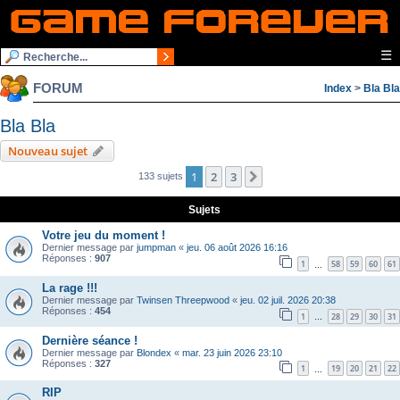
☰
FORUM
Index
>
Bla Bla
Bla Bla
Nouveau sujet
1
2
3
Suivante
133 sujets
Sujets
Votre jeu du moment !
Dernier message par
jumpman
«
jeu. 06 août 2026 16:16
Réponses :
907
1
58
59
60
61
…
La rage !!!
Dernier message par
Twinsen Threepwood
«
jeu. 02 juil. 2026 20:38
Réponses :
454
1
28
29
30
31
…
Dernière séance !
Dernier message par
Blondex
«
mar. 23 juin 2026 23:10
Réponses :
327
1
19
20
21
22
…
RIP