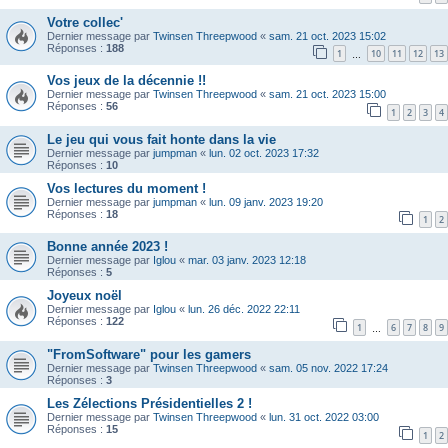
Votre collec'
Dernier message par
Twinsen Threepwood
«
sam. 21 oct. 2023 15:02
Réponses :
188
1
10
11
12
13
…
Vos jeux de la décennie !!
Dernier message par
Twinsen Threepwood
«
sam. 21 oct. 2023 15:00
Réponses :
56
1
2
3
4
Le jeu qui vous fait honte dans la vie
Dernier message par
jumpman
«
lun. 02 oct. 2023 17:32
Réponses :
10
Vos lectures du moment !
Dernier message par
jumpman
«
lun. 09 janv. 2023 19:20
Réponses :
18
1
2
Bonne année 2023 !
Dernier message par
Iglou
«
mar. 03 janv. 2023 12:18
Réponses :
5
Joyeux noël
Dernier message par
Iglou
«
lun. 26 déc. 2022 22:11
Réponses :
122
1
6
7
8
9
…
"FromSoftware" pour les gamers
Dernier message par
Twinsen Threepwood
«
sam. 05 nov. 2022 17:24
Réponses :
3
Les Zélections Présidentielles 2 !
Dernier message par
Twinsen Threepwood
«
lun. 31 oct. 2022 03:00
Réponses :
15
1
2