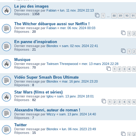
Le jeu des images
Dernier message par
Fabian
«
lun. 11 nov. 2024 22:13
Réponses :
1358
1
88
89
90
91
…
The Witcher débarque aussi sur Netflix !
Dernier message par
Fabian
«
mer. 06 nov. 2024 00:03
Réponses :
20
1
2
En panne d'inspiration
Dernier message par
Blondex
«
sam. 02 nov. 2024 22:41
Réponses :
21
1
2
Musique
Dernier message par
Twinsen Threepwood
«
mer. 13 mars 2024 22:28
Réponses :
70
1
2
3
4
5
Vidéo Super Smash Bros Ultimate
Dernier message par
Blondex
«
mar. 16 janv. 2024 23:20
Réponses :
8
Star Wars (films et séries)
Dernier message par
Iglou
«
sam. 13 janv. 2024 18:01
Réponses :
82
1
2
3
4
5
6
Alexandre Henri, auteur de roman !
Dernier message par
Wizzy
«
sam. 13 janv. 2024 14:40
Réponses :
7
Twitter
Dernier message par
Blondex
«
lun. 06 nov. 2023 23:49
Réponses :
15
1
2