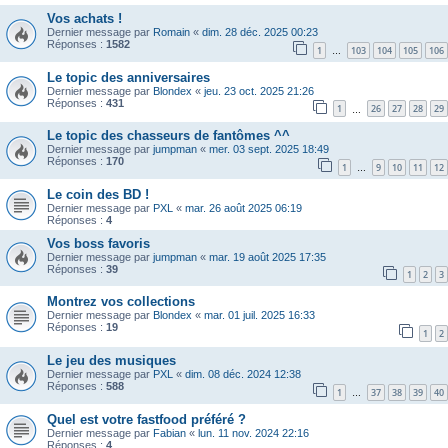
Vos achats !
Dernier message par
Romain
«
dim. 28 déc. 2025 00:23
Réponses :
1582
1
103
104
105
106
…
Le topic des anniversaires
Dernier message par
Blondex
«
jeu. 23 oct. 2025 21:26
Réponses :
431
1
26
27
28
29
…
Le topic des chasseurs de fantômes ^^
Dernier message par
jumpman
«
mer. 03 sept. 2025 18:49
Réponses :
170
1
9
10
11
12
…
Le coin des BD !
Dernier message par
PXL
«
mar. 26 août 2025 06:19
Réponses :
4
Vos boss favoris
Dernier message par
jumpman
«
mar. 19 août 2025 17:35
Réponses :
39
1
2
3
Montrez vos collections
Dernier message par
Blondex
«
mar. 01 juil. 2025 16:33
Réponses :
19
1
2
Le jeu des musiques
Dernier message par
PXL
«
dim. 08 déc. 2024 12:38
Réponses :
588
1
37
38
39
40
…
Quel est votre fastfood préféré ?
Dernier message par
Fabian
«
lun. 11 nov. 2024 22:16
Réponses :
4