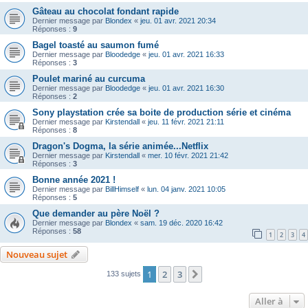
Gâteau au chocolat fondant rapide
Dernier message par
Blondex
«
jeu. 01 avr. 2021 20:34
Réponses :
9
Bagel toasté au saumon fumé
Dernier message par
Bloodedge
«
jeu. 01 avr. 2021 16:33
Réponses :
3
Poulet mariné au curcuma
Dernier message par
Bloodedge
«
jeu. 01 avr. 2021 16:30
Réponses :
2
Sony playstation crée sa boite de production série et cinéma
Dernier message par
Kirstendall
«
jeu. 11 févr. 2021 21:11
Réponses :
8
Dragon's Dogma, la série animée...Netflix
Dernier message par
Kirstendall
«
mer. 10 févr. 2021 21:42
Réponses :
3
Bonne année 2021 !
Dernier message par
BillHimself
«
lun. 04 janv. 2021 10:05
Réponses :
5
Que demander au père Noël ?
Dernier message par
Blondex
«
sam. 19 déc. 2020 16:42
Réponses :
58
1
2
3
4
Nouveau sujet
1
2
3
Suivante
133 sujets
Aller à