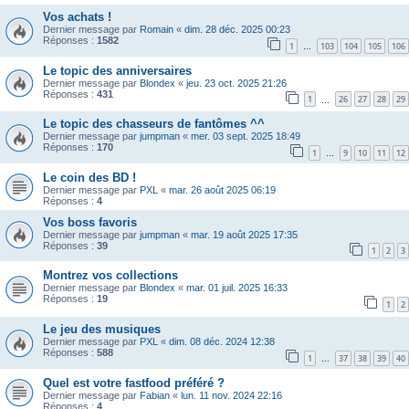
Vos achats !
Dernier message par
Romain
«
dim. 28 déc. 2025 00:23
Réponses :
1582
1
103
104
105
106
…
Le topic des anniversaires
Dernier message par
Blondex
«
jeu. 23 oct. 2025 21:26
Réponses :
431
1
26
27
28
29
…
Le topic des chasseurs de fantômes ^^
Dernier message par
jumpman
«
mer. 03 sept. 2025 18:49
Réponses :
170
1
9
10
11
12
…
Le coin des BD !
Dernier message par
PXL
«
mar. 26 août 2025 06:19
Réponses :
4
Vos boss favoris
Dernier message par
jumpman
«
mar. 19 août 2025 17:35
Réponses :
39
1
2
3
Montrez vos collections
Dernier message par
Blondex
«
mar. 01 juil. 2025 16:33
Réponses :
19
1
2
Le jeu des musiques
Dernier message par
PXL
«
dim. 08 déc. 2024 12:38
Réponses :
588
1
37
38
39
40
…
Quel est votre fastfood préféré ?
Dernier message par
Fabian
«
lun. 11 nov. 2024 22:16
Réponses :
4