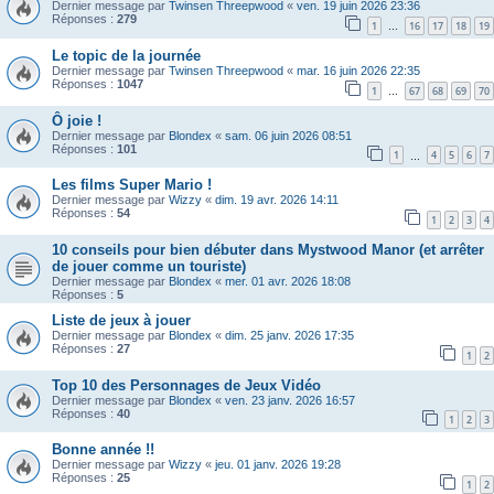
Dernier message par
Twinsen Threepwood
«
ven. 19 juin 2026 23:36
Réponses :
279
1
16
17
18
19
…
Le topic de la journée
Dernier message par
Twinsen Threepwood
«
mar. 16 juin 2026 22:35
Réponses :
1047
1
67
68
69
70
…
Ô joie !
Dernier message par
Blondex
«
sam. 06 juin 2026 08:51
Réponses :
101
1
4
5
6
7
…
Les films Super Mario !
Dernier message par
Wizzy
«
dim. 19 avr. 2026 14:11
Réponses :
54
1
2
3
4
10 conseils pour bien débuter dans Mystwood Manor (et arrêter
de jouer comme un touriste)
Dernier message par
Blondex
«
mer. 01 avr. 2026 18:08
Réponses :
5
Liste de jeux à jouer
Dernier message par
Blondex
«
dim. 25 janv. 2026 17:35
Réponses :
27
1
2
Top 10 des Personnages de Jeux Vidéo
Dernier message par
Blondex
«
ven. 23 janv. 2026 16:57
Réponses :
40
1
2
3
Bonne année !!
Dernier message par
Wizzy
«
jeu. 01 janv. 2026 19:28
Réponses :
25
1
2