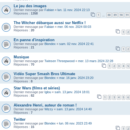
Le jeu des images
Dernier message par
Fabian
«
lun. 11 nov. 2024 22:13
Réponses :
1358
1
88
89
90
91
…
The Witcher débarque aussi sur Netflix !
Dernier message par
Fabian
«
mer. 06 nov. 2024 00:03
Réponses :
20
1
2
En panne d'inspiration
Dernier message par
Blondex
«
sam. 02 nov. 2024 22:41
Réponses :
21
1
2
Musique
Dernier message par
Twinsen Threepwood
«
mer. 13 mars 2024 22:28
Réponses :
70
1
2
3
4
5
Vidéo Super Smash Bros Ultimate
Dernier message par
Blondex
«
mar. 16 janv. 2024 23:20
Réponses :
8
Star Wars (films et séries)
Dernier message par
Iglou
«
sam. 13 janv. 2024 18:01
Réponses :
82
1
2
3
4
5
6
Alexandre Henri, auteur de roman !
Dernier message par
Wizzy
«
sam. 13 janv. 2024 14:40
Réponses :
7
Twitter
Dernier message par
Blondex
«
lun. 06 nov. 2023 23:49
Réponses :
15
1
2