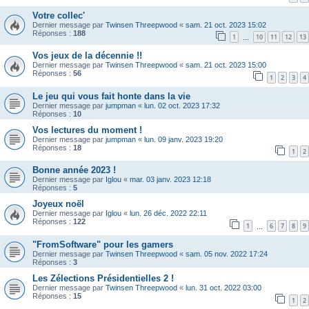
Votre collec'
Dernier message par
Twinsen Threepwood
«
sam. 21 oct. 2023 15:02
Réponses :
188
1
10
11
12
13
…
Vos jeux de la décennie !!
Dernier message par
Twinsen Threepwood
«
sam. 21 oct. 2023 15:00
Réponses :
56
1
2
3
4
Le jeu qui vous fait honte dans la vie
Dernier message par
jumpman
«
lun. 02 oct. 2023 17:32
Réponses :
10
Vos lectures du moment !
Dernier message par
jumpman
«
lun. 09 janv. 2023 19:20
Réponses :
18
1
2
Bonne année 2023 !
Dernier message par
Iglou
«
mar. 03 janv. 2023 12:18
Réponses :
5
Joyeux noël
Dernier message par
Iglou
«
lun. 26 déc. 2022 22:11
Réponses :
122
1
6
7
8
9
…
"FromSoftware" pour les gamers
Dernier message par
Twinsen Threepwood
«
sam. 05 nov. 2022 17:24
Réponses :
3
Les Zélections Présidentielles 2 !
Dernier message par
Twinsen Threepwood
«
lun. 31 oct. 2022 03:00
Réponses :
15
1
2