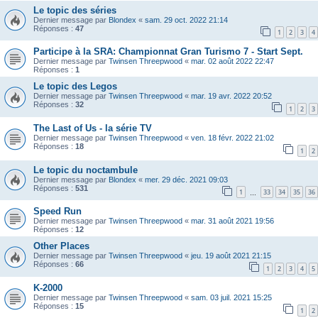
Le topic des séries
Dernier message par
Blondex
«
sam. 29 oct. 2022 21:14
Réponses :
47
1
2
3
4
Participe à la SRA: Championnat Gran Turismo 7 - Start Sept.
Dernier message par
Twinsen Threepwood
«
mar. 02 août 2022 22:47
Réponses :
1
Le topic des Legos
Dernier message par
Twinsen Threepwood
«
mar. 19 avr. 2022 20:52
Réponses :
32
1
2
3
The Last of Us - la série TV
Dernier message par
Twinsen Threepwood
«
ven. 18 févr. 2022 21:02
Réponses :
18
1
2
Le topic du noctambule
Dernier message par
Blondex
«
mer. 29 déc. 2021 09:03
Réponses :
531
1
33
34
35
36
…
Speed Run
Dernier message par
Twinsen Threepwood
«
mar. 31 août 2021 19:56
Réponses :
12
Other Places
Dernier message par
Twinsen Threepwood
«
jeu. 19 août 2021 21:15
Réponses :
66
1
2
3
4
5
K-2000
Dernier message par
Twinsen Threepwood
«
sam. 03 juil. 2021 15:25
Réponses :
15
1
2