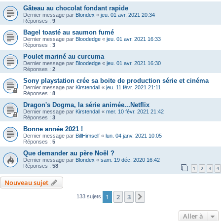
Gâteau au chocolat fondant rapide
Dernier message par
Blondex
«
jeu. 01 avr. 2021 20:34
Réponses :
9
Bagel toasté au saumon fumé
Dernier message par
Bloodedge
«
jeu. 01 avr. 2021 16:33
Réponses :
3
Poulet mariné au curcuma
Dernier message par
Bloodedge
«
jeu. 01 avr. 2021 16:30
Réponses :
2
Sony playstation crée sa boite de production série et cinéma
Dernier message par
Kirstendall
«
jeu. 11 févr. 2021 21:11
Réponses :
8
Dragon's Dogma, la série animée...Netflix
Dernier message par
Kirstendall
«
mer. 10 févr. 2021 21:42
Réponses :
3
Bonne année 2021 !
Dernier message par
BillHimself
«
lun. 04 janv. 2021 10:05
Réponses :
5
Que demander au père Noël ?
Dernier message par
Blondex
«
sam. 19 déc. 2020 16:42
Réponses :
58
1
2
3
4
Nouveau sujet
1
2
3
Suivante
133 sujets
Aller à