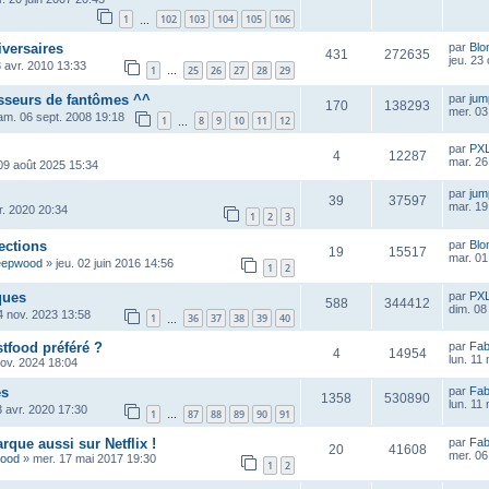
1
102
103
104
105
106
…
iversaires
par
Blo
431
272635
jeu. 23
 avr. 2010 13:33
1
25
26
27
28
29
…
asseurs de fantômes ^^
par
ju
170
138293
mer. 03
am. 06 sept. 2008 19:18
1
8
9
10
11
12
…
par
PX
4
12287
mar. 26
09 août 2025 15:34
par
ju
39
37597
mar. 19
vr. 2020 20:34
1
2
3
ections
par
Blo
19
15517
mar. 01 
eepwood
»
jeu. 02 juin 2016 14:56
1
2
ques
par
PX
588
344412
dim. 08
4 nov. 2023 13:58
1
36
37
38
39
40
…
stfood préféré ?
par
Fab
4
14954
lun. 11
nov. 2024 18:04
es
par
Fab
1358
530890
lun. 11
3 avr. 2020 17:30
1
87
88
89
90
91
…
rque aussi sur Netflix !
par
Fab
20
41608
mer. 06
wood
»
mer. 17 mai 2017 19:30
1
2