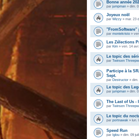
Bonne année 202
par
jumpman
»
dim. 0
Joyeux noël
par
Wizzy
»
mar. 23 
"FromSoftware" 
par
montekristo
»
ven
Les Zélections Pr
par
Kim
»
ven. 14 avr
Le topic des séri
par
Twinsen Threep
Participe à la S
Sept.
par
Destructor
»
dim.
Le topic des Leg
par
jumpman
»
dim. 
The Last of Us - 
par
Twinsen Threep
Le topic du noc
par
portnawak
»
lun. 
Speed Run
par
Iglou
»
dim. 09 jui