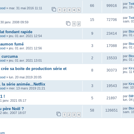
par
Twi
66
99916
jeu. 19
wood
»
mar. 31 mai 2016 11:11
1
2
3
4
5
par
Twi
15
72706
sam. 03
 30 janv. 2008 09:59
1
2
at fondant rapide
par
Blo
9
23414
jeu. 01
wood
»
jeu. 01 avr. 2021 12:54
 saumon fumé
par
Blo
3
17088
jeu. 01
wood
»
jeu. 01 avr. 2021 12:56
u curcuma
par
Blo
2
15533
jeu. 01
wood
»
jeu. 01 avr. 2021 13:01
crée sa boite de production série et
par
Kir
8
30373
jeu. 11 
wood
»
lun. 20 mai 2019 20:05
la série animée...Netflix
par
Kir
3
19543
mer. 10
wood
»
mer. 13 mars 2019 21:21
1 !
par
Bill
5
21897
lun. 04
1 janv. 2021 05:17
 père Noël ?
par
Blo
58
126651
sam. 19
12 déc. 2007 18:07
1
2
3
4
rum