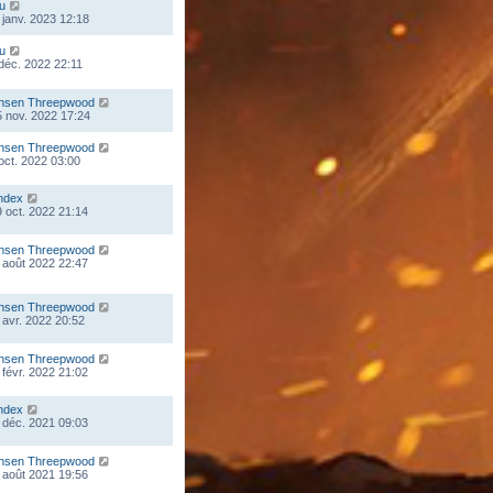
ou
 janv. 2023 12:18
ou
 déc. 2022 22:11
nsen Threepwood
 nov. 2022 17:24
nsen Threepwood
 oct. 2022 03:00
ndex
 oct. 2022 21:14
nsen Threepwood
 août 2022 22:47
nsen Threepwood
 avr. 2022 20:52
nsen Threepwood
 févr. 2022 21:02
ndex
 déc. 2021 09:03
nsen Threepwood
 août 2021 19:56