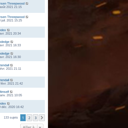
nsen Threepwood
 août 2021 21:15
nsen Threepwood
 juil. 2021 15:25
ndex
 avr. 2021 20:34
odedge
 avr. 2021 16:33
odedge
 avr. 2021 16:30
stendall
févr. 2021 21:11
stendall
 févr. 2021 21:42
Himself
 janv. 2021 10:05
ndex
 déc. 2020 16:42
1
2
3
Suivante
133 sujets
Aller à