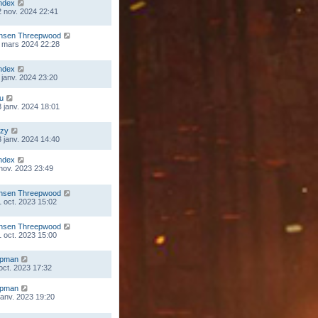
ndex
 nov. 2024 22:41
nsen Threepwood
 mars 2024 22:28
ndex
 janv. 2024 23:20
ou
 janv. 2024 18:01
zy
 janv. 2024 14:40
ndex
 nov. 2023 23:49
nsen Threepwood
 oct. 2023 15:02
nsen Threepwood
 oct. 2023 15:00
mpman
 oct. 2023 17:32
mpman
 janv. 2023 19:20