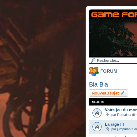
FORUM
Bla Bla
Nouveau sujet
SUJETS
Votre jeu du mo
par
Romain
»
dim
La rage !!!
par
jumpman
»
d