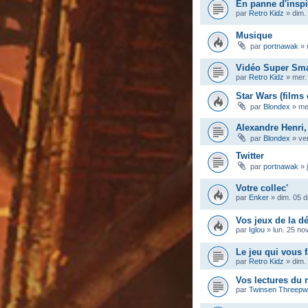
En panne d'inspi
par
Retro Kidz
»
dim.
Musique
par
portnawak
»
Vidéo Super Sma
par
Retro Kidz
»
mer.
Star Wars (films 
par
Blondex
»
me
Alexandre Henri,
par
Blondex
»
ve
Twitter
par
portnawak
»
Votre collec'
par
Enker
»
dim. 05 
Vos jeux de la dé
par
Iglou
»
lun. 25 no
Le jeu qui vous f
par
Retro Kidz
»
dim.
Vos lectures du
par
Twinsen Threep