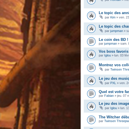
Le topic des ann
par
Kim
»
ven. 23
Le topic des ch
par
jumpman
»
s
Le coin des BD !
par
jumpman
»
sam. 
Vos boss favoris
par
Iglou
»
lun. 03 fé
Montrez vos coll
par
Twinsen Thr
Le jeu des musi
par
PXL
»
ven. 2
Quel est votre fa
par
Fabian
»
jeu. 07 
Le jeu des imag
par
Iglou
»
lun. 1
The Witcher déba
par
Twinsen Threep