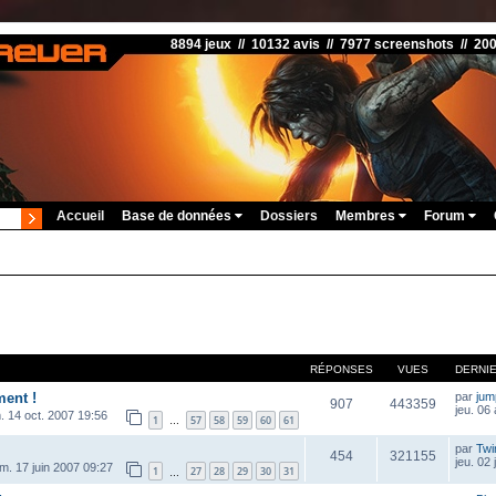
8894 jeux // 10132 avis // 7977 screenshots // 20
Accueil
Base de données
Dossiers
Membres
Forum
RÉPONSES
VUES
DERNI
ment !
par
ju
907
443359
jeu. 06
. 14 oct. 2007 19:56
1
57
58
59
60
61
…
par
Twi
454
321155
jeu. 02 
im. 17 juin 2007 09:27
1
27
28
29
30
31
…