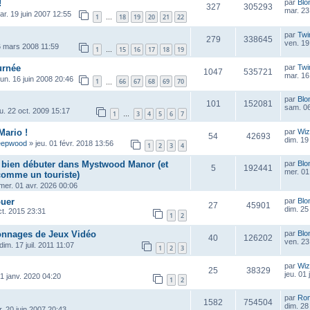
!
par
Blo
327
305293
mar. 23
ar. 19 juin 2007 12:55
1
18
19
20
21
22
…
par
Twi
279
338645
ven. 19
6 mars 2008 11:59
1
15
16
17
18
19
…
urnée
par
Twi
1047
535721
mar. 16
lun. 16 juin 2008 20:46
1
66
67
68
69
70
…
par
Blo
101
152081
sam. 06
eu. 22 oct. 2009 15:17
1
3
4
5
6
7
…
Mario !
par
Wiz
54
42693
dim. 19
eepwood
»
jeu. 01 févr. 2018 13:56
1
2
3
4
r bien débuter dans Mystwood Manor (et
par
Blo
5
192441
mer. 01
 comme un touriste)
mer. 01 avr. 2026 00:06
ouer
par
Blo
27
45901
dim. 25
ct. 2015 23:31
1
2
onnages de Jeux Vidéo
par
Blo
40
126202
ven. 23
dim. 17 juil. 2011 11:07
1
2
3
par
Wiz
25
38329
jeu. 01
1 janv. 2020 04:20
1
2
par
Ro
1582
754504
dim. 28
. 20 juin 2007 20:43