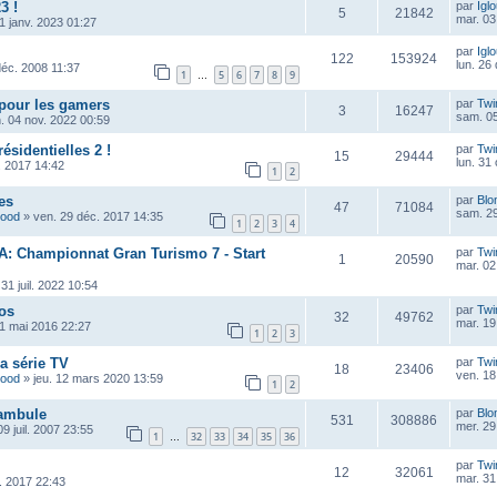
3 !
par
Igl
5
21842
mar. 03
1 janv. 2023 01:27
par
Igl
122
153924
lun. 26
déc. 2008 11:37
1
5
6
7
8
9
…
pour les gamers
par
Twi
3
16247
sam. 05
. 04 nov. 2022 00:59
ésidentielles 2 !
par
Twi
15
29444
lun. 31
. 2017 14:42
1
2
es
par
Blo
47
71084
sam. 29
wood
»
ven. 29 déc. 2017 14:35
1
2
3
4
RA: Championnat Gran Turismo 7 - Start
par
Twi
1
20590
mar. 02
 31 juil. 2022 10:54
os
par
Twi
32
49762
mar. 19
01 mai 2016 22:27
1
2
3
la série TV
par
Twi
18
23406
ven. 18
wood
»
jeu. 12 mars 2020 13:59
1
2
tambule
par
Blo
531
308886
mer. 29
09 juil. 2007 23:55
1
32
33
34
35
36
…
par
Twi
12
32061
mar. 31
l. 2017 22:43