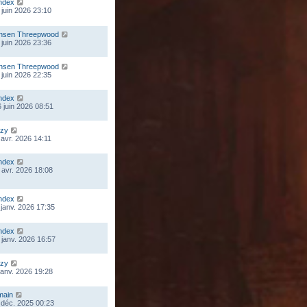
ndex
 juin 2026 23:10
nsen Threepwood
 juin 2026 23:36
nsen Threepwood
 juin 2026 22:35
ndex
 juin 2026 08:51
zy
 avr. 2026 14:11
ndex
 avr. 2026 18:08
ndex
 janv. 2026 17:35
ndex
 janv. 2026 16:57
zy
 janv. 2026 19:28
main
 déc. 2025 00:23