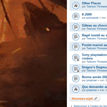
Other Places
par
Twinsen Threep
K-2000
par
portnawak
»
mer.
Gâteau au chocol
par
Twinsen Threep
Bagel toasté au
par
Twinsen Threep
Poulet mariné a
par
Twinsen Threep
Sony playstation 
cinéma
par
Twinsen Threep
Dragon's Dogma, 
par
Twinsen Threep
Bonne année 202
par
jumpman
»
ven. 0
Que demander au
par
jumpman
»
mer. 
Nouveau sujet
Retourner à l’index du fo