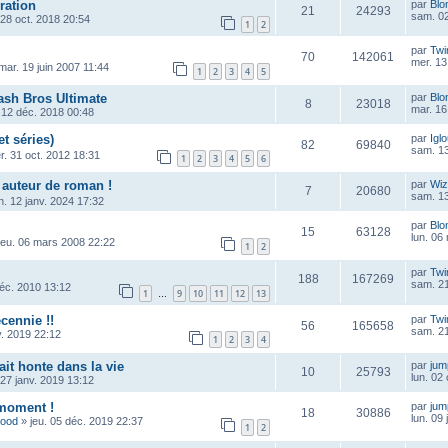
ration
par
Blo
21
24293
sam. 02
 28 oct. 2018 20:54
1
2
par
Twi
70
142061
mer. 13
mar. 19 juin 2007 11:44
1
2
3
4
5
sh Bros Ultimate
par
Blo
8
23018
mar. 16
 12 déc. 2018 00:48
et séries)
par
Igl
82
69840
sam. 13
r. 31 oct. 2012 18:31
1
2
3
4
5
6
 auteur de roman !
par
Wiz
7
20680
sam. 13
n. 12 janv. 2024 17:32
par
Blo
15
63128
lun. 06
jeu. 06 mars 2008 22:22
1
2
par
Twi
188
167269
sam. 21
déc. 2010 13:12
1
9
10
11
12
13
…
cennie !!
par
Twi
56
165658
sam. 21
v. 2019 22:12
1
2
3
4
ait honte dans la vie
par
ju
10
25793
lun. 02
 27 janv. 2019 13:12
 moment !
par
ju
18
30886
lun. 09
wood
»
jeu. 05 déc. 2019 22:37
1
2