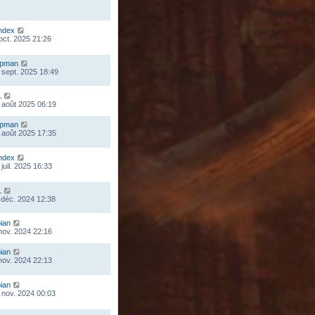
ndex
 oct. 2025 21:26
mpman
 sept. 2025 18:49
L
 août 2025 06:19
mpman
 août 2025 17:35
ndex
juil. 2025 16:33
L
 déc. 2024 12:38
ian
 nov. 2024 22:16
ian
 nov. 2024 22:13
ian
 nov. 2024 00:03