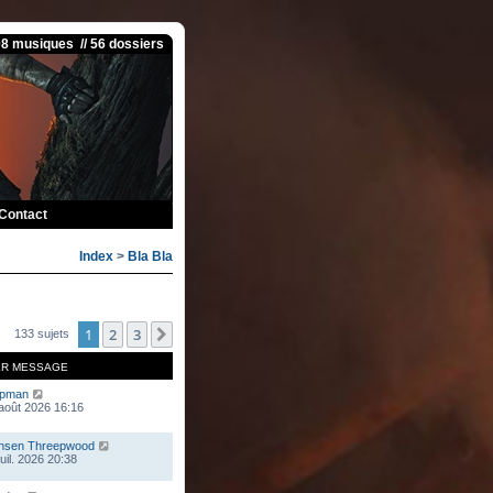
08 musiques // 56 dossiers
Contact
Index
>
Bla Bla
1
2
3
Suivante
133 sujets
ER MESSAGE
mpman
 août 2026 16:16
nsen Threepwood
juil. 2026 20:38