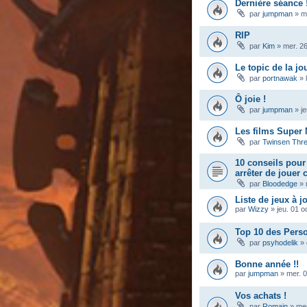
Dernière séance 
par
jumpman
»
m
RIP
par
Kim
»
mer. 2
Le topic de la jo
par
portnawak
»
Ô joie !
par
jumpman
»
j
Les films Super 
par
Twinsen Thr
10 conseils pou
arrêter de jouer
par
Bloodedge
»
Liste de jeux à j
par
Wizzy
»
jeu. 01 o
Top 10 des Pers
par
psyhodelik
»
Bonne année !!
par
jumpman
»
mer. 0
Vos achats !
par
Romain
»
mer