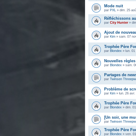
Mode nuit
par
PXL
»
dim. 25 ao
Réfléchissons au
par
City Hunter
»
di
Ajout de nouvea
par
Kim
»
sam. 07 no
Trophée Père Fou
par
Blondex
»
lun. 01
Nouvelles règles
par
Blondex
»
sam. 0
Partages de news
par
Twinsen Threep
Problème de scr
par
Kim
»
lun. 26 avr
Trophée Père Fou
par
Blondex
»
dim. 01
[Un soir, une mu
par
Twinsen Threep
Trophée Père Fou
par
Blondex
»
ven. 01