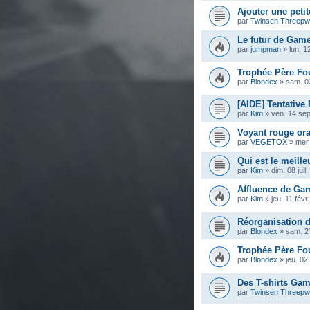
Ajouter une peti
par
Twinsen Threep
Le futur de Gam
par
jumpman
»
lun. 1
Trophée Père Fou
par
Blondex
»
sam. 0
[AIDE] Tentative
par
Kim
»
ven. 14 sep
Voyant rouge ora
par
VEGETOX
»
mer.
Qui est le meille
par
Kim
»
dim. 08 juil
Affluence de Ga
par
Kim
»
jeu. 11 févr
Réorganisation d
par
Blondex
»
sam. 2
Trophée Père Fou
par
Blondex
»
jeu. 02
Des T-shirts Gam
par
Twinsen Threep