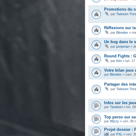
Promotions du s
par
Twinsen Thr
Réflexions sur la
par
Blondex
»
ma
Un bug dans le s
par
jumpman
»
d
Round Fights : G
par
Kim
»
lun. 17
Votre bilan jeux 
par
Blondex
»
sam. 2
Partager des int
par
Twinsen Thr
Infos sur les jeu
par
Tandoori
»
lun. 0
Top perso sur s
par
Wizzy
»
ven. 08 
Projet dossier : 
par
PXL
»
ven. 3