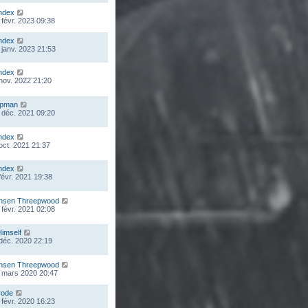
ndex
 févr. 2023 09:38
ndex
 janv. 2023 21:53
ndex
 nov. 2022 21:20
mpman
 déc. 2021 09:20
ndex
 oct. 2021 21:37
ndex
 févr. 2021 19:38
nsen Threepwood
 févr. 2021 02:08
Himself
 déc. 2020 22:19
nsen Threepwood
 mars 2020 20:47
rode
 févr. 2020 16:23