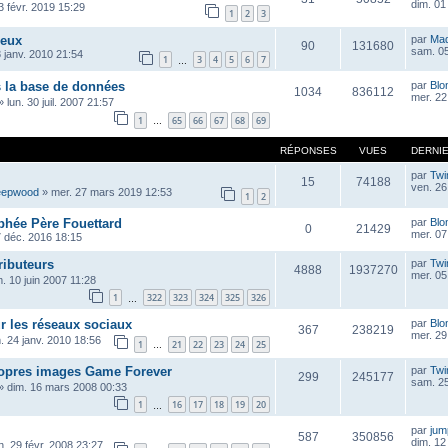
dim. 01
 févr. 2019 15:29
1
2
3
jeux
par
Ma
90
131680
sam. 05
 janv. 2010 21:54
1
3
4
5
6
7
…
s la base de données
par
Blo
1034
836112
mer. 22 
»
lun. 30 juil. 2007 21:57
1
65
66
67
68
69
…
RÉPONSES
VUES
DERNI
par
Twi
15
74188
ven. 26
eepwood
»
mer. 27 mars 2019 12:53
1
2
phée Père Fouettard
par
Blo
0
21429
mer. 07
7 déc. 2016 18:15
ributeurs
par
Twi
4888
1937270
mer. 05
m. 10 juin 2007 11:28
1
322
323
324
325
326
…
r les réseaux sociaux
par
Blo
367
238219
mer. 29 
. 24 janv. 2010 18:56
1
21
22
23
24
25
…
opres images Game Forever
par
Twi
299
245177
sam. 25
»
dim. 16 mars 2008 00:33
1
16
17
18
19
20
…
par
ju
587
350856
dim. 12 
n. 29 févr. 2008 23:27