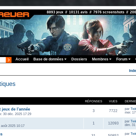
8893 jeux // 10131 avis // 7976 screenshots // 20
Accueil
Base de données
Dossiers
Membres
Forum
Ind
tiques
RÉPONSES
VUES
DERNI
t jeux de l'année
par
Twi
3
7722
mer. 17
r. 30 déc. 2025 17:29
par
Twi
1
12093
dim. 31
1 août 2025 10:17
es
par
Twi
31
50852