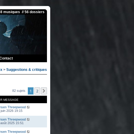
08 musiques // 56 dossiers
Contact
ex
>
Suggestions & critiques
1
2
Suivante
82 sujets
ER MESSAGE
nsen Threepwood
 juin 2026 19:15
nsen Threepwood
 août 2025 15:51
nsen Threepwood