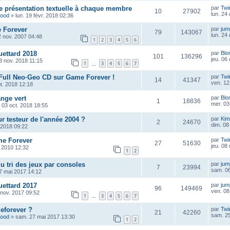
te présentation textuelle à chaque membre
par
Twi
10
27902
lun. 24
wood
»
lun. 19 févr. 2018 02:36
e Forever
par
ju
79
143067
lun. 24
2 nov. 2007 04:48
1
2
3
4
5
6
ettard 2018
par
Blo
101
136296
jeu. 06
3 nov. 2018 11:15
1
3
4
5
6
7
…
 Full Neo·Geo CD sur Game Forever !
par
Twi
14
41347
ven. 12
t. 2018 12:18
nge vert
par
Blo
1
18836
mer. 03
 03 oct. 2018 18:55
ur testeur de l'année 2004 ?
par
Kim
2
24670
dim. 08 
. 2018 09:22
me Forever
par
Twi
27
51630
jeu. 08
. 2010 12:32
1
2
u tri des jeux par consoles
par
ju
7
23994
sam. 06
7 mai 2017 14:12
ettard 2017
par
ju
96
149469
ven. 08
 nov. 2017 09:52
1
3
4
5
6
7
…
eforever ?
par
Twi
21
42260
sam. 25
wood
»
sam. 27 mai 2017 13:30
1
2