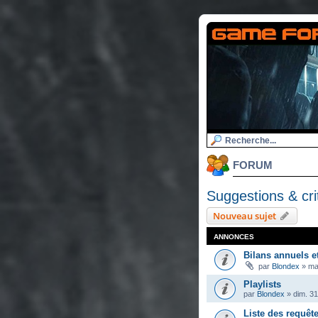
FORUM
Suggestions & cri
Nouveau sujet
ANNONCES
Bilans annuels e
par
Blondex
»
ma
Playlists
par
Blondex
»
dim. 3
Liste des requêt