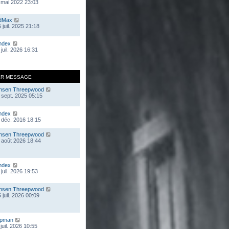
 mai 2022 23:03
dMax
 juil. 2025 21:18
ndex
juil. 2026 16:31
ER MESSAGE
nsen Threepwood
 sept. 2025 05:15
ndex
 déc. 2016 18:15
nsen Threepwood
 août 2026 18:44
ndex
juil. 2026 19:53
nsen Threepwood
 juil. 2026 00:09
mpman
juil. 2026 10:55