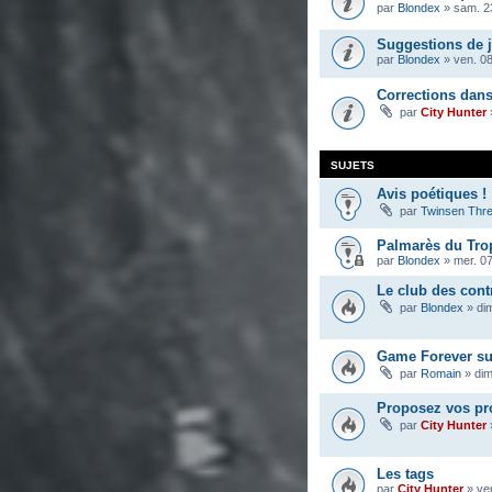
par
Blondex
»
sam. 23
Suggestions de 
par
Blondex
»
ven. 08
Corrections dan
par
City Hunter
SUJETS
Avis poétiques !
par
Twinsen Thr
Palmarès du Tro
par
Blondex
»
mer. 0
Le club des cont
par
Blondex
»
di
Game Forever su
par
Romain
»
dim
Proposez vos pr
par
City Hunter
Les tags
par
City Hunter
»
ve