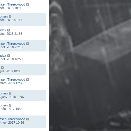
nsen Threepwood
 déc. 2018 18:39
mpman
 déc. 2018 01:17
ndex
 déc. 2018 21:35
nsen Threepwood
 oct. 2018 22:19
ndex
 oct. 2018 18:59
juil. 2018 10:09
nsen Threepwood
 mars 2018 12:33
mpman
 janv. 2018 22:07
mpman
 déc. 2017 19:29
nsen Threepwood
 nov. 2017 10:36