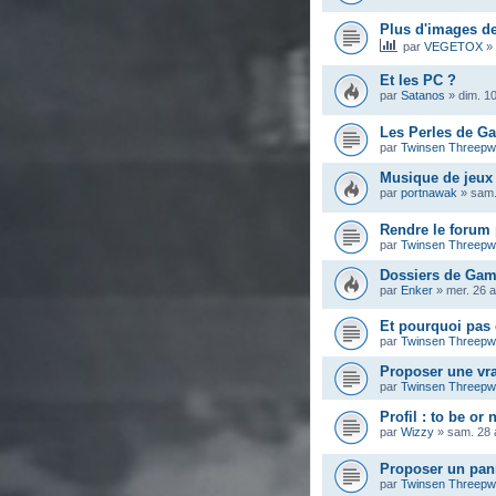
Plus d'images de
par
VEGETOX
»
Et les PC ?
par
Satanos
»
dim. 10
Les Perles de G
par
Twinsen Threep
Musique de jeux
par
portnawak
»
sam.
Rendre le forum 
par
Twinsen Threep
Dossiers de Gam
par
Enker
»
mer. 26 
Et pourquoi pas 
par
Twinsen Threep
Proposer une vra
par
Twinsen Threep
Profil : to be or 
par
Wizzy
»
sam. 28 
Proposer un pann
par
Twinsen Threep