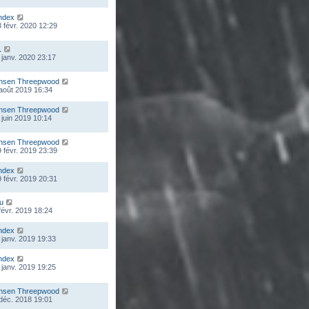
ndex
 févr. 2020 12:29
L
 janv. 2020 23:17
nsen Threepwood
 août 2019 16:34
nsen Threepwood
 juin 2019 10:14
nsen Threepwood
 févr. 2019 23:39
ndex
 févr. 2019 20:31
ou
 févr. 2019 18:24
ndex
 janv. 2019 19:33
ndex
 janv. 2019 19:25
nsen Threepwood
 déc. 2018 19:01