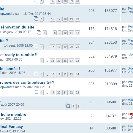
1
36
37
38
39
40
…
ite
par
Twi
293
183077
mar. 30
eepwood
»
sam. 18 févr. 2017 15:44
1
16
17
18
19
20
…
 rénovation du site
par
Twi
173
174818
lun. 29
r. 08 janv. 2019 00:47
1
8
9
10
11
12
…
ite ?
par
Ma
304
226153
ven. 26
im. 14 sept. 2008 12:00
1
17
18
19
20
21
…
et ready to rumble !!
par
Igl
562
364979
dim. 15
 avr. 2017 00:33
1
34
35
36
37
38
…
de l'année !
par
Blo
200
151977
lun. 29
0 déc. 2008 15:26
1
10
11
12
13
14
…
erviews des contributeurs GF?
par
Twi
336
210809
dim. 16
eepwood
»
mer. 25 janv. 2017 21:51
1
19
20
21
22
23
…
x
par
Ma
23
39600
dim. 21
6 août 2007 20:00
1
2
a fiche membre
par
Cit
2
14737
mar. 19
nov. 2024 22:23
Final Fantasy
par
Twi
14
30588
lun. 04
0 août 2019 23:24