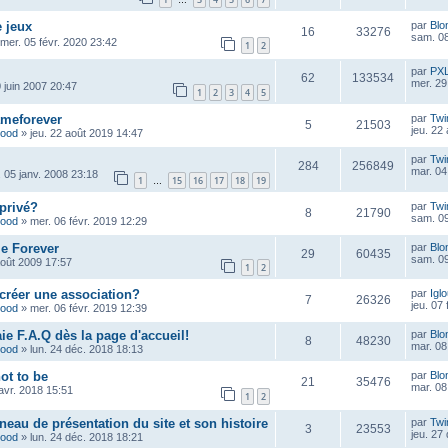
…
 jeux
par
Blo
16
33276
sam. 08
mer. 05 févr. 2020 23:42
1
2
par
PX
62
133534
mer. 29
 juin 2007 20:47
1
2
3
4
5
ameforever
par
Twi
5
21503
jeu. 22
wood
»
jeu. 22 août 2019 14:47
par
Twi
284
256849
mar. 04
 05 janv. 2008 23:18
1
15
16
17
18
19
…
privé?
par
Twi
8
21790
sam. 09
wood
»
mer. 06 févr. 2019 12:29
e Forever
par
Blo
29
60435
sam. 09
août 2009 17:57
1
2
créer une association?
par
Igl
7
26326
jeu. 07
wood
»
mer. 06 févr. 2019 12:39
ie F.A.Q dès la page d'accueil!
par
Blo
8
48230
mar. 08
wood
»
lun. 24 déc. 2018 18:13
not to be
par
Blo
21
35476
mar. 08
avr. 2018 15:51
1
2
eau de présentation du site et son histoire
par
Twi
3
23553
jeu. 27
wood
»
lun. 24 déc. 2018 18:21