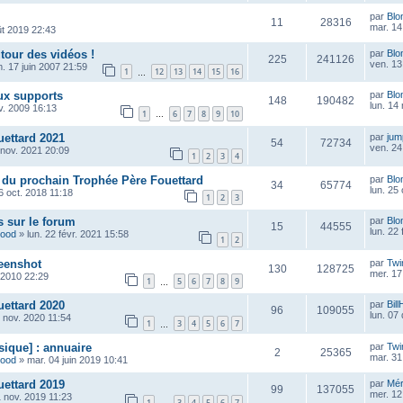
par
Blo
11
28316
mar. 14
ût 2019 22:43
tour des vidéos !
par
Blo
225
241126
ven. 13
m. 17 juin 2007 21:59
1
12
13
14
15
16
…
ux supports
par
Blo
148
190482
lun. 14
v. 2009 16:13
1
6
7
8
9
10
…
ettard 2021
par
ju
54
72734
ven. 24
 nov. 2021 20:09
1
2
3
4
 du prochain Trophée Père Fouettard
par
Blo
34
65774
lun. 25
6 oct. 2018 11:18
1
2
3
 sur le forum
par
Blo
15
44555
lun. 22
wood
»
lun. 22 févr. 2021 15:58
1
2
eenshot
par
Twi
130
128725
mer. 17
. 2010 22:29
1
5
6
7
8
9
…
ettard 2020
par
Bill
96
109055
lun. 07
 nov. 2020 11:54
1
3
4
5
6
7
…
sique] : annuaire
par
Twi
2
25365
mar. 31
wood
»
mar. 04 juin 2019 10:41
ettard 2019
par
Mé
99
137055
mer. 12
 nov. 2019 11:23
1
3
4
5
6
7