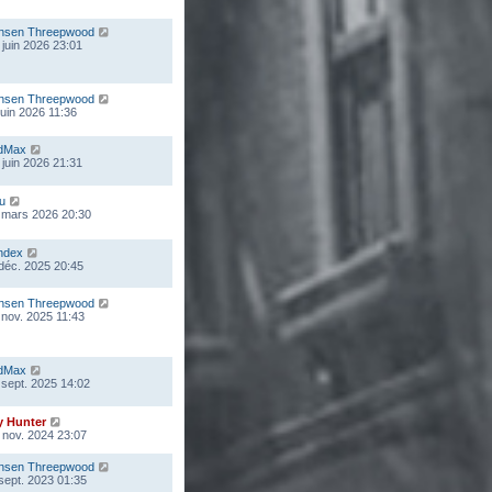
nsen Threepwood
 juin 2026 23:01
nsen Threepwood
 juin 2026 11:36
dMax
 juin 2026 21:31
ou
 mars 2026 20:30
ndex
 déc. 2025 20:45
nsen Threepwood
 nov. 2025 11:43
dMax
 sept. 2025 14:02
y Hunter
 nov. 2024 23:07
nsen Threepwood
 sept. 2023 01:35