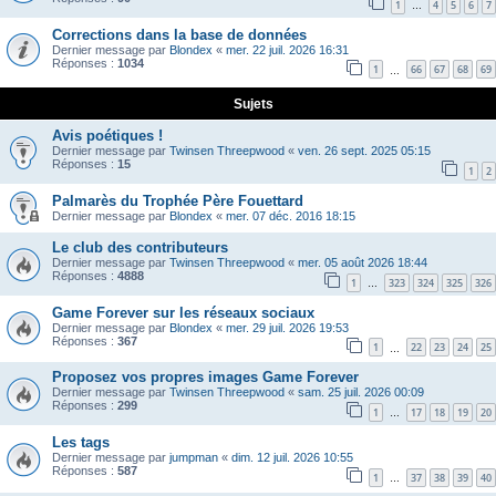
1
4
5
6
7
…
Corrections dans la base de données
Dernier message par
Blondex
«
mer. 22 juil. 2026 16:31
Réponses :
1034
1
66
67
68
69
…
Sujets
Avis poétiques !
Dernier message par
Twinsen Threepwood
«
ven. 26 sept. 2025 05:15
Réponses :
15
1
2
Palmarès du Trophée Père Fouettard
Dernier message par
Blondex
«
mer. 07 déc. 2016 18:15
Le club des contributeurs
Dernier message par
Twinsen Threepwood
«
mer. 05 août 2026 18:44
Réponses :
4888
1
323
324
325
326
…
Game Forever sur les réseaux sociaux
Dernier message par
Blondex
«
mer. 29 juil. 2026 19:53
Réponses :
367
1
22
23
24
25
…
Proposez vos propres images Game Forever
Dernier message par
Twinsen Threepwood
«
sam. 25 juil. 2026 00:09
Réponses :
299
1
17
18
19
20
…
Les tags
Dernier message par
jumpman
«
dim. 12 juil. 2026 10:55
Réponses :
587
1
37
38
39
40
…