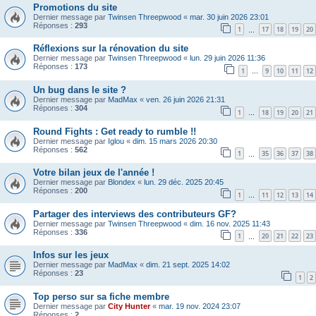
Promotions du site
Dernier message par
Twinsen Threepwood
«
mar. 30 juin 2026 23:01
Réponses :
293
1
17
18
19
20
…
Réflexions sur la rénovation du site
Dernier message par
Twinsen Threepwood
«
lun. 29 juin 2026 11:36
Réponses :
173
1
9
10
11
12
…
Un bug dans le site ?
Dernier message par
MadMax
«
ven. 26 juin 2026 21:31
Réponses :
304
1
18
19
20
21
…
Round Fights : Get ready to rumble !!
Dernier message par
Iglou
«
dim. 15 mars 2026 20:30
Réponses :
562
1
35
36
37
38
…
Votre bilan jeux de l'année !
Dernier message par
Blondex
«
lun. 29 déc. 2025 20:45
Réponses :
200
1
11
12
13
14
…
Partager des interviews des contributeurs GF?
Dernier message par
Twinsen Threepwood
«
dim. 16 nov. 2025 11:43
Réponses :
336
1
20
21
22
23
…
Infos sur les jeux
Dernier message par
MadMax
«
dim. 21 sept. 2025 14:02
Réponses :
23
1
2
Top perso sur sa fiche membre
Dernier message par
City Hunter
«
mar. 19 nov. 2024 23:07
Réponses :
2