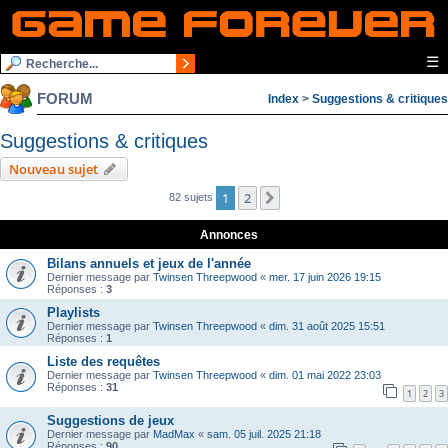
☰
FORUM
Index
>
Suggestions & critiques
Suggestions & critiques
Nouveau sujet
1
2
Suivante
82 sujets
Annonces
Bilans annuels et jeux de l'année
Dernier message par
Twinsen Threepwood
«
mer. 17 juin 2026 19:15
Réponses :
3
Playlists
Dernier message par
Twinsen Threepwood
«
dim. 31 août 2025 15:51
Réponses :
1
Liste des requêtes
Dernier message par
Twinsen Threepwood
«
dim. 01 mai 2022 23:03
Réponses :
31
1
2
3
Suggestions de jeux
Dernier message par
MadMax
«
sam. 05 juil. 2025 21:18
Réponses :
90