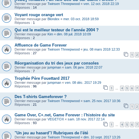
Dernier message par
Twinsen Threepwood
«
ven. 12 oct. 2018 22:19
Réponses :
14
Voyant rouge orange vert
Dernier message par
Blondex
«
mer. 03 oct. 2018 18:59
Réponses :
1
Qui est le meilleur testeur de l'année 2004 ?
Dernier message par
Kim
«
dim. 08 juil. 2018 10:09
Réponses :
2
Affluence de Game Forever
Dernier message par
Twinsen Threepwood
«
jeu. 08 mars 2018 12:33
Réponses :
27
1
2
Réorganisation du tri des jeux par consoles
Dernier message par
jumpman
«
sam. 06 janv. 2018 22:07
Réponses :
7
Trophée Père Fouettard 2017
Dernier message par
jumpman
«
ven. 08 déc. 2017 19:29
Réponses :
96
1
4
5
6
7
…
Des T-shirts Gameforever ?
Dernier message par
Twinsen Threepwood
«
sam. 25 nov. 2017 10:36
Réponses :
21
1
2
Game Over, C+.net, Game Forever : l'histoire du site
Dernier message par
VEGETOX
«
sam. 18 nov. 2017 22:14
Réponses :
93
1
4
5
6
7
…
"Un jeu au hasard"/ Rubriques de l'été
Dernier message par
Twinsen Threepwood
«
dim. 10 sept. 2017 13:26