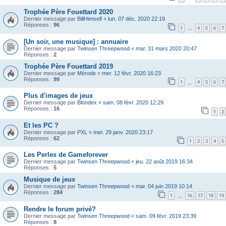
Trophée Père Fouettard 2020
Dernier message par
BillHimself
«
lun. 07 déc. 2020 22:19
Réponses :
96
1
4
5
6
7
…
[Un soir, une musique] : annuaire
Dernier message par
Twinsen Threepwood
«
mar. 31 mars 2020 20:47
Réponses :
2
Trophée Père Fouettard 2019
Dernier message par
Mérode
«
mer. 12 févr. 2020 16:23
Réponses :
99
1
4
5
6
7
…
Plus d'images de jeux
Dernier message par
Blondex
«
sam. 08 févr. 2020 12:29
Réponses :
16
1
2
Et les PC ?
Dernier message par
PXL
«
mer. 29 janv. 2020 23:17
Réponses :
62
1
2
3
4
5
Les Perles de Gameforever
Dernier message par
Twinsen Threepwood
«
jeu. 22 août 2019 16:34
Réponses :
5
Musique de jeux
Dernier message par
Twinsen Threepwood
«
mar. 04 juin 2019 10:14
Réponses :
284
1
16
17
18
19
…
Rendre le forum privé?
Dernier message par
Twinsen Threepwood
«
sam. 09 févr. 2019 23:39
Réponses :
8