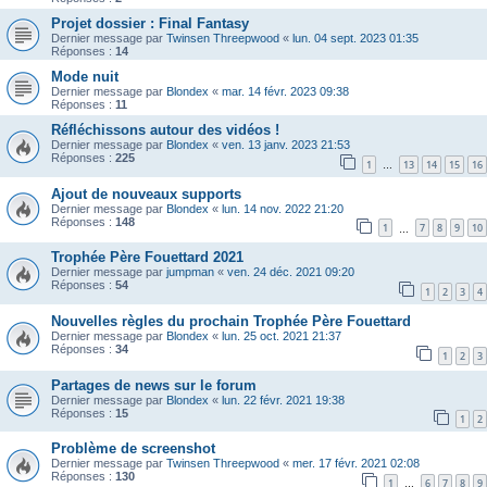
Projet dossier : Final Fantasy
Dernier message par
Twinsen Threepwood
«
lun. 04 sept. 2023 01:35
Réponses :
14
Mode nuit
Dernier message par
Blondex
«
mar. 14 févr. 2023 09:38
Réponses :
11
Réfléchissons autour des vidéos !
Dernier message par
Blondex
«
ven. 13 janv. 2023 21:53
Réponses :
225
1
13
14
15
16
…
Ajout de nouveaux supports
Dernier message par
Blondex
«
lun. 14 nov. 2022 21:20
Réponses :
148
1
7
8
9
10
…
Trophée Père Fouettard 2021
Dernier message par
jumpman
«
ven. 24 déc. 2021 09:20
Réponses :
54
1
2
3
4
Nouvelles règles du prochain Trophée Père Fouettard
Dernier message par
Blondex
«
lun. 25 oct. 2021 21:37
Réponses :
34
1
2
3
Partages de news sur le forum
Dernier message par
Blondex
«
lun. 22 févr. 2021 19:38
Réponses :
15
1
2
Problème de screenshot
Dernier message par
Twinsen Threepwood
«
mer. 17 févr. 2021 02:08
Réponses :
130
1
6
7
8
9
…