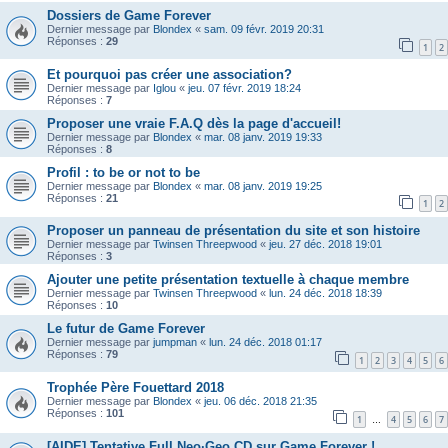
Dossiers de Game Forever
Dernier message par
Blondex
«
sam. 09 févr. 2019 20:31
Réponses :
29
1
2
Et pourquoi pas créer une association?
Dernier message par
Iglou
«
jeu. 07 févr. 2019 18:24
Réponses :
7
Proposer une vraie F.A.Q dès la page d'accueil!
Dernier message par
Blondex
«
mar. 08 janv. 2019 19:33
Réponses :
8
Profil : to be or not to be
Dernier message par
Blondex
«
mar. 08 janv. 2019 19:25
Réponses :
21
1
2
Proposer un panneau de présentation du site et son histoire
Dernier message par
Twinsen Threepwood
«
jeu. 27 déc. 2018 19:01
Réponses :
3
Ajouter une petite présentation textuelle à chaque membre
Dernier message par
Twinsen Threepwood
«
lun. 24 déc. 2018 18:39
Réponses :
10
Le futur de Game Forever
Dernier message par
jumpman
«
lun. 24 déc. 2018 01:17
Réponses :
79
1
2
3
4
5
6
Trophée Père Fouettard 2018
Dernier message par
Blondex
«
jeu. 06 déc. 2018 21:35
Réponses :
101
1
4
5
6
7
…
[AIDE] Tentative Full Neo·Geo CD sur Game Forever !