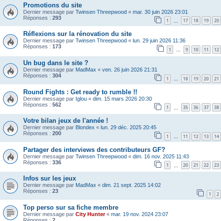
Promotions du site
Dernier message par
Twinsen Threepwood
«
mar. 30 juin 2026 23:01
Réponses :
293
1
17
18
19
20
…
Réflexions sur la rénovation du site
Dernier message par
Twinsen Threepwood
«
lun. 29 juin 2026 11:36
Réponses :
173
1
9
10
11
12
…
Un bug dans le site ?
Dernier message par
MadMax
«
ven. 26 juin 2026 21:31
Réponses :
304
1
18
19
20
21
…
Round Fights : Get ready to rumble !!
Dernier message par
Iglou
«
dim. 15 mars 2026 20:30
Réponses :
562
1
35
36
37
38
…
Votre bilan jeux de l'année !
Dernier message par
Blondex
«
lun. 29 déc. 2025 20:45
Réponses :
200
1
11
12
13
14
…
Partager des interviews des contributeurs GF?
Dernier message par
Twinsen Threepwood
«
dim. 16 nov. 2025 11:43
Réponses :
336
1
20
21
22
23
…
Infos sur les jeux
Dernier message par
MadMax
«
dim. 21 sept. 2025 14:02
Réponses :
23
1
2
Top perso sur sa fiche membre
Dernier message par
City Hunter
«
mar. 19 nov. 2024 23:07
Réponses :
2