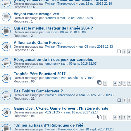
Dernier message par
Twinsen Threepwood
«
ven. 12 oct. 2018 22:19
Réponses :
14
Voyant rouge orange vert
Dernier message par
Blondex
«
mer. 03 oct. 2018 18:59
Réponses :
1
Qui est le meilleur testeur de l'année 2004 ?
Dernier message par
Kim
«
dim. 08 juil. 2018 10:09
Réponses :
2
Affluence de Game Forever
Dernier message par
Twinsen Threepwood
«
jeu. 08 mars 2018 12:33
Réponses :
27
1
2
Réorganisation du tri des jeux par consoles
Dernier message par
jumpman
«
sam. 06 janv. 2018 22:07
Réponses :
7
Trophée Père Fouettard 2017
Dernier message par
jumpman
«
ven. 08 déc. 2017 19:29
Réponses :
96
1
4
5
6
7
…
Des T-shirts Gameforever ?
Dernier message par
Twinsen Threepwood
«
sam. 25 nov. 2017 10:36
Réponses :
21
1
2
Game Over, C+.net, Game Forever : l'histoire du site
Dernier message par
VEGETOX
«
sam. 18 nov. 2017 22:14
Réponses :
93
1
4
5
6
7
…
"Un jeu au hasard"/ Rubriques de l'été
Dernier message par
Twinsen Threepwood
«
dim. 10 sept. 2017 13:26