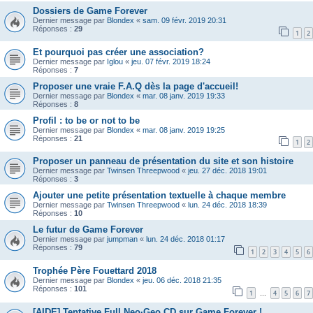
Dossiers de Game Forever
Dernier message par
Blondex
«
sam. 09 févr. 2019 20:31
Réponses :
29
1
2
Et pourquoi pas créer une association?
Dernier message par
Iglou
«
jeu. 07 févr. 2019 18:24
Réponses :
7
Proposer une vraie F.A.Q dès la page d'accueil!
Dernier message par
Blondex
«
mar. 08 janv. 2019 19:33
Réponses :
8
Profil : to be or not to be
Dernier message par
Blondex
«
mar. 08 janv. 2019 19:25
Réponses :
21
1
2
Proposer un panneau de présentation du site et son histoire
Dernier message par
Twinsen Threepwood
«
jeu. 27 déc. 2018 19:01
Réponses :
3
Ajouter une petite présentation textuelle à chaque membre
Dernier message par
Twinsen Threepwood
«
lun. 24 déc. 2018 18:39
Réponses :
10
Le futur de Game Forever
Dernier message par
jumpman
«
lun. 24 déc. 2018 01:17
Réponses :
79
1
2
3
4
5
6
Trophée Père Fouettard 2018
Dernier message par
Blondex
«
jeu. 06 déc. 2018 21:35
Réponses :
101
1
4
5
6
7
…
[AIDE] Tentative Full Neo·Geo CD sur Game Forever !