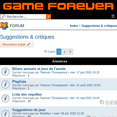
☰
FORUM
Index
>
Suggestions & critiques
Suggestions & critiques
Nouveau sujet
1
2
Suivante
82 sujets
Annonces
Bilans annuels et jeux de l'année
Dernier message par
Twinsen Threepwood
«
mer. 17 juin 2026 19:15
Réponses :
3
Playlists
Dernier message par
Twinsen Threepwood
«
dim. 31 août 2025 15:51
Réponses :
1
Liste des requêtes
Dernier message par
Twinsen Threepwood
«
dim. 01 mai 2022 23:03
Réponses :
31
1
2
3
Suggestions de jeux
Dernier message par
MadMax
«
sam. 05 juil. 2025 21:18
Réponses :
90