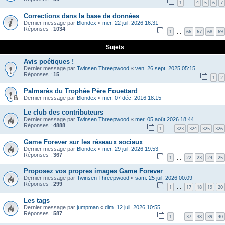
1
4
5
6
7
…
Corrections dans la base de données
Dernier message par
Blondex
«
mer. 22 juil. 2026 16:31
Réponses :
1034
1
66
67
68
69
…
Sujets
Avis poétiques !
Dernier message par
Twinsen Threepwood
«
ven. 26 sept. 2025 05:15
Réponses :
15
1
2
Palmarès du Trophée Père Fouettard
Dernier message par
Blondex
«
mer. 07 déc. 2016 18:15
Le club des contributeurs
Dernier message par
Twinsen Threepwood
«
mer. 05 août 2026 18:44
Réponses :
4888
1
323
324
325
326
…
Game Forever sur les réseaux sociaux
Dernier message par
Blondex
«
mer. 29 juil. 2026 19:53
Réponses :
367
1
22
23
24
25
…
Proposez vos propres images Game Forever
Dernier message par
Twinsen Threepwood
«
sam. 25 juil. 2026 00:09
Réponses :
299
1
17
18
19
20
…
Les tags
Dernier message par
jumpman
«
dim. 12 juil. 2026 10:55
Réponses :
587
1
37
38
39
40
…