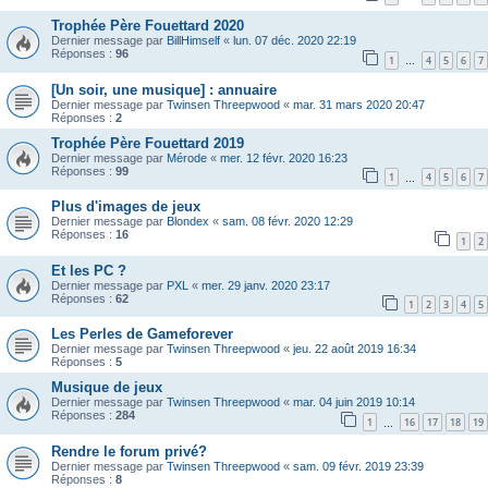
Trophée Père Fouettard 2020
Dernier message par
BillHimself
«
lun. 07 déc. 2020 22:19
Réponses :
96
1
4
5
6
7
…
[Un soir, une musique] : annuaire
Dernier message par
Twinsen Threepwood
«
mar. 31 mars 2020 20:47
Réponses :
2
Trophée Père Fouettard 2019
Dernier message par
Mérode
«
mer. 12 févr. 2020 16:23
Réponses :
99
1
4
5
6
7
…
Plus d'images de jeux
Dernier message par
Blondex
«
sam. 08 févr. 2020 12:29
Réponses :
16
1
2
Et les PC ?
Dernier message par
PXL
«
mer. 29 janv. 2020 23:17
Réponses :
62
1
2
3
4
5
Les Perles de Gameforever
Dernier message par
Twinsen Threepwood
«
jeu. 22 août 2019 16:34
Réponses :
5
Musique de jeux
Dernier message par
Twinsen Threepwood
«
mar. 04 juin 2019 10:14
Réponses :
284
1
16
17
18
19
…
Rendre le forum privé?
Dernier message par
Twinsen Threepwood
«
sam. 09 févr. 2019 23:39
Réponses :
8