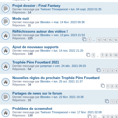
Projet dossier : Final Fantasy
Dernier message par
Twinsen Threepwood
«
lun. 04 sept. 2023 01:35
Réponses :
14
Mode nuit
Dernier message par
Blondex
«
mar. 14 févr. 2023 09:38
Réponses :
11
Réfléchissons autour des vidéos !
Dernier message par
Blondex
«
ven. 13 janv. 2023 21:53
Réponses :
225
1
13
14
15
16
…
Ajout de nouveaux supports
Dernier message par
Blondex
«
lun. 14 nov. 2022 21:20
Réponses :
148
1
7
8
9
10
…
Trophée Père Fouettard 2021
Dernier message par
jumpman
«
ven. 24 déc. 2021 09:20
Réponses :
54
1
2
3
4
Nouvelles règles du prochain Trophée Père Fouettard
Dernier message par
Blondex
«
lun. 25 oct. 2021 21:37
Réponses :
34
1
2
3
Partages de news sur le forum
Dernier message par
Blondex
«
lun. 22 févr. 2021 19:38
Réponses :
15
1
2
Problème de screenshot
Dernier message par
Twinsen Threepwood
«
mer. 17 févr. 2021 02:08
Réponses :
130
1
6
7
8
9
…