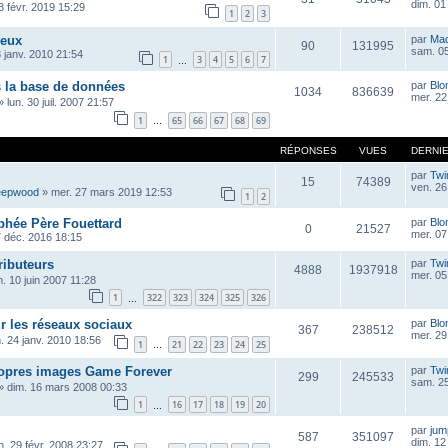
dim. 01
 févr. 2019 15:29
1
2
3
jeux
par
Ma
90
131995
sam. 05
 janv. 2010 21:54
1
3
4
5
6
7
…
s la base de données
par
Blo
1034
836639
mer. 22 
»
lun. 30 juil. 2007 21:57
1
65
66
67
68
69
…
RÉPONSES
VUES
DERNI
par
Twi
15
74389
ven. 26
eepwood
»
mer. 27 mars 2019 12:53
1
2
phée Père Fouettard
par
Blo
0
21527
mer. 07
7 déc. 2016 18:15
ributeurs
par
Twi
4888
1937918
mer. 05
m. 10 juin 2007 11:28
1
322
323
324
325
326
…
r les réseaux sociaux
par
Blo
367
238512
mer. 29 
. 24 janv. 2010 18:56
1
21
22
23
24
25
…
opres images Game Forever
par
Twi
299
245533
sam. 25
»
dim. 16 mars 2008 00:33
1
16
17
18
19
20
…
par
ju
587
351097
dim. 12 
n. 29 févr. 2008 23:27