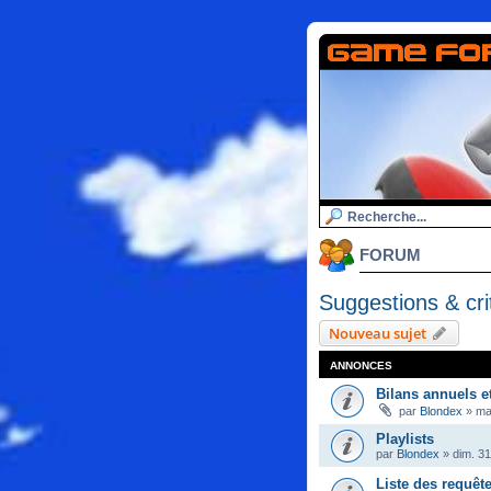
FORUM
Suggestions & cri
Nouveau sujet
ANNONCES
Bilans annuels e
par
Blondex
»
ma
Playlists
par
Blondex
»
dim. 3
Liste des requêt