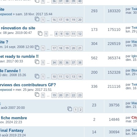
1
36
37
38
39
40
…
ite
par
Twi
293
183320
mar. 30
eepwood
»
sam. 18 févr. 2017 15:44
1
16
17
18
19
20
…
 rénovation du site
par
Twi
173
175110
lun. 29
r. 08 janv. 2019 00:47
1
8
9
10
11
12
…
ite ?
par
Ma
304
226519
ven. 26
im. 14 sept. 2008 12:00
1
17
18
19
20
21
…
et ready to rumble !!
par
Igl
562
365374
dim. 15
 avr. 2017 00:33
1
34
35
36
37
38
…
de l'année !
par
Blo
200
152328
lun. 29
0 déc. 2008 15:26
1
10
11
12
13
14
…
erviews des contributeurs GF?
par
Twi
336
211116
dim. 16
eepwood
»
mer. 25 janv. 2017 21:51
1
19
20
21
22
23
…
x
par
Ma
23
39756
dim. 21
6 août 2007 20:00
1
2
a fiche membre
par
Cit
2
14846
mar. 19
nov. 2024 22:23
Final Fantasy
par
Twi
14
30694
lun. 04
0 août 2019 23:24