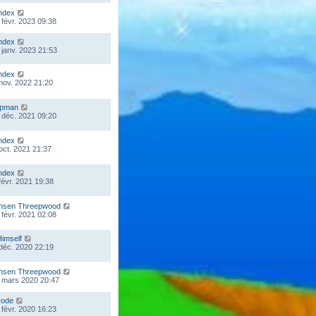
ndex
 févr. 2023 09:38
ndex
 janv. 2023 21:53
ndex
 nov. 2022 21:20
mpman
 déc. 2021 09:20
ndex
 oct. 2021 21:37
ndex
 févr. 2021 19:38
nsen Threepwood
 févr. 2021 02:08
Himself
 déc. 2020 22:19
nsen Threepwood
 mars 2020 20:47
rode
 févr. 2020 16:23