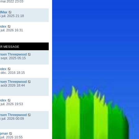
 mai 2022 23:03
dMax
 juil. 2025 21:18
ndex
juil. 2026 16:31
ER MESSAGE
nsen Threepwood
 sept. 2025 05:15
ndex
 déc. 2016 18:15
nsen Threepwood
 août 2026 18:44
ndex
juil. 2026 19:53
nsen Threepwood
 juil. 2026 00:09
mpman
juil. 2026 10:55