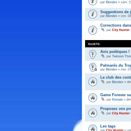
par
Blondex
»
sam. 23
Suggestions de 
par
Blondex
»
ven. 08
Corrections dan
par
City Hunter
SUJETS
Avis poétiques !
par
Twinsen Thr
Palmarès du Tro
par
Blondex
»
mer. 0
Le club des cont
par
Blondex
»
di
Game Forever su
par
Romain
»
dim
Proposez vos pr
par
City Hunter
Les tags
par
City Hunter
»
ve