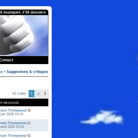
08 musiques // 56 dossiers
Contact
ex
>
Suggestions & critiques
1
2
Suivante
82 sujets
ER MESSAGE
nsen Threepwood
 juin 2026 19:15
nsen Threepwood
 août 2025 15:51
nsen Threepwood