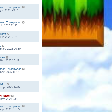
nsen Threepwood
 juin 2026 23:01
nsen Threepwood
 juin 2026 11:36
dMax
 juin 2026 21:31
ou
 mars 2026 20:30
ndex
 déc. 2025 20:45
nsen Threepwood
 nov. 2025 11:43
dMax
 sept. 2025 14:02
y Hunter
 nov. 2024 23:07
nsen Threepwood
 sept. 2023 01:35