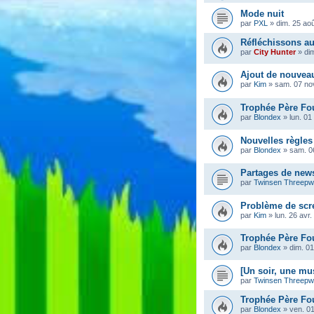
Mode nuit
par
PXL
»
dim. 25 ao
Réfléchissons au
par
City Hunter
»
di
Ajout de nouvea
par
Kim
»
sam. 07 no
Trophée Père Fou
par
Blondex
»
lun. 01
Nouvelles règles
par
Blondex
»
sam. 0
Partages de news
par
Twinsen Threep
Problème de scr
par
Kim
»
lun. 26 avr
Trophée Père Fou
par
Blondex
»
dim. 01
[Un soir, une mu
par
Twinsen Threep
Trophée Père Fou
par
Blondex
»
ven. 01