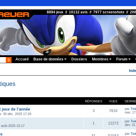
8894 jeux // 10132 avis // 7977 screenshots // 20
Accueil
Base de données
Dossiers
Membres
Forum
Ind
tiques
RÉPONSES
VUES
DERNI
t jeux de l'année
par
Twi
3
7816
mer. 17
r. 30 déc. 2025 17:29
par
Twi
1
12272
dim. 31
1 août 2025 10:17
es
par
Twi
31
51043