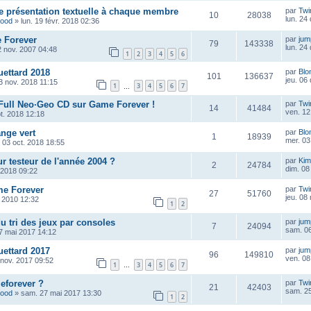
te présentation textuelle à chaque membre
par
Twi
10
28038
lun. 24
wood
»
lun. 19 févr. 2018 02:36
e Forever
par
ju
79
143338
lun. 24
2 nov. 2007 04:48
1
2
3
4
5
6
ettard 2018
par
Blo
101
136637
jeu. 06
3 nov. 2018 11:15
1
3
4
5
6
7
…
 Full Neo·Geo CD sur Game Forever !
par
Twi
14
41484
ven. 12
t. 2018 12:18
nge vert
par
Blo
1
18939
mer. 03
 03 oct. 2018 18:55
ur testeur de l'année 2004 ?
par
Kim
2
24784
dim. 08 
. 2018 09:22
me Forever
par
Twi
27
51760
jeu. 08
. 2010 12:32
1
2
u tri des jeux par consoles
par
ju
7
24094
sam. 06
7 mai 2017 14:12
ettard 2017
par
ju
96
149810
ven. 08
 nov. 2017 09:52
1
3
4
5
6
7
…
eforever ?
par
Twi
21
42403
sam. 25
wood
»
sam. 27 mai 2017 13:30
1
2