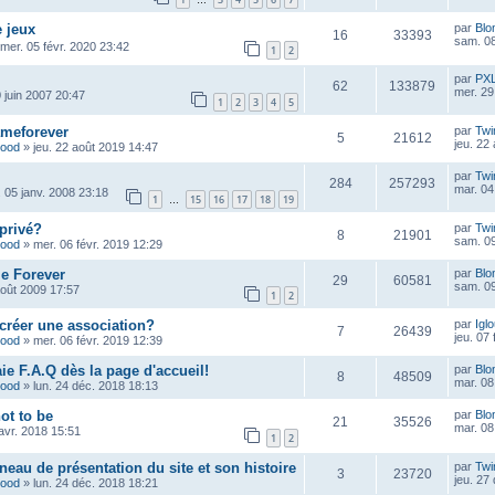
…
 jeux
par
Blo
16
33393
sam. 08
mer. 05 févr. 2020 23:42
1
2
par
PX
62
133879
mer. 29
 juin 2007 20:47
1
2
3
4
5
ameforever
par
Twi
5
21612
jeu. 22
wood
»
jeu. 22 août 2019 14:47
par
Twi
284
257293
mar. 04
 05 janv. 2008 23:18
1
15
16
17
18
19
…
privé?
par
Twi
8
21901
sam. 09
wood
»
mer. 06 févr. 2019 12:29
e Forever
par
Blo
29
60581
sam. 09
août 2009 17:57
1
2
créer une association?
par
Igl
7
26439
jeu. 07
wood
»
mer. 06 févr. 2019 12:39
ie F.A.Q dès la page d'accueil!
par
Blo
8
48509
mar. 08
wood
»
lun. 24 déc. 2018 18:13
not to be
par
Blo
21
35526
mar. 08
avr. 2018 15:51
1
2
eau de présentation du site et son histoire
par
Twi
3
23720
jeu. 27
wood
»
lun. 24 déc. 2018 18:21