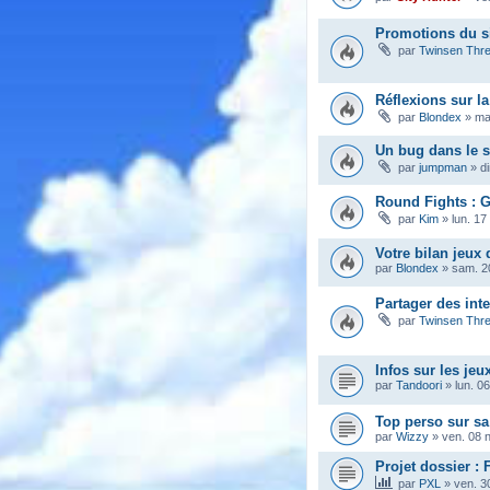
Promotions du s
par
Twinsen Thr
Réflexions sur la
par
Blondex
»
ma
Un bug dans le s
par
jumpman
»
d
Round Fights : G
par
Kim
»
lun. 17
Votre bilan jeux 
par
Blondex
»
sam. 2
Partager des int
par
Twinsen Thr
Infos sur les jeu
par
Tandoori
»
lun. 0
Top perso sur s
par
Wizzy
»
ven. 08 
Projet dossier : 
par
PXL
»
ven. 3