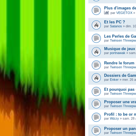
Plus d'images de
par
VEGETOX
»
Et les PC ?
par
Satanos
»
dim. 10
Les Perles de G
par
Twinsen Threep
Musique de jeux
par
portnawak
»
sam.
Rendre le forum 
par
Twinsen Threep
Dossiers de Gam
par
Enker
»
mer. 26 
Et pourquoi pas 
par
Twinsen Threep
Proposer une vra
par
Twinsen Threep
Profil : to be or 
par
Wizzy
»
sam. 28 
Proposer un pann
par
Twinsen Threep