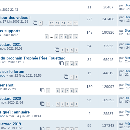
par
Blo
11
28487
mar. 14
ût 2019 22:43
tour des vidéos !
par
Blo
225
241408
ven. 13
m. 17 juin 2007 21:59
1
12
13
14
15
16
…
ux supports
par
Blo
148
190826
lun. 14
v. 2009 16:13
1
6
7
8
9
10
…
ettard 2021
par
ju
54
72956
ven. 24
 nov. 2021 20:09
1
2
3
4
 du prochain Trophée Père Fouettard
par
Blo
34
65945
lun. 25
6 oct. 2018 11:18
1
2
3
 sur le forum
par
Blo
15
44819
lun. 22
wood
»
lun. 22 févr. 2021 15:58
1
2
eenshot
par
Twi
130
129097
mer. 17
. 2010 22:29
1
5
6
7
8
9
…
ettard 2020
par
Bill
96
109292
lun. 07
 nov. 2020 11:54
1
3
4
5
6
7
…
sique] : annuaire
par
Twi
2
25537
mar. 31
wood
»
mar. 04 juin 2019 10:41
ettard 2019
par
Mé
99
137343
mer. 12
 nov. 2019 11:23
1
3
4
5
6
7