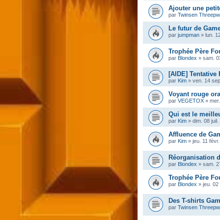
Ajouter une peti
par
Twinsen Threep
Le futur de Gam
par
jumpman
»
lun. 1
Trophée Père Fou
par
Blondex
»
sam. 0
[AIDE] Tentative
par
Kim
»
ven. 14 sep
Voyant rouge ora
par
VEGETOX
»
mer.
Qui est le meille
par
Kim
»
dim. 08 juil
Affluence de Ga
par
Kim
»
jeu. 11 févr
Réorganisation d
par
Blondex
»
sam. 2
Trophée Père Fou
par
Blondex
»
jeu. 02
Des T-shirts Gam
par
Twinsen Threep