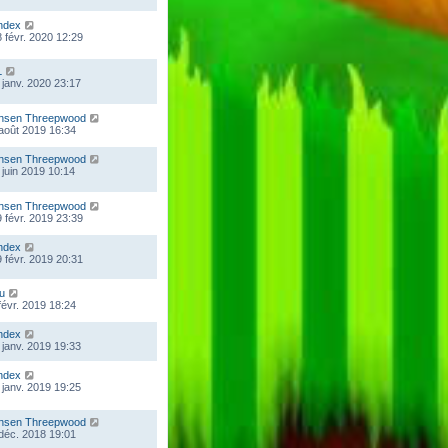
ndex
 févr. 2020 12:29
L
 janv. 2020 23:17
nsen Threepwood
 août 2019 16:34
nsen Threepwood
 juin 2019 10:14
nsen Threepwood
 févr. 2019 23:39
ndex
 févr. 2019 20:31
ou
 févr. 2019 18:24
ndex
 janv. 2019 19:33
ndex
 janv. 2019 19:25
nsen Threepwood
 déc. 2018 19:01