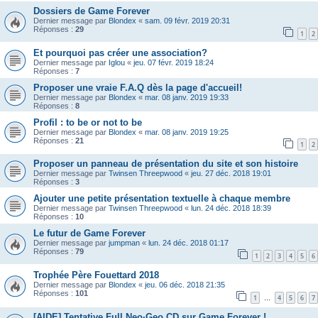
Dossiers de Game Forever
Dernier message par
Blondex
«
sam. 09 févr. 2019 20:31
Réponses :
29
1
2
Et pourquoi pas créer une association?
Dernier message par
Iglou
«
jeu. 07 févr. 2019 18:24
Réponses :
7
Proposer une vraie F.A.Q dès la page d'accueil!
Dernier message par
Blondex
«
mar. 08 janv. 2019 19:33
Réponses :
8
Profil : to be or not to be
Dernier message par
Blondex
«
mar. 08 janv. 2019 19:25
Réponses :
21
1
2
Proposer un panneau de présentation du site et son histoire
Dernier message par
Twinsen Threepwood
«
jeu. 27 déc. 2018 19:01
Réponses :
3
Ajouter une petite présentation textuelle à chaque membre
Dernier message par
Twinsen Threepwood
«
lun. 24 déc. 2018 18:39
Réponses :
10
Le futur de Game Forever
Dernier message par
jumpman
«
lun. 24 déc. 2018 01:17
Réponses :
79
1
2
3
4
5
6
Trophée Père Fouettard 2018
Dernier message par
Blondex
«
jeu. 06 déc. 2018 21:35
Réponses :
101
1
4
5
6
7
…
[AIDE] Tentative Full Neo·Geo CD sur Game Forever !