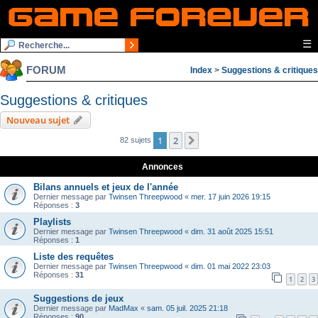
☰
FORUM
Index
>
Suggestions & critiques
Suggestions & critiques
Nouveau sujet
1
2
Suivante
82 sujets
Annonces
Bilans annuels et jeux de l'année
Dernier message par
Twinsen Threepwood
«
mer. 17 juin 2026 19:15
Réponses :
3
Playlists
Dernier message par
Twinsen Threepwood
«
dim. 31 août 2025 15:51
Réponses :
1
Liste des requêtes
Dernier message par
Twinsen Threepwood
«
dim. 01 mai 2022 23:03
Réponses :
31
1
2
3
Suggestions de jeux
Dernier message par
MadMax
«
sam. 05 juil. 2025 21:18
Réponses :
90