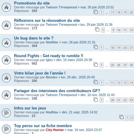
Promotions du site
Dernier message par
Twinsen Threepwood
«
mar. 30 juin 2026 23:01
Réponses :
293
1
17
18
19
20
…
Réflexions sur la rénovation du site
Dernier message par
Twinsen Threepwood
«
lun. 29 juin 2026 11:36
Réponses :
173
1
9
10
11
12
…
Un bug dans le site ?
Dernier message par
MadMax
«
ven. 26 juin 2026 21:31
Réponses :
304
1
18
19
20
21
…
Round Fights : Get ready to rumble !!
Dernier message par
Iglou
«
dim. 15 mars 2026 20:30
Réponses :
562
1
35
36
37
38
…
Votre bilan jeux de l'année !
Dernier message par
Blondex
«
lun. 29 déc. 2025 20:45
Réponses :
200
1
11
12
13
14
…
Partager des interviews des contributeurs GF?
Dernier message par
Twinsen Threepwood
«
dim. 16 nov. 2025 11:43
Réponses :
336
1
20
21
22
23
…
Infos sur les jeux
Dernier message par
MadMax
«
dim. 21 sept. 2025 14:02
Réponses :
23
1
2
Top perso sur sa fiche membre
Dernier message par
City Hunter
«
mar. 19 nov. 2024 23:07
Réponses :
2