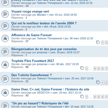
Dernier message par
Twinsen Threepwood
«
ven. 12 oct. 2018 22:19
Réponses :
14
Voyant rouge orange vert
Dernier message par
Blondex
«
mer. 03 oct. 2018 18:59
Réponses :
1
Qui est le meilleur testeur de l'année 2004 ?
Dernier message par
Kim
«
dim. 08 juil. 2018 10:09
Réponses :
2
Affluence de Game Forever
Dernier message par
Twinsen Threepwood
«
jeu. 08 mars 2018 12:33
Réponses :
27
1
2
Réorganisation du tri des jeux par consoles
Dernier message par
jumpman
«
sam. 06 janv. 2018 22:07
Réponses :
7
Trophée Père Fouettard 2017
Dernier message par
jumpman
«
ven. 08 déc. 2017 19:29
Réponses :
96
1
4
5
6
7
…
Des T-shirts Gameforever ?
Dernier message par
Twinsen Threepwood
«
sam. 25 nov. 2017 10:36
Réponses :
21
1
2
Game Over, C+.net, Game Forever : l'histoire du site
Dernier message par
VEGETOX
«
sam. 18 nov. 2017 22:14
Réponses :
93
1
4
5
6
7
…
"Un jeu au hasard"/ Rubriques de l'été
Dernier message par
Twinsen Threepwood
«
dim. 10 sept. 2017 13:26