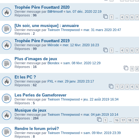
Trophée Père Fouettard 2020
Dernier message par
BillHimself
«
lun. 07 déc. 2020 22:19
Réponses :
96
1
4
5
6
7
…
[Un soir, une musique] : annuaire
Dernier message par
Twinsen Threepwood
«
mar. 31 mars 2020 20:47
Réponses :
2
Trophée Père Fouettard 2019
Dernier message par
Mérode
«
mer. 12 févr. 2020 16:23
Réponses :
99
1
4
5
6
7
…
Plus d'images de jeux
Dernier message par
Blondex
«
sam. 08 févr. 2020 12:29
Réponses :
16
1
2
Et les PC ?
Dernier message par
PXL
«
mer. 29 janv. 2020 23:17
Réponses :
62
1
2
3
4
5
Les Perles de Gameforever
Dernier message par
Twinsen Threepwood
«
jeu. 22 août 2019 16:34
Réponses :
5
Musique de jeux
Dernier message par
Twinsen Threepwood
«
mar. 04 juin 2019 10:14
Réponses :
284
1
16
17
18
19
…
Rendre le forum privé?
Dernier message par
Twinsen Threepwood
«
sam. 09 févr. 2019 23:39
Réponses :
8