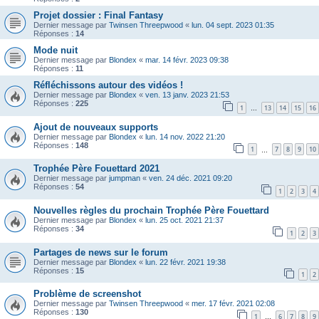
Projet dossier : Final Fantasy
Dernier message par
Twinsen Threepwood
«
lun. 04 sept. 2023 01:35
Réponses :
14
Mode nuit
Dernier message par
Blondex
«
mar. 14 févr. 2023 09:38
Réponses :
11
Réfléchissons autour des vidéos !
Dernier message par
Blondex
«
ven. 13 janv. 2023 21:53
Réponses :
225
1
13
14
15
16
…
Ajout de nouveaux supports
Dernier message par
Blondex
«
lun. 14 nov. 2022 21:20
Réponses :
148
1
7
8
9
10
…
Trophée Père Fouettard 2021
Dernier message par
jumpman
«
ven. 24 déc. 2021 09:20
Réponses :
54
1
2
3
4
Nouvelles règles du prochain Trophée Père Fouettard
Dernier message par
Blondex
«
lun. 25 oct. 2021 21:37
Réponses :
34
1
2
3
Partages de news sur le forum
Dernier message par
Blondex
«
lun. 22 févr. 2021 19:38
Réponses :
15
1
2
Problème de screenshot
Dernier message par
Twinsen Threepwood
«
mer. 17 févr. 2021 02:08
Réponses :
130
1
6
7
8
9
…