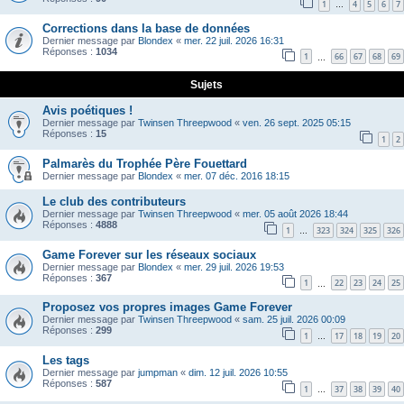
1
4
5
6
7
…
Corrections dans la base de données
Dernier message par
Blondex
«
mer. 22 juil. 2026 16:31
Réponses :
1034
1
66
67
68
69
…
Sujets
Avis poétiques !
Dernier message par
Twinsen Threepwood
«
ven. 26 sept. 2025 05:15
Réponses :
15
1
2
Palmarès du Trophée Père Fouettard
Dernier message par
Blondex
«
mer. 07 déc. 2016 18:15
Le club des contributeurs
Dernier message par
Twinsen Threepwood
«
mer. 05 août 2026 18:44
Réponses :
4888
1
323
324
325
326
…
Game Forever sur les réseaux sociaux
Dernier message par
Blondex
«
mer. 29 juil. 2026 19:53
Réponses :
367
1
22
23
24
25
…
Proposez vos propres images Game Forever
Dernier message par
Twinsen Threepwood
«
sam. 25 juil. 2026 00:09
Réponses :
299
1
17
18
19
20
…
Les tags
Dernier message par
jumpman
«
dim. 12 juil. 2026 10:55
Réponses :
587
1
37
38
39
40
…