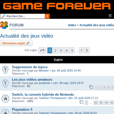
☰
FORUM
Index
>
Actualité des jeux vidéo
Actualité des jeux vidéo
Nouveau sujet
Page
1
sur
7
1
2
3
4
5
7
Suivante
318 sujets
…
Sujets
Suppression de topics
Dernier message par
Blondex
«
jeu. 06 août 2026 16:49
Réponses :
7
Les jeux vidéos amateurs
Dernier message par
jumpman
«
ven. 08 sept. 2023 18:37
Réponses :
62
1
2
3
4
5
Switch, la console hybride de Nintendo
Dernier message par
Twinsen Threepwood
«
dim. 02 août 2026 17:13
Réponses :
1421
1
92
93
94
95
…
Playstation 5
Dernier message par
Twinsen Threepwood
«
mer. 29 juil. 2026 00:03