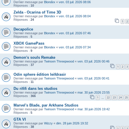
Dernier message par
Blondex
«
ven. 03 juil. 2026 08:06
Réponses :
10
Zelda - Ocarina of Time 3D
Dernier message par
Blondex
«
ven. 03 juil. 2026 08:04
Réponses :
24
1
2
Decapolice
Dernier message par
Blondex
«
ven. 03 juil. 2026 07:46
Réponses :
5
XBOX GamePass
Dernier message par
Blondex
«
ven. 03 juil. 2026 07:34
Réponses :
9
Demon's souls Remake
Dernier message par
Twinsen Threepwood
«
ven. 03 juil. 2026 00:46
Réponses :
37
1
2
3
Odin sphere édition leifdrasir
Dernier message par
Twinsen Threepwood
«
ven. 03 juil. 2026 00:41
Réponses :
11
Du rififi dans les studios
Dernier message par
Twinsen Threepwood
«
mar. 30 juin 2026 23:55
Réponses :
366
1
22
23
24
25
…
Marvel's Blade, par Arkhane Studios
Dernier message par
Twinsen Threepwood
«
mar. 30 juin 2026 19:42
Réponses :
5
GTA VI
Dernier message par
Wizzy
«
dim. 28 juin 2026 19:32
Réponses :
38
1
2
3