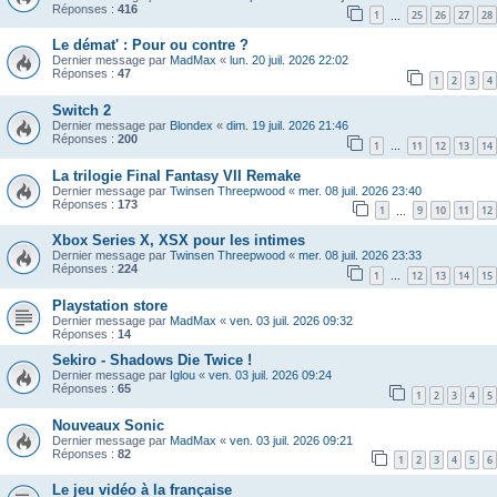
Réponses :
416
1
25
26
27
28
…
Le démat' : Pour ou contre ?
Dernier message par
MadMax
«
lun. 20 juil. 2026 22:02
Réponses :
47
1
2
3
4
Switch 2
Dernier message par
Blondex
«
dim. 19 juil. 2026 21:46
Réponses :
200
1
11
12
13
14
…
La trilogie Final Fantasy VII Remake
Dernier message par
Twinsen Threepwood
«
mer. 08 juil. 2026 23:40
Réponses :
173
1
9
10
11
12
…
Xbox Series X, XSX pour les intimes
Dernier message par
Twinsen Threepwood
«
mer. 08 juil. 2026 23:33
Réponses :
224
1
12
13
14
15
…
Playstation store
Dernier message par
MadMax
«
ven. 03 juil. 2026 09:32
Réponses :
14
Sekiro - Shadows Die Twice !
Dernier message par
Iglou
«
ven. 03 juil. 2026 09:24
Réponses :
65
1
2
3
4
5
Nouveaux Sonic
Dernier message par
MadMax
«
ven. 03 juil. 2026 09:21
Réponses :
82
1
2
3
4
5
6
Le jeu vidéo à la française