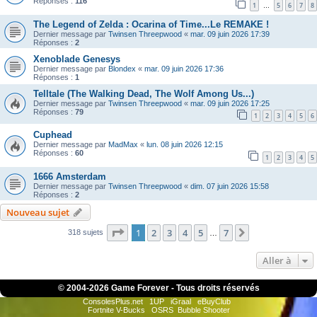
Réponses :
116
1
5
6
7
8
…
The Legend of Zelda : Ocarina of Time...Le REMAKE !
Dernier message par
Twinsen Threepwood
«
mar. 09 juin 2026 17:39
Réponses :
2
Xenoblade Genesys
Dernier message par
Blondex
«
mar. 09 juin 2026 17:36
Réponses :
1
Telltale (The Walking Dead, The Wolf Among Us...)
Dernier message par
Twinsen Threepwood
«
mar. 09 juin 2026 17:25
Réponses :
79
1
2
3
4
5
6
Cuphead
Dernier message par
MadMax
«
lun. 08 juin 2026 12:15
Réponses :
60
1
2
3
4
5
1666 Amsterdam
Dernier message par
Twinsen Threepwood
«
dim. 07 juin 2026 15:58
Réponses :
2
Nouveau sujet
Page
1
sur
7
1
2
3
4
5
7
Suivante
318 sujets
…
Aller à
© 2004-
2026 Game Forever - Tous droits réservés
ConsolesPlus.net
1UP
iGraal
eBuyClub
Fortnite V-Bucks
OSRS
Bubble Shooter