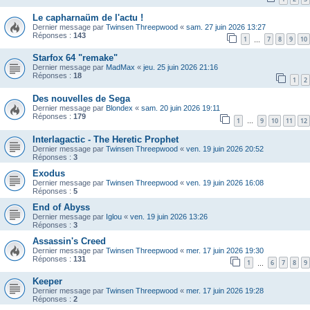
Le capharnaüm de l'actu !
Dernier message par
Twinsen Threepwood
«
sam. 27 juin 2026 13:27
Réponses :
143
1
7
8
9
10
…
Starfox 64 "remake"
Dernier message par
MadMax
«
jeu. 25 juin 2026 21:16
Réponses :
18
1
2
Des nouvelles de Sega
Dernier message par
Blondex
«
sam. 20 juin 2026 19:11
Réponses :
179
1
9
10
11
12
…
Interlagactic - The Heretic Prophet
Dernier message par
Twinsen Threepwood
«
ven. 19 juin 2026 20:52
Réponses :
3
Exodus
Dernier message par
Twinsen Threepwood
«
ven. 19 juin 2026 16:08
Réponses :
5
End of Abyss
Dernier message par
Iglou
«
ven. 19 juin 2026 13:26
Réponses :
3
Assassin's Creed
Dernier message par
Twinsen Threepwood
«
mer. 17 juin 2026 19:30
Réponses :
131
1
6
7
8
9
…
Keeper
Dernier message par
Twinsen Threepwood
«
mer. 17 juin 2026 19:28
Réponses :
2