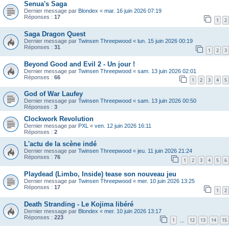
Senua's Saga
Dernier message par
Blondex
«
mar. 16 juin 2026 07:19
Réponses :
17
1
2
Saga Dragon Quest
Dernier message par
Twinsen Threepwood
«
lun. 15 juin 2026 00:19
Réponses :
31
1
2
3
Beyond Good and Evil 2 - Un jour !
Dernier message par
Twinsen Threepwood
«
sam. 13 juin 2026 02:01
Réponses :
66
1
2
3
4
5
God of War Laufey
Dernier message par
Twinsen Threepwood
«
sam. 13 juin 2026 00:50
Réponses :
3
Clockwork Revolution
Dernier message par
PXL
«
ven. 12 juin 2026 16:11
Réponses :
2
L'actu de la scène indé
Dernier message par
Twinsen Threepwood
«
jeu. 11 juin 2026 21:24
Réponses :
76
1
2
3
4
5
6
Playdead (Limbo, Inside) tease son nouveau jeu
Dernier message par
Twinsen Threepwood
«
mer. 10 juin 2026 13:25
Réponses :
17
1
2
Death Stranding - Le Kojima libéré
Dernier message par
Blondex
«
mer. 10 juin 2026 13:17
Réponses :
223
1
12
13
14
15
…