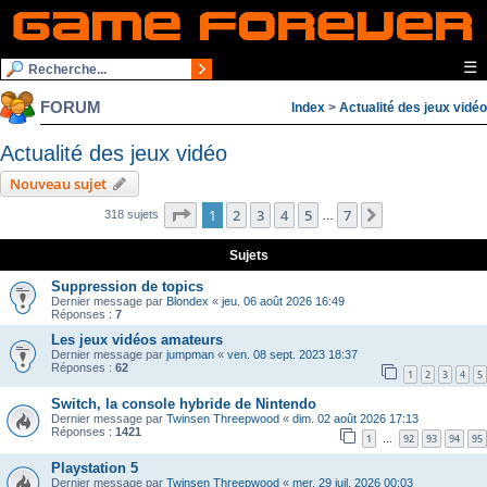
☰
FORUM
Index
>
Actualité des jeux vidéo
Actualité des jeux vidéo
Nouveau sujet
Page
1
sur
7
1
2
3
4
5
7
Suivante
318 sujets
…
Sujets
Suppression de topics
Dernier message par
Blondex
«
jeu. 06 août 2026 16:49
Réponses :
7
Les jeux vidéos amateurs
Dernier message par
jumpman
«
ven. 08 sept. 2023 18:37
Réponses :
62
1
2
3
4
5
Switch, la console hybride de Nintendo
Dernier message par
Twinsen Threepwood
«
dim. 02 août 2026 17:13
Réponses :
1421
1
92
93
94
95
…
Playstation 5
Dernier message par
Twinsen Threepwood
«
mer. 29 juil. 2026 00:03