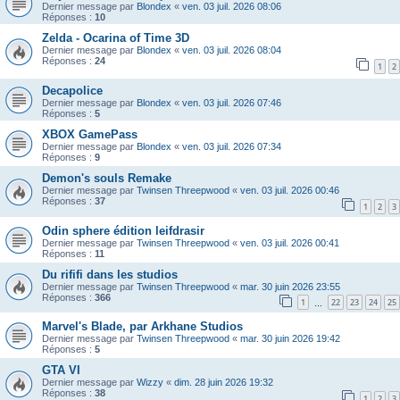
Dernier message par
Blondex
«
ven. 03 juil. 2026 08:06
Réponses :
10
Zelda - Ocarina of Time 3D
Dernier message par
Blondex
«
ven. 03 juil. 2026 08:04
Réponses :
24
1
2
Decapolice
Dernier message par
Blondex
«
ven. 03 juil. 2026 07:46
Réponses :
5
XBOX GamePass
Dernier message par
Blondex
«
ven. 03 juil. 2026 07:34
Réponses :
9
Demon's souls Remake
Dernier message par
Twinsen Threepwood
«
ven. 03 juil. 2026 00:46
Réponses :
37
1
2
3
Odin sphere édition leifdrasir
Dernier message par
Twinsen Threepwood
«
ven. 03 juil. 2026 00:41
Réponses :
11
Du rififi dans les studios
Dernier message par
Twinsen Threepwood
«
mar. 30 juin 2026 23:55
Réponses :
366
1
22
23
24
25
…
Marvel's Blade, par Arkhane Studios
Dernier message par
Twinsen Threepwood
«
mar. 30 juin 2026 19:42
Réponses :
5
GTA VI
Dernier message par
Wizzy
«
dim. 28 juin 2026 19:32
Réponses :
38
1
2
3