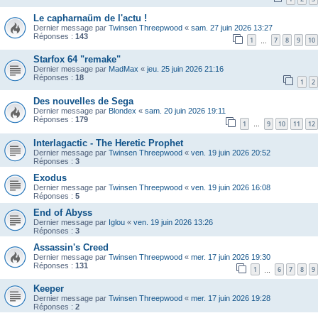
Le capharnaüm de l'actu !
Dernier message par
Twinsen Threepwood
«
sam. 27 juin 2026 13:27
Réponses :
143
1
7
8
9
10
…
Starfox 64 "remake"
Dernier message par
MadMax
«
jeu. 25 juin 2026 21:16
Réponses :
18
1
2
Des nouvelles de Sega
Dernier message par
Blondex
«
sam. 20 juin 2026 19:11
Réponses :
179
1
9
10
11
12
…
Interlagactic - The Heretic Prophet
Dernier message par
Twinsen Threepwood
«
ven. 19 juin 2026 20:52
Réponses :
3
Exodus
Dernier message par
Twinsen Threepwood
«
ven. 19 juin 2026 16:08
Réponses :
5
End of Abyss
Dernier message par
Iglou
«
ven. 19 juin 2026 13:26
Réponses :
3
Assassin's Creed
Dernier message par
Twinsen Threepwood
«
mer. 17 juin 2026 19:30
Réponses :
131
1
6
7
8
9
…
Keeper
Dernier message par
Twinsen Threepwood
«
mer. 17 juin 2026 19:28
Réponses :
2