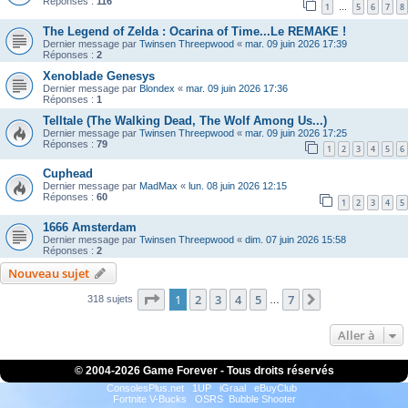
Réponses :
116
1
5
6
7
8
…
The Legend of Zelda : Ocarina of Time...Le REMAKE !
Dernier message par
Twinsen Threepwood
«
mar. 09 juin 2026 17:39
Réponses :
2
Xenoblade Genesys
Dernier message par
Blondex
«
mar. 09 juin 2026 17:36
Réponses :
1
Telltale (The Walking Dead, The Wolf Among Us...)
Dernier message par
Twinsen Threepwood
«
mar. 09 juin 2026 17:25
Réponses :
79
1
2
3
4
5
6
Cuphead
Dernier message par
MadMax
«
lun. 08 juin 2026 12:15
Réponses :
60
1
2
3
4
5
1666 Amsterdam
Dernier message par
Twinsen Threepwood
«
dim. 07 juin 2026 15:58
Réponses :
2
Nouveau sujet
Page
1
sur
7
1
2
3
4
5
7
Suivante
318 sujets
…
Aller à
© 2004-
2026 Game Forever - Tous droits réservés
ConsolesPlus.net
1UP
iGraal
eBuyClub
Fortnite V-Bucks
OSRS
Bubble Shooter