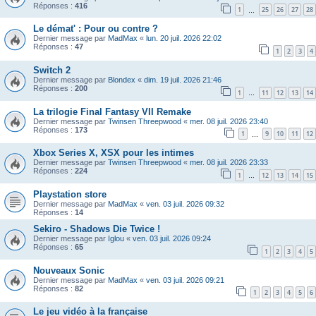
Réponses :
416
1
25
26
27
28
…
Le démat' : Pour ou contre ?
Dernier message par
MadMax
«
lun. 20 juil. 2026 22:02
Réponses :
47
1
2
3
4
Switch 2
Dernier message par
Blondex
«
dim. 19 juil. 2026 21:46
Réponses :
200
1
11
12
13
14
…
La trilogie Final Fantasy VII Remake
Dernier message par
Twinsen Threepwood
«
mer. 08 juil. 2026 23:40
Réponses :
173
1
9
10
11
12
…
Xbox Series X, XSX pour les intimes
Dernier message par
Twinsen Threepwood
«
mer. 08 juil. 2026 23:33
Réponses :
224
1
12
13
14
15
…
Playstation store
Dernier message par
MadMax
«
ven. 03 juil. 2026 09:32
Réponses :
14
Sekiro - Shadows Die Twice !
Dernier message par
Iglou
«
ven. 03 juil. 2026 09:24
Réponses :
65
1
2
3
4
5
Nouveaux Sonic
Dernier message par
MadMax
«
ven. 03 juil. 2026 09:21
Réponses :
82
1
2
3
4
5
6
Le jeu vidéo à la française