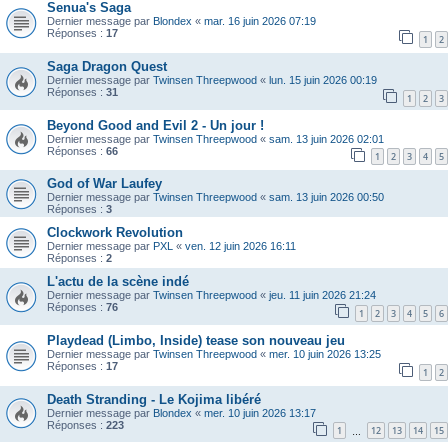
Senua's Saga
Dernier message par
Blondex
«
mar. 16 juin 2026 07:19
Réponses :
17
1
2
Saga Dragon Quest
Dernier message par
Twinsen Threepwood
«
lun. 15 juin 2026 00:19
Réponses :
31
1
2
3
Beyond Good and Evil 2 - Un jour !
Dernier message par
Twinsen Threepwood
«
sam. 13 juin 2026 02:01
Réponses :
66
1
2
3
4
5
God of War Laufey
Dernier message par
Twinsen Threepwood
«
sam. 13 juin 2026 00:50
Réponses :
3
Clockwork Revolution
Dernier message par
PXL
«
ven. 12 juin 2026 16:11
Réponses :
2
L'actu de la scène indé
Dernier message par
Twinsen Threepwood
«
jeu. 11 juin 2026 21:24
Réponses :
76
1
2
3
4
5
6
Playdead (Limbo, Inside) tease son nouveau jeu
Dernier message par
Twinsen Threepwood
«
mer. 10 juin 2026 13:25
Réponses :
17
1
2
Death Stranding - Le Kojima libéré
Dernier message par
Blondex
«
mer. 10 juin 2026 13:17
Réponses :
223
1
12
13
14
15
…