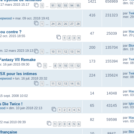
1421
656969
dim. 02
 17 mars 2015 15:17
1
91
92
93
94
95
…
par
Twi
416
231323
mer. 29 
eepwood
»
mar. 09 oct. 2018 19:41
1
24
25
26
27
28
…
 ou contre ?
par
Ma
47
25039
lun. 20 
2 oct. 2015 18:55
1
2
3
4
par
Blo
200
135704
dim. 19 
im. 12 mars 2023 19:13
1
10
11
12
13
14
…
l Fantasy VII Remake
par
Twi
173
155394
mer. 08 
r. 16 juin 2015 09:30
1
8
9
10
11
12
…
SX pour les intimes
par
Twi
224
135624
mer. 08 
eepwood
»
lun. 16 juil. 2018 20:32
1
11
12
13
14
15
…
par
Ma
14
14048
ven. 03 
 15 sept. 2008 10:02
 Die Twice !
par
Igl
65
43145
ven. 03 
wood
»
dim. 10 juin 2018 22:13
1
2
3
4
5
par
Ma
82
59598
ven. 03 
22 mai 2010 09:39
1
2
3
4
5
6
 française
par
Blo
10
8847