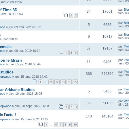
ven. 03 
9 mai 2009 19:37
of Time 3D
par
Blo
24
17601
ven. 03 
4 avr. 2011 18:03
1
2
par
Blo
5
6685
ven. 03 
wood
»
jeu. 09 févr. 2023 01:03
s
par
Blo
9
10717
ven. 03 
c. 2020 08:40
Remake
par
Twi
37
19157
ven. 03 
wood
»
lun. 08 avr. 2019 10:14
1
2
3
on leifdrasir
par
Twi
11
9495
ven. 03 
wood
»
mar. 05 juil. 2016 08:44
s studios
par
Twi
366
249359
mar. 30
eepwood
»
lun. 15 janv. 2018 14:42
1
21
22
23
24
25
…
par Arkhane Studios
par
Twi
5
5433
mar. 30
wood
»
dim. 10 déc. 2023 15:05
par
Wiz
38
51138
dim. 28
eepwood
»
dim. 18 sept. 2022 14:08
1
2
3
 l'actu !
par
Twi
143
145184
sam. 27
eepwood
»
lun. 15 mars 2021 17:27
1
6
7
8
9
10
…