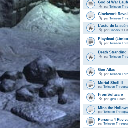
God of War Lauf
par
Twinsen Thr
Clockwork Revol
par
Twinsen Thr
L'actu de la scèn
par
Blondex
»
lu
Playdead (Limbo,
par
Twinsen Thr
Death Stranding 
par
Twinsen Thr
Gen Atlas
par
Twinsen Thr
Mortal Shell II
par
Twinsen Threep
FromSoftware
par
Iglou
»
sam. 
Mina the Hollow
par
Twinsen Threep
Persona 4 Reviva
par
Twinsen Threep