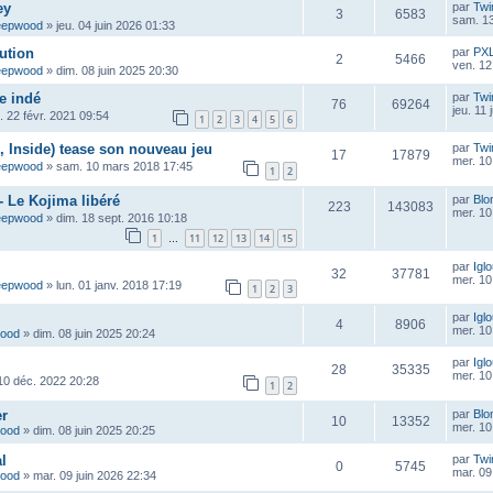
ey
par
Twi
3
6583
sam. 13
eepwood
»
jeu. 04 juin 2026 01:33
ution
par
PX
2
5466
ven. 12
eepwood
»
dim. 08 juin 2025 20:30
e indé
par
Twi
76
69264
jeu. 11
n. 22 févr. 2021 09:54
1
2
3
4
5
6
 Inside) tease son nouveau jeu
par
Twi
17
17879
mer. 10
eepwood
»
sam. 10 mars 2018 17:45
1
2
- Le Kojima libéré
par
Blo
223
143083
mer. 10
eepwood
»
dim. 18 sept. 2016 10:18
1
11
12
13
14
15
…
par
Igl
32
37781
mer. 10
eepwood
»
lun. 01 janv. 2018 17:19
1
2
3
par
Igl
4
8906
mer. 10
wood
»
dim. 08 juin 2025 20:24
par
Igl
28
35335
mer. 10
10 déc. 2022 20:28
1
2
er
par
Blo
10
13352
mer. 10
wood
»
dim. 08 juin 2025 20:25
l
par
Twi
0
5745
mar. 09
wood
»
mar. 09 juin 2026 22:34