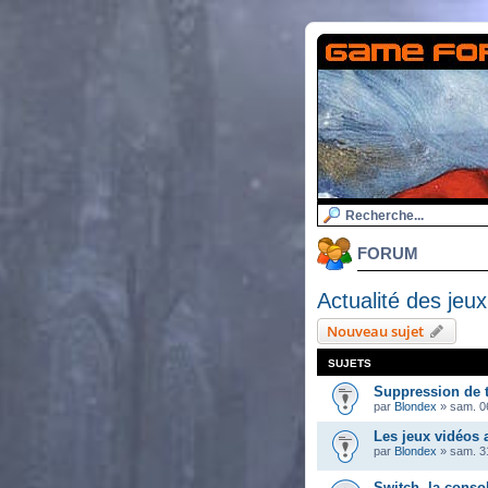
FORUM
Actualité des jeux
Nouveau sujet
SUJETS
Suppression de 
par
Blondex
»
sam. 06
Les jeux vidéos
par
Blondex
»
sam. 3
Switch, la conso