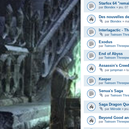
Starfox 64 "rema
par
Blondex
»
jeu. 07
Des nouvelles d
par
Blondex
»
ma
Interlagactic - T
par
Twinsen Thr
Exodus
par
Twinsen Threep
End of Abyss
par
Twinsen Threep
Assassin's Cree
par
jumpman
»
l
Keeper
par
Twinsen Threep
Senua's Saga
par
Twinsen Thr
Saga Dragon Qu
par
Mérode
»
jeu
Beyond Good and 
par
Twinsen Threep