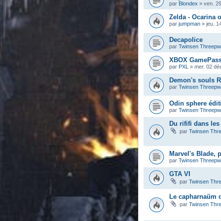
par
Blondex
»
ven. 2
Zelda - Ocarina 
par
jumpman
»
jeu. 1
Decapolice
par
Twinsen Threep
XBOX GamePas
par
PXL
»
mer. 02 dé
Demon's souls 
par
Twinsen Threep
Odin sphere éditi
par
Twinsen Threep
Du rififi dans le
par
Twinsen Thr
Marvel's Blade, 
par
Twinsen Threep
GTA VI
par
Twinsen Thr
Le capharnaüm de
par
Twinsen Thr