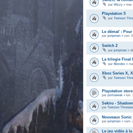
par
Wizzy
»
mar.
Playstation 5
par
Twinsen Thr
Le démat' : Pour
par
jumpman
»
ven. 0
Switch 2
par
jumpman
»
d
La trilogie Fina
par
Blondex
»
ma
Xbox Series X, X
par
Twinsen Thr
Playstation store
par
portnawak
»
lun.
Sekiro - Shadows
par
Twinsen Threep
Nouveaux Sonic
par
jumpman
»
sam. 
Le jeu vidéo à la