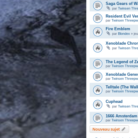
Saga Gears of W
par
Twinsen Thr
Resident Evil Ve
par
Twinsen Threep
Fire Emblem
par
Blondex
»
je
Xenoblade Chron
par
Twinsen Thr
The Legend of Ze
par
Twinsen Threep
Xenoblade Gene
par
Twinsen Threep
Telltale (The Wa
par
Twinsen Threep
Cuphead
par
Twinsen Thr
1666 Amsterdam
par
Twinsen Threep
Nouveau sujet