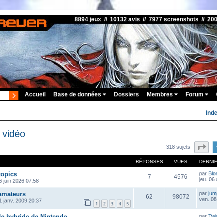
8894 jeux // 10132 avis // 7977 screenshots // 20
Accueil
Base de données
Dossiers
Membres
Forum
Ind
 vidéo
Pa
318 sujets
RÉPONSES
VUES
DERNI
topics
par
Blo
7
4576
jeu. 06
 juin 2026 07:58
 amateurs
par
ju
62
98072
ven. 08
1 janv. 2009 20:37
1
2
3
4
5
le hybride de Nintendo
par
Twi