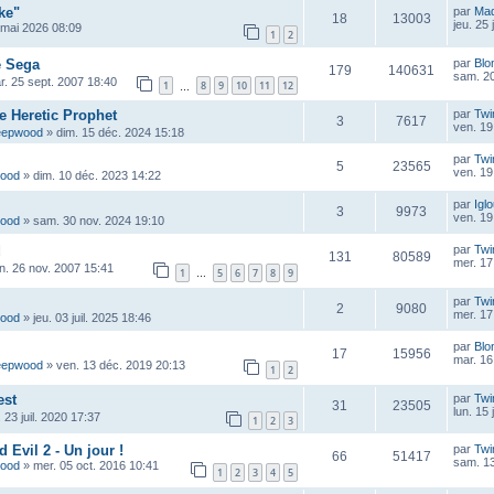
ke"
par
Ma
18
13003
jeu. 25
 mai 2026 08:09
1
2
e Sega
par
Blo
179
140631
sam. 20
r. 25 sept. 2007 18:40
1
8
9
10
11
12
…
he Heretic Prophet
par
Twi
3
7617
ven. 19
eepwood
»
dim. 15 déc. 2024 15:18
par
Twi
5
23565
ven. 19
wood
»
dim. 10 déc. 2023 14:22
par
Igl
3
9973
ven. 19
wood
»
sam. 30 nov. 2024 19:10
d
par
Twi
131
80589
mer. 17
un. 26 nov. 2007 15:41
1
5
6
7
8
9
…
par
Twi
2
9080
mer. 17
wood
»
jeu. 03 juil. 2025 18:46
par
Blo
17
15956
mar. 16
eepwood
»
ven. 13 déc. 2019 20:13
1
2
est
par
Twi
31
23505
lun. 15
. 23 juil. 2020 17:37
1
2
3
Evil 2 - Un jour !
par
Twi
66
51417
sam. 13
wood
»
mer. 05 oct. 2016 10:41
1
2
3
4
5