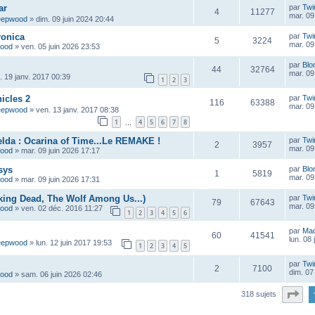
ar
par
Twi
4
11277
mar. 09
eepwood
»
dim. 09 juin 2024 20:44
ronica
par
Twi
5
3224
mar. 09
wood
»
ven. 05 juin 2026 23:53
par
Blo
44
32764
mar. 09
u. 19 janv. 2017 00:39
1
2
3
icles 2
par
Twi
116
63388
mar. 09
eepwood
»
ven. 13 janv. 2017 08:38
1
4
5
6
7
8
…
lda : Ocarina of Time...Le REMAKE !
par
Twi
2
3957
mar. 09
wood
»
mar. 09 juin 2026 17:17
sys
par
Blo
1
5819
mar. 09
wood
»
mar. 09 juin 2026 17:31
lking Dead, The Wolf Among Us...)
par
Twi
79
67643
mar. 09
wood
»
ven. 02 déc. 2016 11:27
1
2
3
4
5
6
par
Ma
60
41541
lun. 08
eepwood
»
lun. 12 juin 2017 19:53
1
2
3
4
5
par
Twi
2
7100
dim. 07
wood
»
sam. 06 juin 2026 02:46
Pa
318 sujets