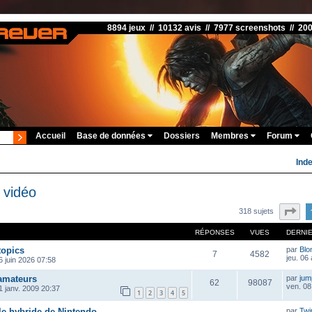
8894 jeux // 10132 avis // 7977 screenshots // 20
Accueil
Base de données
Dossiers
Membres
Forum
Ind
 vidéo
Pa
318 sujets
RÉPONSES
VUES
DERNI
topics
par
Blo
7
4582
jeu. 06
 juin 2026 07:58
 amateurs
par
ju
62
98087
ven. 08
1 janv. 2009 20:37
1
2
3
4
5
le hybride de Nintendo
par
Twi