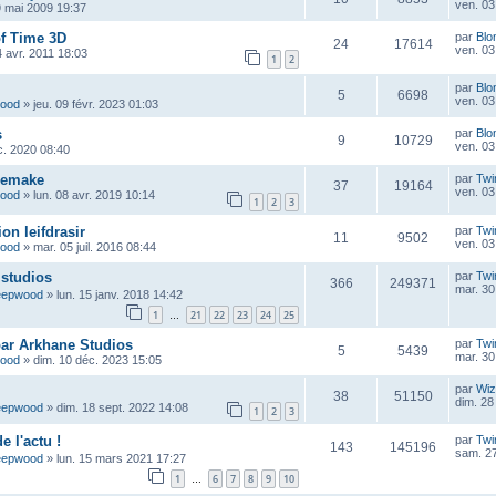
ven. 03 
9 mai 2009 19:37
of Time 3D
par
Blo
24
17614
ven. 03 
4 avr. 2011 18:03
1
2
par
Blo
5
6698
ven. 03 
wood
»
jeu. 09 févr. 2023 01:03
s
par
Blo
9
10729
ven. 03 
c. 2020 08:40
Remake
par
Twi
37
19164
ven. 03 
wood
»
lun. 08 avr. 2019 10:14
1
2
3
on leifdrasir
par
Twi
11
9502
ven. 03 
wood
»
mar. 05 juil. 2016 08:44
s studios
par
Twi
366
249371
mar. 30
eepwood
»
lun. 15 janv. 2018 14:42
1
21
22
23
24
25
…
par Arkhane Studios
par
Twi
5
5439
mar. 30
wood
»
dim. 10 déc. 2023 15:05
par
Wiz
38
51150
dim. 28
eepwood
»
dim. 18 sept. 2022 14:08
1
2
3
 l'actu !
par
Twi
143
145196
sam. 27
eepwood
»
lun. 15 mars 2021 17:27
1
6
7
8
9
10
…