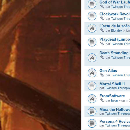
God of War Lauf
par
Twinsen Thr
Clockwork Revol
par
Twinsen Thr
L'actu de la scèn
par
Blondex
»
lu
Playdead (Limbo,
par
Twinsen Thr
Death Stranding 
par
Twinsen Thr
Gen Atlas
par
Twinsen Thr
Mortal Shell II
par
Twinsen Threep
FromSoftware
par
Iglou
»
sam. 
Mina the Hollow
par
Twinsen Threep
Persona 4 Reviva
par
Twinsen Threep