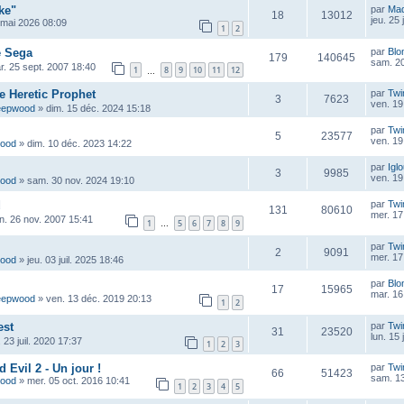
ke"
par
Ma
18
13012
jeu. 25
 mai 2026 08:09
1
2
e Sega
par
Blo
179
140645
sam. 20
r. 25 sept. 2007 18:40
1
8
9
10
11
12
…
he Heretic Prophet
par
Twi
3
7623
ven. 19
eepwood
»
dim. 15 déc. 2024 15:18
par
Twi
5
23577
ven. 19
wood
»
dim. 10 déc. 2023 14:22
par
Igl
3
9985
ven. 19
wood
»
sam. 30 nov. 2024 19:10
d
par
Twi
131
80610
mer. 17
un. 26 nov. 2007 15:41
1
5
6
7
8
9
…
par
Twi
2
9091
mer. 17
wood
»
jeu. 03 juil. 2025 18:46
par
Blo
17
15965
mar. 16
eepwood
»
ven. 13 déc. 2019 20:13
1
2
est
par
Twi
31
23520
lun. 15
. 23 juil. 2020 17:37
1
2
3
Evil 2 - Un jour !
par
Twi
66
51423
sam. 13
wood
»
mer. 05 oct. 2016 10:41
1
2
3
4
5