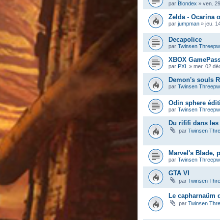
par
Blondex
»
ven. 2
Zelda - Ocarina 
par
jumpman
»
jeu. 1
Decapolice
par
Twinsen Threep
XBOX GamePas
par
PXL
»
mer. 02 dé
Demon's souls 
par
Twinsen Threep
Odin sphere éditi
par
Twinsen Threep
Du rififi dans le
par
Twinsen Thr
Marvel's Blade, 
par
Twinsen Threep
GTA VI
par
Twinsen Thr
Le capharnaüm de
par
Twinsen Thr