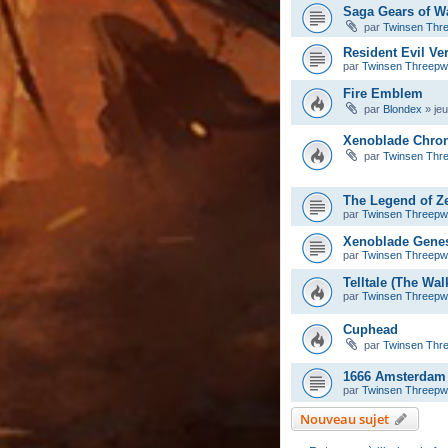
Saga Gears of W
par
Twinsen Thr
Resident Evil Ve
par
Twinsen Threep
Fire Emblem
par
Blondex
»
je
Xenoblade Chron
par
Twinsen Thr
The Legend of Ze
par
Twinsen Threep
Xenoblade Gene
par
Twinsen Threep
Telltale (The Wa
par
Twinsen Threep
Cuphead
par
Twinsen Thr
1666 Amsterdam
par
Twinsen Threep
Nouveau sujet