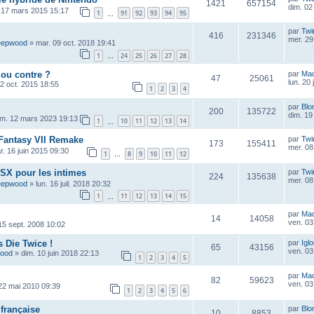
1421
657154
dim. 02
 17 mars 2015 15:17
1
91
92
93
94
95
…
par
Twi
416
231346
mer. 29 
eepwood
»
mar. 09 oct. 2018 19:41
1
24
25
26
27
28
…
 ou contre ?
par
Ma
47
25061
lun. 20 
2 oct. 2015 18:55
1
2
3
4
par
Blo
200
135722
dim. 19 
im. 12 mars 2023 19:13
1
10
11
12
13
14
…
l Fantasy VII Remake
par
Twi
173
155411
mer. 08 
r. 16 juin 2015 09:30
1
8
9
10
11
12
…
SX pour les intimes
par
Twi
224
135638
mer. 08 
eepwood
»
lun. 16 juil. 2018 20:32
1
11
12
13
14
15
…
par
Ma
14
14058
ven. 03 
 15 sept. 2008 10:02
 Die Twice !
par
Igl
65
43156
ven. 03 
wood
»
dim. 10 juin 2018 22:13
1
2
3
4
5
par
Ma
82
59623
ven. 03 
22 mai 2010 09:39
1
2
3
4
5
6
 française
par
Blo
10
8853