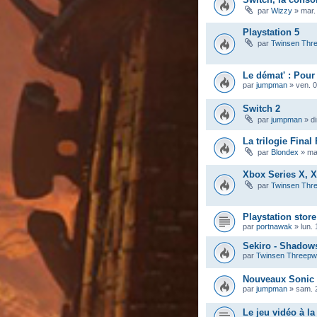
par
Wizzy
»
mar.
Playstation 5
par
Twinsen Thr
Le démat' : Pour
par
jumpman
»
ven. 0
Switch 2
par
jumpman
»
d
La trilogie Fina
par
Blondex
»
ma
Xbox Series X, X
par
Twinsen Thr
Playstation store
par
portnawak
»
lun.
Sekiro - Shadows
par
Twinsen Threep
Nouveaux Sonic
par
jumpman
»
sam. 
Le jeu vidéo à la