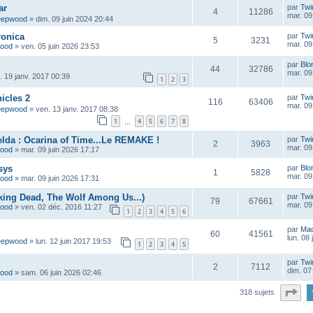
ar
par
Twi
4
11286
mar. 09
eepwood
»
dim. 09 juin 2024 20:44
ronica
par
Twi
5
3231
mar. 09
wood
»
ven. 05 juin 2026 23:53
par
Blo
44
32786
mar. 09
u. 19 janv. 2017 00:39
1
2
3
icles 2
par
Twi
116
63406
mar. 09
eepwood
»
ven. 13 janv. 2017 08:38
1
4
5
6
7
8
…
lda : Ocarina of Time...Le REMAKE !
par
Twi
2
3963
mar. 09
wood
»
mar. 09 juin 2026 17:17
sys
par
Blo
1
5828
mar. 09
wood
»
mar. 09 juin 2026 17:31
lking Dead, The Wolf Among Us...)
par
Twi
79
67661
mar. 09
wood
»
ven. 02 déc. 2016 11:27
1
2
3
4
5
6
par
Ma
60
41561
lun. 08
eepwood
»
lun. 12 juin 2017 19:53
1
2
3
4
5
par
Twi
2
7112
dim. 07
wood
»
sam. 06 juin 2026 02:46
Pa
318 sujets