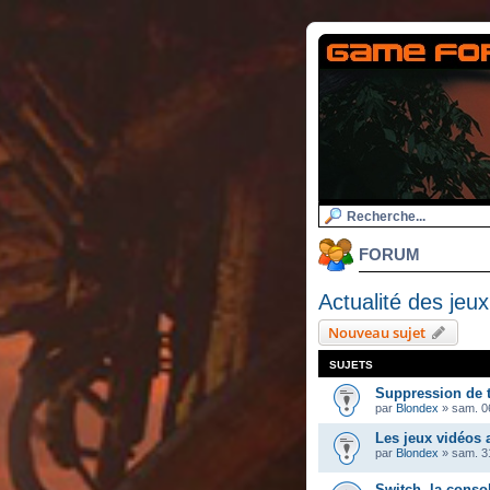
FORUM
Actualité des jeux
Nouveau sujet
SUJETS
Suppression de 
par
Blondex
»
sam. 06
Les jeux vidéos
par
Blondex
»
sam. 3
Switch, la conso