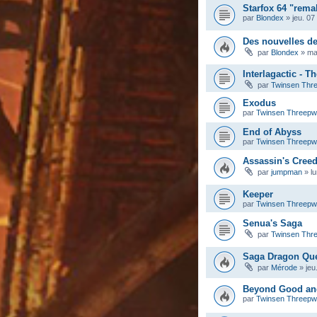
Starfox 64 "rema
par
Blondex
»
jeu. 07
Des nouvelles d
par
Blondex
»
ma
Interlagactic - T
par
Twinsen Thr
Exodus
par
Twinsen Threep
End of Abyss
par
Twinsen Threep
Assassin's Cree
par
jumpman
»
l
Keeper
par
Twinsen Threep
Senua's Saga
par
Twinsen Thr
Saga Dragon Qu
par
Mérode
»
jeu
Beyond Good and 
par
Twinsen Threep