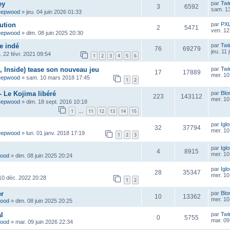
ey
par
Twi
3
6592
sam. 13
eepwood
»
jeu. 04 juin 2026 01:33
ution
par
PX
2
5471
ven. 12
eepwood
»
dim. 08 juin 2025 20:30
e indé
par
Twi
76
69279
jeu. 11
n. 22 févr. 2021 09:54
1
2
3
4
5
6
 Inside) tease son nouveau jeu
par
Twi
17
17889
mer. 10
eepwood
»
sam. 10 mars 2018 17:45
1
2
- Le Kojima libéré
par
Blo
223
143112
mer. 10
eepwood
»
dim. 18 sept. 2016 10:18
1
11
12
13
14
15
…
par
Igl
32
37794
mer. 10
eepwood
»
lun. 01 janv. 2018 17:19
1
2
3
par
Igl
4
8915
mer. 10
wood
»
dim. 08 juin 2025 20:24
par
Igl
28
35347
mer. 10
10 déc. 2022 20:28
1
2
er
par
Blo
10
13362
mer. 10
wood
»
dim. 08 juin 2025 20:25
l
par
Twi
0
5755
mar. 09
wood
»
mar. 09 juin 2026 22:34