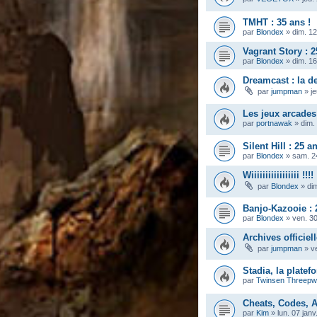
TMHT : 35 ans !
par
Blondex
»
dim. 1
Vagrant Story : 2
par
Blondex
»
dim. 16
Dreamcast : la d
par
jumpman
»
j
Les jeux arcades
par
portnawak
»
dim.
Silent Hill : 25 an
par
Blondex
»
sam. 24
Wiiiiiiiiiiiiiiiii !!!!
par
Blondex
»
di
Banjo-Kazooie : 
par
Blondex
»
ven. 30
Archives officiell
par
jumpman
»
v
Stadia, la plate
par
Twinsen Threep
Cheats, Codes, A
par
Kim
»
lun. 07 jan