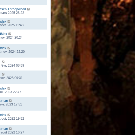
nsen Threepwood
 mars 2025 23:22
ndex
 févr. 2025 11:48
dMax
 nov. 2024 20:24
ndex
 nov. 2024 22:20
L
 févr. 2024 08:59
L
 nov. 2023 09:31
ndex
juil. 2023 22:47
mpman
 avr. 2023 17:51
ndex
 oct. 2022 19:52
mpman
 août 2022 16:27