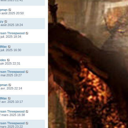
mpman
 août 2025 20:50
zy
 août 2025 18:24
nsen Threepwood
juil. 2025 18:34
dMax
juil. 2025 16:30
ndex
 juin 2025 22:31
nsen Threepwood
 mai 2025 19:27
mpman
 avr. 2025 22:14
dMax
 avr. 2025 10:17
nsen Threepwood
2 mars 2025 16:38
nsen Threepwood
 mars 2025 23:22