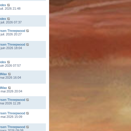
ndex
juil. 2026 21:48
ndex
juil. 2026 07:37
nsen Threepwood
juil. 2026 20:27
nsen Threepwood
 juin 2026 18:04
ndex
 juin 2026 07:57
dMax
 mai 2026 16:04
dMax
 mai 2026 20:04
nsen Threepwood
 mai 2026 11:28
nsen Threepwood
 mai 2026 15:09
nsen Threepwood
 mars 2026 09:08