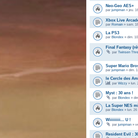
Neo-Geo AES+
par
jumpman
»
jeu. 1
Xbox Live Arcad
par
Romain
»
sam. 18
La PS3
par
Blondex
»
dim. 10
Final Fantasy (ré
par
Twinsen Thr
Super Mario Bro
par
jumpman
»
dim. 1
le Cercle des Am
par
Wizzy
»
lun.
Myst : 30 ans !
par
Blondex
»
di
La Super NES min
par
Blondex
»
lun. 26
Wiiiiiiiii... U !
par
jumpman
»
v
Resident Evil : 3