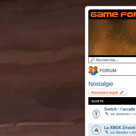
FORUM
Nostalgie
Nouveau sujet
SUJETS
Switch : l'arcade
par
jumpman
»
s
La XBOX Zrisixti 
par
Blondex
»
di