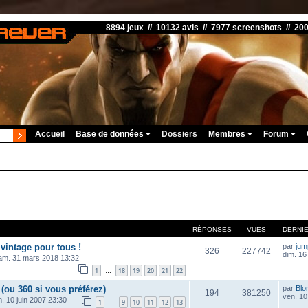
8894 jeux // 10132 avis // 7977 screenshots // 20
Accueil
Base de données
Dossiers
Membres
Forum
RÉPONSES
VUES
DERNI
 vintage pour tous !
par
ju
326
227742
dim. 16
am. 31 mars 2018 13:32
1
18
19
20
21
22
…
(ou 360 si vous préférez)
par
Blo
194
381250
ven. 10 
m. 10 juin 2007 23:30
1
9
10
11
12
13
…