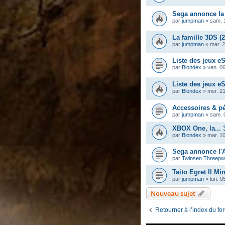
Sega annonce la
par
jumpman
»
sam. 
La famille 3DS 
par
jumpman
»
mar. 
Liste des jeux 
par
Blondex
»
ven. 06
Liste des jeux e
par
Blondex
»
mer. 2
Accessoires & pér
par
jumpman
»
sam. 
XBOX One, la...
par
Blondex
»
mar. 10
Sega annonce l'A
par
Twinsen Threep
Taito Egret II Min
par
jumpman
»
lun. 0
Nouveau sujet
Retourner à l’index du fo