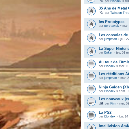
par
Blondex
»
di
35 Ans de Metal 
par
Twinsen Thr
les Prototypes
par
portnawak
»
mar.
Les consoles de l
par
jumpman
»
jeu. 2
La Super Ninten
par
Enker
»
jeu. 01 m
Au tour de l'Ami
par
Blondex
»
mar. 1
Les rééditions A
par
jumpman
»
mar. 
Ninja Gaiden (Xbo
par
Blondex
»
sam. 0
Les nouveaux jeu
par
Kim
»
mer. 09
La PS2
par
Blondex
»
lun. 14
Intellivision Am