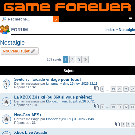
☰
FORUM
Index
>
Nostalgie
Nostalgie
Nouveau sujet
1
2
3
Suivante
139 sujets
Sujets
Switch : l'arcade vintage pour tous !
Dernier message par
jumpman
«
dim. 16 nov. 2025 22:11
Réponses :
326
1
19
20
21
22
…
La XBOX Zrisixti (ou 360 si vous préférez)
Dernier message par
Blondex
«
ven. 10 juil. 2026 00:31
Réponses :
194
1
10
11
12
13
…
Neo-Geo AES+
Dernier message par
Blondex
«
jeu. 09 juil. 2026 21:48
Réponses :
31
1
2
3
Xbox Live Arcade