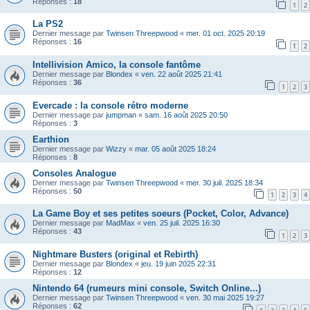
Réponses :
18
1
2
La PS2
Dernier message par
Twinsen Threepwood
«
mer. 01 oct. 2025 20:19
Réponses :
16
1
2
Intellivision Amico, la console fantôme
Dernier message par
Blondex
«
ven. 22 août 2025 21:41
Réponses :
36
1
2
3
Evercade : la console rétro moderne
Dernier message par
jumpman
«
sam. 16 août 2025 20:50
Réponses :
3
Earthion
Dernier message par
Wizzy
«
mar. 05 août 2025 18:24
Réponses :
8
Consoles Analogue
Dernier message par
Twinsen Threepwood
«
mer. 30 juil. 2025 18:34
Réponses :
50
1
2
3
4
La Game Boy et ses petites soeurs (Pocket, Color, Advance)
Dernier message par
MadMax
«
ven. 25 juil. 2025 16:30
Réponses :
43
1
2
3
Nightmare Busters (original et Rebirth)
Dernier message par
Blondex
«
jeu. 19 juin 2025 22:31
Réponses :
12
Nintendo 64 (rumeurs mini console, Switch Online...)
Dernier message par
Twinsen Threepwood
«
ven. 30 mai 2025 19:27
Réponses :
62