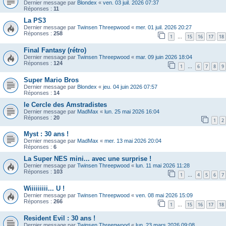
Dernier message par
Blondex
«
ven. 03 juil. 2026 07:37
Réponses :
11
La PS3
Dernier message par
Twinsen Threepwood
«
mer. 01 juil. 2026 20:27
Réponses :
258
1
15
16
17
18
…
Final Fantasy (rétro)
Dernier message par
Twinsen Threepwood
«
mar. 09 juin 2026 18:04
Réponses :
124
1
6
7
8
9
…
Super Mario Bros
Dernier message par
Blondex
«
jeu. 04 juin 2026 07:57
Réponses :
14
le Cercle des Amstradistes
Dernier message par
MadMax
«
lun. 25 mai 2026 16:04
Réponses :
20
1
2
Myst : 30 ans !
Dernier message par
MadMax
«
mer. 13 mai 2026 20:04
Réponses :
6
La Super NES mini... avec une surprise !
Dernier message par
Twinsen Threepwood
«
lun. 11 mai 2026 11:28
Réponses :
103
1
4
5
6
7
…
Wiiiiiiiii... U !
Dernier message par
Twinsen Threepwood
«
ven. 08 mai 2026 15:09
Réponses :
266
1
15
16
17
18
…
Resident Evil : 30 ans !
Dernier message par
Twinsen Threepwood
«
lun. 23 mars 2026 09:08