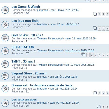
1
2
3
4
5
Les Game & Watch
Dernier message par
jumpman
«
mer. 30 avr. 2025 22:14
Réponses :
42
1
2
3
Les jeux non finis
Dernier message par
MadMax
«
sam. 12 avr. 2025 10:17
Réponses :
37
1
2
3
God of War : 20 ans !
Dernier message par
Twinsen Threepwood
«
sam. 22 mars 2025 16:38
Réponses :
1
SEGA SATURN
Dernier message par
Twinsen Threepwood
«
lun. 10 mars 2025 23:22
Réponses :
87
1
2
3
4
5
6
TMHT : 35 ans !
Dernier message par
Twinsen Threepwood
«
lun. 10 mars 2025 23:22
Réponses :
7
Vagrant Story : 25 ans !
Dernier message par
Blondex
«
dim. 23 févr. 2025 11:48
Réponses :
2
Dreamcast : la dernière console de Sega
Dernier message par
MadMax
«
lun. 25 nov. 2024 20:24
Réponses :
31
1
2
3
Les jeux arcades
Dernier message par
Blondex
«
sam. 02 nov. 2024 22:20
Réponses :
25
1
2