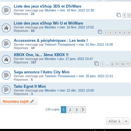
Liste des jeux eShop 3DS et DSiWare
Dernier message par
Blondex
«
mer. 16 févr. 2022 22:38
Réponses :
22
1
2
Liste des jeux eShop Wii U et WiiWare
Dernier message par
Blondex
«
mer. 16 févr. 2022 13:52
Réponses :
83
1
2
3
4
5
6
Accessoires & périphériques : Les tests !
Dernier message par
Twinsen Threepwood
«
mar. 01 févr. 2022 14:08
Réponses :
10
XBOX One, la... 3ème XBOX !!
Dernier message par
Blondex
«
jeu. 27 janv. 2022 23:47
Réponses :
157
1
8
9
10
11
…
Sega annonce l'Astro City Mini
Dernier message par
Twinsen Threepwood
«
mer. 26 janv. 2022 21:51
Réponses :
5
Taito Egret II Mini
Dernier message par
Blondex
«
mer. 22 déc. 2021 10:00
Réponses :
3
Nouveau sujet
1
2
3
Suivante
139 sujets
Aller à