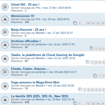
Silent Hill : 25 ans !
Dernier message par
PXL
«
mar. 27 févr. 2024 08:59
Réponses :
3
Wiiiiiiiiiiiiiiiii !!!!
Dernier message par
PXL
«
lun. 20 nov. 2023 09:31
Réponses :
341
1
20
21
22
23
…
Banjo-Kazooie : 25 ans !
Dernier message par
Blondex
«
lun. 17 juil. 2023 22:47
Réponses :
6
Archives officielles !
Dernier message par
jumpman
«
lun. 10 avr. 2023 17:51
Réponses :
35
1
2
3
Stadia, la plateforme de Cloud Gaming de Google!
Dernier message par
Blondex
«
sam. 01 oct. 2022 19:52
Réponses :
55
1
2
3
4
Cheats, Codes, Astuces....
Dernier message par
jumpman
«
mar. 09 août 2022 16:27
Réponses :
17
1
2
Sega annonce la Mega-Drive Mini
Dernier message par
Blondex
«
ven. 03 juin 2022 20:58
Réponses :
79
1
2
3
4
5
6
La famille 3DS (2DS, 3DS XL, New 3DS)
Dernier message par
Blondex
«
lun. 28 févr. 2022 22:18
Réponses :
518
1
32
33
34
35
…