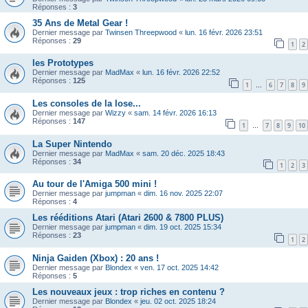
Réponses :
3
35 Ans de Metal Gear !
Dernier message par
Twinsen Threepwood
«
lun. 16 févr. 2026 23:51
Réponses :
29
1
2
les Prototypes
Dernier message par
MadMax
«
lun. 16 févr. 2026 22:52
Réponses :
125
1
6
7
8
9
…
Les consoles de la lose...
Dernier message par
Wizzy
«
sam. 14 févr. 2026 16:13
Réponses :
147
1
7
8
9
10
…
La Super Nintendo
Dernier message par
MadMax
«
sam. 20 déc. 2025 18:43
Réponses :
34
1
2
3
Au tour de l'Amiga 500 mini !
Dernier message par
jumpman
«
dim. 16 nov. 2025 22:07
Réponses :
4
Les rééditions Atari (Atari 2600 & 7800 PLUS)
Dernier message par
jumpman
«
dim. 19 oct. 2025 15:34
Réponses :
23
1
2
Ninja Gaiden (Xbox) : 20 ans !
Dernier message par
Blondex
«
ven. 17 oct. 2025 14:42
Réponses :
5
Les nouveaux jeux : trop riches en contenu ?
Dernier message par
Blondex
«
jeu. 02 oct. 2025 18:24