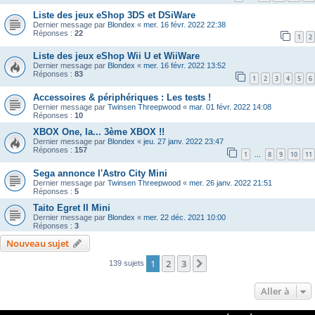
Liste des jeux eShop 3DS et DSiWare
Dernier message par
Blondex
«
mer. 16 févr. 2022 22:38
Réponses :
22
1
2
Liste des jeux eShop Wii U et WiiWare
Dernier message par
Blondex
«
mer. 16 févr. 2022 13:52
Réponses :
83
1
2
3
4
5
6
Accessoires & périphériques : Les tests !
Dernier message par
Twinsen Threepwood
«
mar. 01 févr. 2022 14:08
Réponses :
10
XBOX One, la... 3ème XBOX !!
Dernier message par
Blondex
«
jeu. 27 janv. 2022 23:47
Réponses :
157
1
8
9
10
11
…
Sega annonce l'Astro City Mini
Dernier message par
Twinsen Threepwood
«
mer. 26 janv. 2022 21:51
Réponses :
5
Taito Egret II Mini
Dernier message par
Blondex
«
mer. 22 déc. 2021 10:00
Réponses :
3
Nouveau sujet
1
2
3
Suivante
139 sujets
Aller à