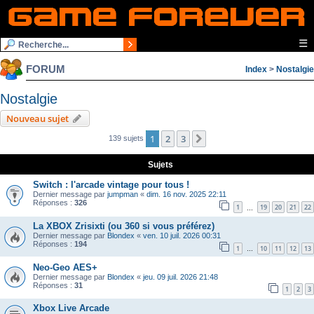
☰
FORUM
Index
>
Nostalgie
Nostalgie
Nouveau sujet
1
2
3
Suivante
139 sujets
Sujets
Switch : l'arcade vintage pour tous !
Dernier message par
jumpman
«
dim. 16 nov. 2025 22:11
Réponses :
326
1
19
20
21
22
…
La XBOX Zrisixti (ou 360 si vous préférez)
Dernier message par
Blondex
«
ven. 10 juil. 2026 00:31
Réponses :
194
1
10
11
12
13
…
Neo-Geo AES+
Dernier message par
Blondex
«
jeu. 09 juil. 2026 21:48
Réponses :
31
1
2
3
Xbox Live Arcade