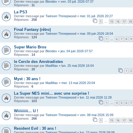
Dernier message par
Blondex
«
ven. 03 juil. 2026 07:37
Réponses :
11
La PS3
Dernier message par
Twinsen Threepwood
«
mer. 01 juil. 2026 20:27
Réponses :
258
1
15
16
17
18
…
Final Fantasy (rétro)
Dernier message par
Twinsen Threepwood
«
mar. 09 juin 2026 18:04
Réponses :
124
1
6
7
8
9
…
Super Mario Bros
Dernier message par
Blondex
«
jeu. 04 juin 2026 07:57
Réponses :
14
le Cercle des Amstradistes
Dernier message par
MadMax
«
lun. 25 mai 2026 16:04
Réponses :
20
1
2
Myst : 30 ans !
Dernier message par
MadMax
«
mer. 13 mai 2026 20:04
Réponses :
6
La Super NES mini... avec une surprise !
Dernier message par
Twinsen Threepwood
«
lun. 11 mai 2026 11:28
Réponses :
103
1
4
5
6
7
…
Wiiiiiiiii... U !
Dernier message par
Twinsen Threepwood
«
ven. 08 mai 2026 15:09
Réponses :
266
1
15
16
17
18
…
Resident Evil : 30 ans !
Dernier message par
Twinsen Threepwood
«
lun. 23 mars 2026 09:08