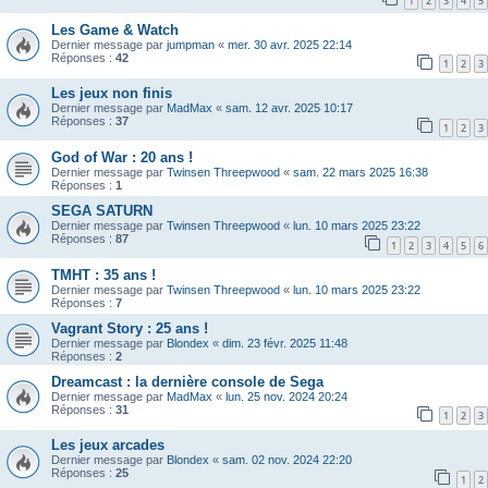
1
2
3
4
5
Les Game & Watch
Dernier message par
jumpman
«
mer. 30 avr. 2025 22:14
Réponses :
42
1
2
3
Les jeux non finis
Dernier message par
MadMax
«
sam. 12 avr. 2025 10:17
Réponses :
37
1
2
3
God of War : 20 ans !
Dernier message par
Twinsen Threepwood
«
sam. 22 mars 2025 16:38
Réponses :
1
SEGA SATURN
Dernier message par
Twinsen Threepwood
«
lun. 10 mars 2025 23:22
Réponses :
87
1
2
3
4
5
6
TMHT : 35 ans !
Dernier message par
Twinsen Threepwood
«
lun. 10 mars 2025 23:22
Réponses :
7
Vagrant Story : 25 ans !
Dernier message par
Blondex
«
dim. 23 févr. 2025 11:48
Réponses :
2
Dreamcast : la dernière console de Sega
Dernier message par
MadMax
«
lun. 25 nov. 2024 20:24
Réponses :
31
1
2
3
Les jeux arcades
Dernier message par
Blondex
«
sam. 02 nov. 2024 22:20
Réponses :
25
1
2