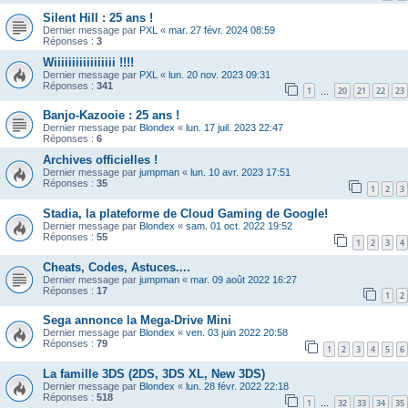
Silent Hill : 25 ans !
Dernier message par
PXL
«
mar. 27 févr. 2024 08:59
Réponses :
3
Wiiiiiiiiiiiiiiiii !!!!
Dernier message par
PXL
«
lun. 20 nov. 2023 09:31
Réponses :
341
1
20
21
22
23
…
Banjo-Kazooie : 25 ans !
Dernier message par
Blondex
«
lun. 17 juil. 2023 22:47
Réponses :
6
Archives officielles !
Dernier message par
jumpman
«
lun. 10 avr. 2023 17:51
Réponses :
35
1
2
3
Stadia, la plateforme de Cloud Gaming de Google!
Dernier message par
Blondex
«
sam. 01 oct. 2022 19:52
Réponses :
55
1
2
3
4
Cheats, Codes, Astuces....
Dernier message par
jumpman
«
mar. 09 août 2022 16:27
Réponses :
17
1
2
Sega annonce la Mega-Drive Mini
Dernier message par
Blondex
«
ven. 03 juin 2022 20:58
Réponses :
79
1
2
3
4
5
6
La famille 3DS (2DS, 3DS XL, New 3DS)
Dernier message par
Blondex
«
lun. 28 févr. 2022 22:18
Réponses :
518
1
32
33
34
35
…