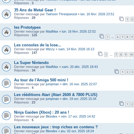
Réponses :
3
35 Ans de Metal Gear !
Dernier message par
Twinsen Threepwood
«
lun. 16 févr. 2026 23:51
Réponses :
29
1
2
les Prototypes
Dernier message par
MadMax
«
lun. 16 févr. 2026 22:52
Réponses :
125
1
6
7
8
9
…
Les consoles de la lose...
Dernier message par
Wizzy
«
sam. 14 févr. 2026 16:13
Réponses :
147
1
7
8
9
10
…
La Super Nintendo
Dernier message par
MadMax
«
sam. 20 déc. 2025 18:43
Réponses :
34
1
2
3
Au tour de l'Amiga 500 mini !
Dernier message par
jumpman
«
dim. 16 nov. 2025 22:07
Réponses :
4
Les rééditions Atari (Atari 2600 & 7800 PLUS)
Dernier message par
jumpman
«
dim. 19 oct. 2025 15:34
Réponses :
23
1
2
Ninja Gaiden (Xbox) : 20 ans !
Dernier message par
Blondex
«
ven. 17 oct. 2025 14:42
Réponses :
5
Les nouveaux jeux : trop riches en contenu ?
Dernier message par
Blondex
«
jeu. 02 oct. 2025 18:24