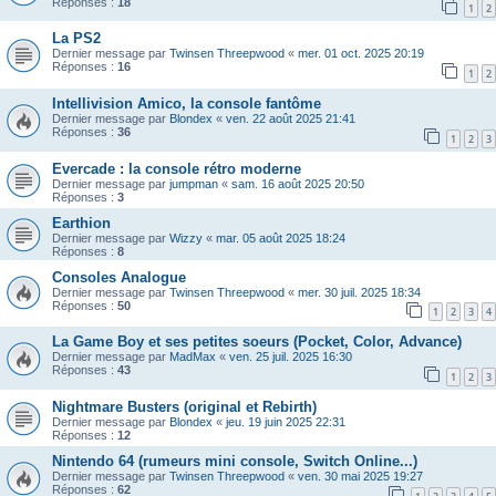
Réponses :
18
1
2
La PS2
Dernier message par
Twinsen Threepwood
«
mer. 01 oct. 2025 20:19
Réponses :
16
1
2
Intellivision Amico, la console fantôme
Dernier message par
Blondex
«
ven. 22 août 2025 21:41
Réponses :
36
1
2
3
Evercade : la console rétro moderne
Dernier message par
jumpman
«
sam. 16 août 2025 20:50
Réponses :
3
Earthion
Dernier message par
Wizzy
«
mar. 05 août 2025 18:24
Réponses :
8
Consoles Analogue
Dernier message par
Twinsen Threepwood
«
mer. 30 juil. 2025 18:34
Réponses :
50
1
2
3
4
La Game Boy et ses petites soeurs (Pocket, Color, Advance)
Dernier message par
MadMax
«
ven. 25 juil. 2025 16:30
Réponses :
43
1
2
3
Nightmare Busters (original et Rebirth)
Dernier message par
Blondex
«
jeu. 19 juin 2025 22:31
Réponses :
12
Nintendo 64 (rumeurs mini console, Switch Online...)
Dernier message par
Twinsen Threepwood
«
ven. 30 mai 2025 19:27
Réponses :
62