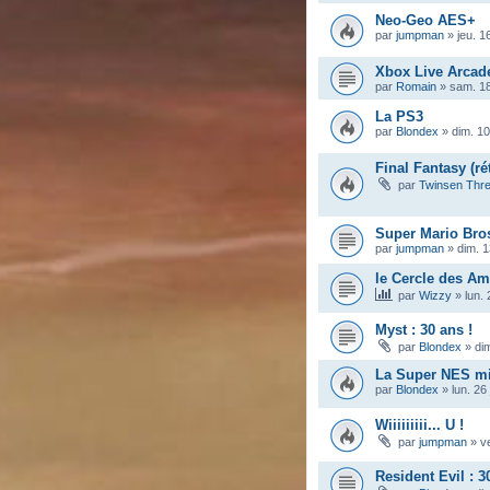
Neo-Geo AES+
par
jumpman
»
jeu. 1
Xbox Live Arcad
par
Romain
»
sam. 18
La PS3
par
Blondex
»
dim. 10
Final Fantasy (ré
par
Twinsen Thr
Super Mario Bro
par
jumpman
»
dim. 1
le Cercle des Am
par
Wizzy
»
lun.
Myst : 30 ans !
par
Blondex
»
di
La Super NES min
par
Blondex
»
lun. 26
Wiiiiiiiii... U !
par
jumpman
»
v
Resident Evil : 3