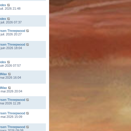
ndex
juil. 2026 21:48
ndex
juil. 2026 07:37
nsen Threepwood
juil. 2026 20:27
nsen Threepwood
 juin 2026 18:04
ndex
 juin 2026 07:57
dMax
 mai 2026 16:04
dMax
 mai 2026 20:04
nsen Threepwood
 mai 2026 11:28
nsen Threepwood
 mai 2026 15:09
nsen Threepwood
 mars 2026 09:08