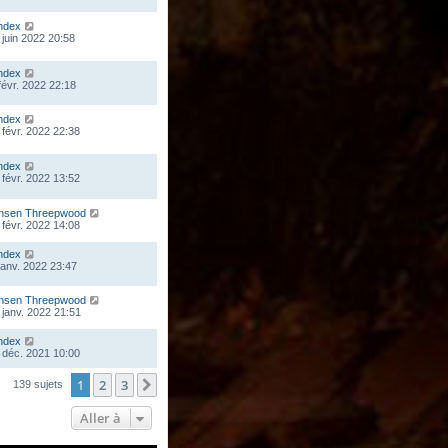
ndex
 juin 2022 20:58
ndex
 févr. 2022 22:18
ndex
 févr. 2022 22:38
ndex
 févr. 2022 13:52
nsen Threepwood
 févr. 2022 14:08
ndex
 janv. 2022 23:47
nsen Threepwood
 janv. 2022 21:51
ndex
 déc. 2021 10:00
1
2
3
Suivante
139 sujets
Aller à