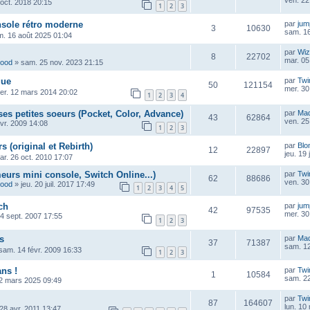
 oct. 2018 20:15
1
2
3
nsole rétro moderne
par
ju
3
10630
sam. 16
. 16 août 2025 01:04
par
Wiz
8
22702
mar. 05
wood
»
sam. 25 nov. 2023 21:15
gue
par
Twi
50
121154
mer. 30 
er. 12 mars 2014 20:02
1
2
3
4
es petites soeurs (Pocket, Color, Advance)
par
Ma
43
62864
ven. 25 
vr. 2009 14:08
1
2
3
 (original et Rebirth)
par
Blo
12
22897
jeu. 19
ar. 26 oct. 2010 17:07
eurs mini console, Switch Online...)
par
Twi
62
88686
ven. 30
wood
»
jeu. 20 juil. 2017 17:49
1
2
3
4
5
ch
par
ju
42
97535
mer. 30
4 sept. 2007 17:55
1
2
3
s
par
Ma
37
71387
sam. 12
sam. 14 févr. 2009 16:33
1
2
3
ans !
par
Twi
1
10584
sam. 2
2 mars 2025 09:49
par
Twi
87
164607
lun. 10
 28 avr. 2011 13:47