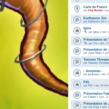
Carte de France
par
City Hunter
»
je
Earthworm Jim
par
Eathworm Jim
»
d
Iglou
par
Iglou
»
mar. 0
Présentation de 
par
Trx
»
dim. 17
Présentation de
par
Juste Mako
»
sam
Twinsen Threep
par
Twinsen Threep
- Jumpman -
par
jumpman
»
dim. 0
PXL
par
PXL
»
jeu. 02 fév
Présentation Fab
par
Fabian
»
sam. 12 
Présentation de 
par
Joy Kreg
»
sam. 