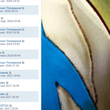
 avr. 2019 13:31
nsen Threepwood
 avr. 2019 20:14
 sept. 2018 03:36
nsen Threepwood
 sept. 2018 10:36
nsen Threepwood
 mars 2018 23:02
ou
 mars 2018 00:44
nsen Threepwood
 janv. 2018 17:20
tnawak
 nov. 2017 19:54
ndex
 juin 2017 16:40
ndex
 mai 2017 18:20
GETOX
 avr. 2017 23:04