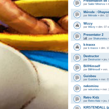
Présentation de 
par
Sailor Minerva
»
m
Mérode : Ohayoo
par
Mérode
»
dim. 12
Wizzy
par
Wizzy
»
dim. 07 
Presentator 2
par
Shakunetsu
k-traxxx
par
k-traxxx
»
dim. 1
Destructor
par
Destructor
»
jeu.
BillHimself
par
BillHimself
»
ven. 
Guisbeu
par
Guisbeu
»
mer. 0
nekomiou
par
nekomiou
»
mer. 
Retro Kidz
par
Retro Kidz
»
jeu.
KIRSTENDALL (pr