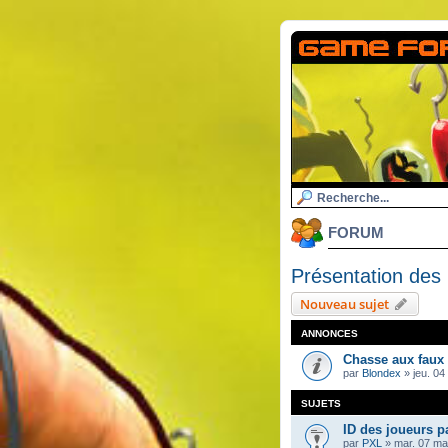
FORUM
Présentation de
Nouveau sujet
ANNONCES
Chasse aux faux
par
Blondex
»
jeu. 04
SUJETS
ID des joueurs p
par
PXL
»
mar. 07 ma