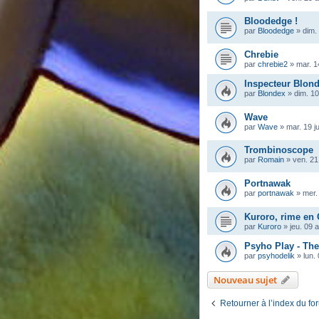
Bloodedge !
par
Bloodedge
»
dim.
Chrebie
par
chrebie2
»
mar. 1
Inspecteur Blon
par
Blondex
»
dim. 10
Wave
par
Wave
»
mar. 19 j
Trombinoscope
par
Romain
»
ven. 21
Portnawak
par
portnawak
»
mer.
Kuroro, rime en
par
Kuroro
»
jeu. 09 
Psyho Play - Th
par
psyhodelik
»
lun.
Nouveau sujet
Retourner à l’index du fo