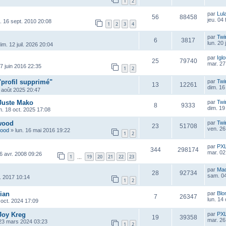
1
2
par
Lul
56
88458
jeu. 04
u. 16 sept. 2010 20:08
1
2
3
4
par
Twi
6
3817
lun. 20 
im. 12 juil. 2026 20:04
par
Igl
25
79740
mar. 27
7 juin 2016 22:35
1
2
"profil supprimé"
par
Twi
13
12261
dim. 16
 août 2025 20:47
 Juste Mako
par
Twi
8
9333
dim. 19
. 18 oct. 2025 17:08
wood
par
Twi
23
51708
ven. 26
wood
»
lun. 16 mai 2016 19:22
1
2
par
PX
344
298174
mar. 02
6 avr. 2008 09:26
1
19
20
21
22
23
…
par
Ma
28
92734
sam. 04
r. 2017 10:14
1
2
ian
par
Blo
7
26347
lun. 14
oct. 2024 17:09
Joy Kreg
par
PX
19
39358
mar. 26
23 mars 2024 03:23
1
2