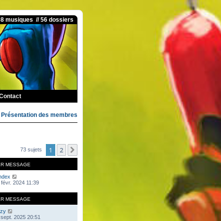
08 musiques // 56 dossiers
Contact
>
Présentation des membres
1
2
Suivante
73 sujets
ER MESSAGE
ndex
 févr. 2024 11:39
ER MESSAGE
zy
 sept. 2025 20:51