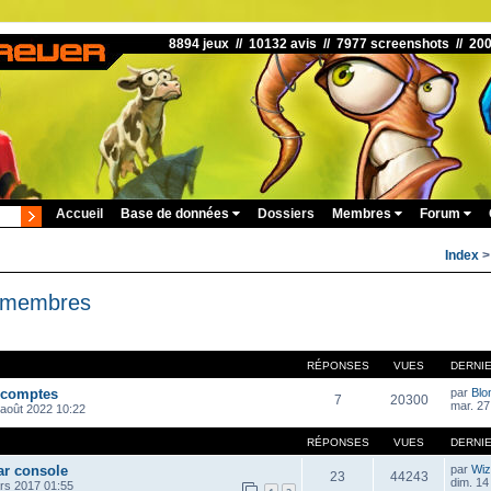
8894 jeux // 10132 avis // 7977 screenshots // 20
Accueil
Base de données
Dossiers
Membres
Forum
Index
s membres
RÉPONSES
VUES
DERNI
 comptes
par
Blo
7
20300
mar. 27
 août 2022 10:22
RÉPONSES
VUES
DERNI
ar console
par
Wiz
23
44243
dim. 14
rs 2017 01:55