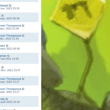
Spiegel
 nov. 2023 23:24
L
 sept. 2023 09:36
nsen Threepwood
 janv. 2023 22:49
nsen Threepwood
 déc. 2022 21:43
ndex
 mars 2022 00:36
mpman
 mai 2021 14:26
L
 févr. 2021 23:47
nsen Threepwood
 sept. 2020 13:27
nsen Threepwood
 sept. 2020 13:27
rode
 août 2020 16:34