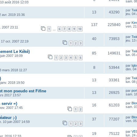
sam. 06
 10 août 2016 12:03
par
Twi
13
43290
jeu. 04
2 avr. 2019 15:36
par
Kim
137
225840
ven. 21
. 2007 23:11
1
6
7
8
9
10
…
i
par
Twi
40
73953
jeu. 13
 17 oct. 2007 22:19
1
2
3
ement Le Kéké)
par
Twi
85
149631
lun. 05
 juin 2007 18:09
1
2
3
4
5
6
par
Igl
8
53944
dim. 04
3 mars 2018 11:27
)
par
Twi
13
33361
lun. 08
 janv. 2018 19:50
 et mon pseudo est Fifine
par
por
13
26925
sam. 18
ars 2017 13:57
 servir =)
par
Blo
16
61203
sam. 03
nov. 2007 17:45
1
2
éateur ;-)
par
Blo
37
77207
ven. 05
m. 10 juin 2007 14:59
1
2
3
par
VE
19
75122
lun. 24
vr. 2016 17:33