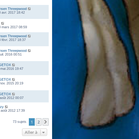
nsen Threepwood
 avr. 2017 18:42
8 mars 2017 08:59
nsen Threepwood
 févr. 2017 18:37
nsen Threepwood
juil. 2016 00:51
GETOX
 mai 2016 19:47
GETOX
 nov. 2015 20:19
GETOX
 août 2012 00:07
zy
 août 2012 17:39
1
2
Suivante
73 sujets
Aller à