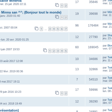
Sailor Minerva
par
Sai
17
35846
mer. 12
er. 15 juil. 2020 22:11
1
2
 Minna san ^^; (Bonjour tout le monde)
par
Mé
19
39698
mar. 11
 janv. 2020 01:40
1
2
par
Wiz
96
176484
mar. 21 
oct. 2007 00:04
1
3
4
5
6
7
…
par
Sha
12
27790
jeu. 23
»
lun. 20 avr. 2020 01:25
par
Blo
60
169045
ven. 07
0 juin 2007 19:53
1
2
3
4
5
par
Twi
10
34686
jeu. 11
 03 août 2017 12:08
par
Twi
13
32866
mer. 10
22 févr. 2019 00:36
par
Twi
7
54510
mar. 09
3 mai 2017 19:11
par
Twi
17
59996
lun. 08
29 juin 2016 10:23
1
2
par
Twi
12
39290
dim. 07
 04 oct. 2018 19:49
ésentation)
par
Twi
8
24891