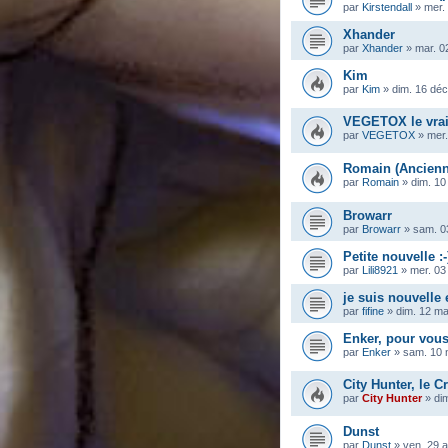
par
Kirstendall
»
mer.
Xhander
par
Xhander
»
mar. 0
Kim
par
Kim
»
dim. 16 déc
VEGETOX le vra
par
VEGETOX
»
mer.
Romain (Ancienn
par
Romain
»
dim. 10
Browarr
par
Browarr
»
sam. 0
Petite nouvelle :-
par
Lili8921
»
mer. 03
je suis nouvelle
par
fifine
»
dim. 12 m
Enker, pour vous
par
Enker
»
sam. 10 
City Hunter, le Cr
par
City Hunter
»
di
Dunst
par
Dunst
»
ven. 29 a