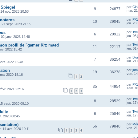
 Spiegel
par
Cid
9
24877
mar. 21
 14 nov. 2023 20:53
motaros
par
PX
10
29045
jeu. 28
. 27 sept. 2023 21:55
ous
par
Twi
6
20912
jeu. 05
. 02 janv. 2023 14:48
 mon profil de "gamer Krz maed
par
Twi
11
22117
jeu. 01
ov. 2022 15:42
par
Blo
7
36254
lun. 21
mars 2022 16:48
tation
par
ju
19
36278
ven. 14
 mai 2020 18:16
1
2
par
PX
35
44954
sam. 06
 févr. 2021 22:16
1
2
3
par
Twi
8
28529
jeu. 17
15 sept. 2020 09:10
Julie
par
Twi
6
25846
jeu. 17
pt. 2020 08:45
sentation)
par
Mé
56
79840
ven. 21
. 14 avr. 2020 10:11
1
2
3
4