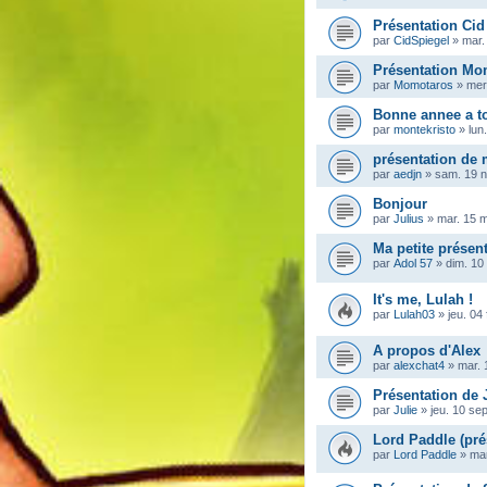
Présentation Cid
par
CidSpiegel
»
mar.
Présentation Mo
par
Momotaros
»
mer
Bonne annee a t
par
montekristo
»
lun
présentation de
par
aedjn
»
sam. 19 n
Bonjour
par
Julius
»
mar. 15 
Ma petite présen
par
Adol 57
»
dim. 10
It's me, Lulah !
par
Lulah03
»
jeu. 04
A propos d'Alex
par
alexchat4
»
mar. 
Présentation de 
par
Julie
»
jeu. 10 se
Lord Paddle (pré
par
Lord Paddle
»
mar