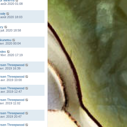
lor Minerva
 août 2020 01:08
rode
 août 2020 18:03
zy
juil. 2020 18:58
kunetsu
 avr. 2020 00:04
ndex
 févr. 2020 17:19
nsen Threepwood
 avr. 2019 16:39
nsen Threepwood
 avr. 2019 10:00
nsen Threepwood
 avr. 2019 12:47
nsen Threepwood
 avr. 2019 11:02
nsen Threepwood
 avr. 2019 20:47
nsen Threepwood