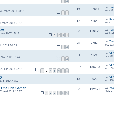
1
2
par
Twi
16
47687
sam. 08
 30 mars 2014 08:54
1
2
par
Kim
12
61644
sam. 1
4 mars 2017 21:04
dex
par
Twi
56
119895
sam. 18
 juin 2007 15:17
1
2
3
4
par
Twi
28
97096
jeu. 21 
uin 2012 20:03
1
2
par
VE
24
61260
dim. 01
 nov. 2008 18:44
1
2
par
VE
107
186703
lun. 09
 20 juin 2007 22:54
1
4
5
6
7
8
…
 O
par
VE
13
29230
lun. 13
août 2012 23:57
e One Life Gamer
par
Wiz
86
132691
mar. 07
 02 mai 2011 15:27
1
2
3
4
5
6
rum