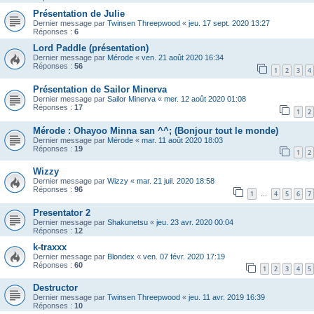
Présentation de Julie
Dernier message par
Twinsen Threepwood
«
jeu. 17 sept. 2020 13:27
Réponses :
6
Lord Paddle (présentation)
Dernier message par
Mérode
«
ven. 21 août 2020 16:34
Réponses :
56
1
2
3
4
Présentation de Sailor Minerva
Dernier message par
Sailor Minerva
«
mer. 12 août 2020 01:08
Réponses :
17
1
2
Mérode : Ohayoo Minna san ^^; (Bonjour tout le monde)
Dernier message par
Mérode
«
mar. 11 août 2020 18:03
Réponses :
19
1
2
Wizzy
Dernier message par
Wizzy
«
mar. 21 juil. 2020 18:58
Réponses :
96
1
4
5
6
7
…
Presentator 2
Dernier message par
Shakunetsu
«
jeu. 23 avr. 2020 00:04
Réponses :
12
k-traxxx
Dernier message par
Blondex
«
ven. 07 févr. 2020 17:19
Réponses :
60
1
2
3
4
5
Destructor
Dernier message par
Twinsen Threepwood
«
jeu. 11 avr. 2019 16:39
Réponses :
10