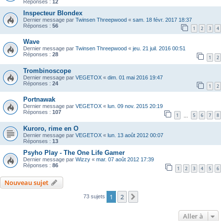
Réponses :
12
Inspecteur Blondex
Dernier message par
Twinsen Threepwood
«
sam. 18 févr. 2017 18:37
Réponses :
56
1
2
3
4
Wave
Dernier message par
Twinsen Threepwood
«
jeu. 21 juil. 2016 00:51
Réponses :
28
1
2
Trombinoscope
Dernier message par
VEGETOX
«
dim. 01 mai 2016 19:47
Réponses :
24
1
2
Portnawak
Dernier message par
VEGETOX
«
lun. 09 nov. 2015 20:19
Réponses :
107
1
5
6
7
8
…
Kuroro, rime en O
Dernier message par
VEGETOX
«
lun. 13 août 2012 00:07
Réponses :
13
Psyho Play - The One Life Gamer
Dernier message par
Wizzy
«
mar. 07 août 2012 17:39
Réponses :
86
1
2
3
4
5
6
Nouveau sujet
1
2
Suivante
73 sujets
Aller à