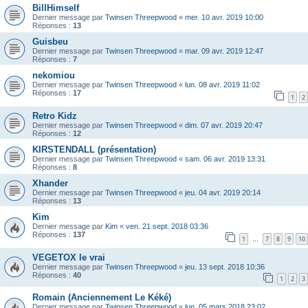
BillHimself
Dernier message par
Twinsen Threepwood
«
mer. 10 avr. 2019 10:00
Réponses :
13
Guisbeu
Dernier message par
Twinsen Threepwood
«
mar. 09 avr. 2019 12:47
Réponses :
7
nekomiou
Dernier message par
Twinsen Threepwood
«
lun. 08 avr. 2019 11:02
Réponses :
17
1
2
Retro Kidz
Dernier message par
Twinsen Threepwood
«
dim. 07 avr. 2019 20:47
Réponses :
12
KIRSTENDALL (présentation)
Dernier message par
Twinsen Threepwood
«
sam. 06 avr. 2019 13:31
Réponses :
8
Xhander
Dernier message par
Twinsen Threepwood
«
jeu. 04 avr. 2019 20:14
Réponses :
13
Kim
Dernier message par
Kim
«
ven. 21 sept. 2018 03:36
Réponses :
137
1
7
8
9
10
…
VEGETOX le vrai
Dernier message par
Twinsen Threepwood
«
jeu. 13 sept. 2018 10:36
Réponses :
40
1
2
3
Romain (Anciennement Le Kéké)
Dernier message par
Twinsen Threepwood
«
lun. 05 mars 2018 23:02