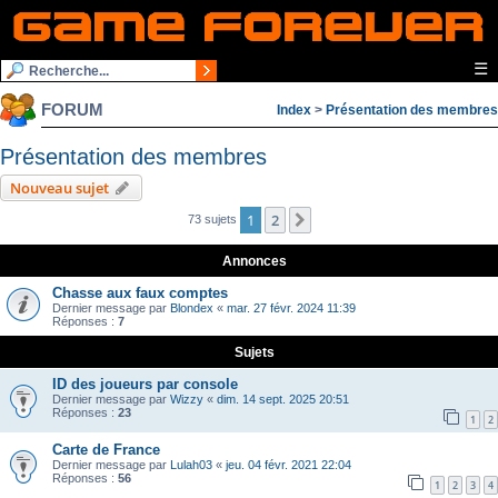
☰
FORUM
Index
>
Présentation des membres
Présentation des membres
Nouveau sujet
1
2
Suivante
73 sujets
Annonces
Chasse aux faux comptes
Dernier message par
Blondex
«
mar. 27 févr. 2024 11:39
Réponses :
7
Sujets
ID des joueurs par console
Dernier message par
Wizzy
«
dim. 14 sept. 2025 20:51
Réponses :
23
1
2
Carte de France
Dernier message par
Lulah03
«
jeu. 04 févr. 2021 22:04
Réponses :
56
1
2
3
4