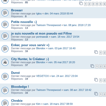
Réponses :
85
1
2
3
4
5
6
Browarr
Dernier message par
Iglou
«
dim. 04 mars 2018 00:44
Réponses :
8
Petite nouvelle :-)
Dernier message par
Twinsen Threepwood
«
lun. 08 janv. 2018 17:20
Réponses :
13
je suis nouvelle et mon pseudo est Fifine
Dernier message par
portnawak
«
sam. 18 nov. 2017 19:54
Réponses :
13
Enker, pour vous servir =)
Dernier message par
Blondex
«
sam. 03 juin 2017 16:40
Réponses :
16
1
2
City Hunter, le Créateur ;-)
Dernier message par
Blondex
«
ven. 05 mai 2017 18:20
Réponses :
37
1
2
3
Dunst
Dernier message par
VEGETOX
«
lun. 24 avr. 2017 23:04
Réponses :
19
1
2
Bloodedge !
Dernier message par
Twinsen Threepwood
«
sam. 08 avr. 2017 18:42
Réponses :
16
1
2
Chrebie
Dernier message par
Kim
«
sam. 18 mars 2017 08:59