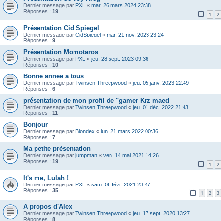
Dernier message par
PXL
«
mar. 26 mars 2024 23:38
Réponses :
19
1
2
Présentation Cid Spiegel
Dernier message par
CidSpiegel
«
mar. 21 nov. 2023 23:24
Réponses :
9
Présentation Momotaros
Dernier message par
PXL
«
jeu. 28 sept. 2023 09:36
Réponses :
10
Bonne annee a tous
Dernier message par
Twinsen Threepwood
«
jeu. 05 janv. 2023 22:49
Réponses :
6
présentation de mon profil de "gamer Krz maed
Dernier message par
Twinsen Threepwood
«
jeu. 01 déc. 2022 21:43
Réponses :
11
Bonjour
Dernier message par
Blondex
«
lun. 21 mars 2022 00:36
Réponses :
7
Ma petite présentation
Dernier message par
jumpman
«
ven. 14 mai 2021 14:26
Réponses :
19
1
2
It's me, Lulah !
Dernier message par
PXL
«
sam. 06 févr. 2021 23:47
Réponses :
35
1
2
3
A propos d'Alex
Dernier message par
Twinsen Threepwood
«
jeu. 17 sept. 2020 13:27
Réponses :
8