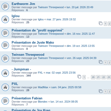
Earthworm Jim
Dernier message par
Twinsen Threepwood
«
lun. 20 juil. 2026 20:49
Réponses :
6
Iglou
Dernier message par
Iglou
«
mar. 27 janv. 2026 19:32
Réponses :
25
1
2
Présentation de "profil supprimé"
Dernier message par
Twinsen Threepwood
«
dim. 16 nov. 2025 11:47
Réponses :
13
Présentation de Juste Mako
Dernier message par
Twinsen Threepwood
«
dim. 19 oct. 2025 13:55
Réponses :
8
Twinsen Threepwood
Dernier message par
Twinsen Threepwood
«
ven. 26 sept. 2025 04:39
Réponses :
23
1
2
- Jumpman -
Dernier message par
PXL
«
mar. 02 sept. 2025 23:56
Réponses :
344
1
20
21
22
23
…
PXL
Dernier message par
MadMax
«
sam. 04 janv. 2025 00:58
Réponses :
28
1
2
Présentation Fabian
Dernier message par
Blondex
«
lun. 14 oct. 2024 08:05
Réponses :
7
Présentation de Joy Kreg