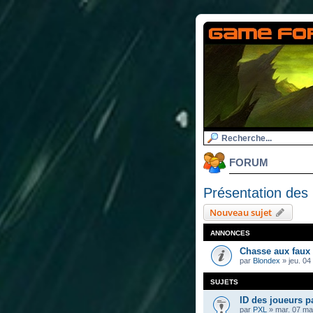
FORUM
Présentation de
Nouveau sujet
ANNONCES
Chasse aux faux
par
Blondex
»
jeu. 04
SUJETS
ID des joueurs p
par
PXL
»
mar. 07 ma