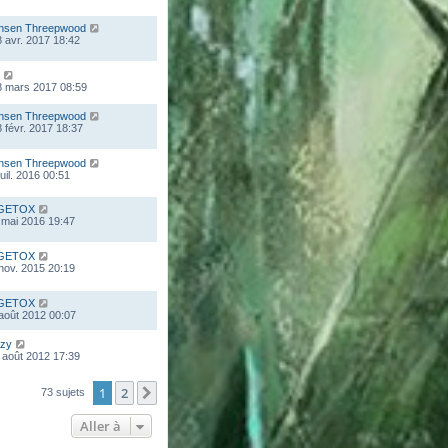
nsen Threepwood
 avr. 2017 18:42
8 mars 2017 08:59
nsen Threepwood
 févr. 2017 18:37
nsen Threepwood
juil. 2016 00:51
GETOX
 mai 2016 19:47
GETOX
 nov. 2015 20:19
GETOX
 août 2012 00:07
zy
 août 2012 17:39
1
2
Suivante
73 sujets
Aller à