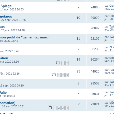
 Spiegel
par
Cid
9
24865
mar. 21
 14 nov. 2023 20:53
motaros
par
PX
10
29029
jeu. 28
. 27 sept. 2023 21:55
ous
par
Twi
6
20892
jeu. 05
. 02 janv. 2023 14:48
 mon profil de "gamer Krz maed
par
Twi
11
22106
jeu. 01
ov. 2022 15:42
par
Blo
7
36230
lun. 21
mars 2022 16:48
tation
par
ju
19
36264
ven. 14
 mai 2020 18:16
1
2
par
PX
35
44925
sam. 06
 févr. 2021 22:16
1
2
3
par
Twi
8
28508
jeu. 17
15 sept. 2020 09:10
Julie
par
Twi
6
25831
jeu. 17
pt. 2020 08:45
sentation)
par
Mé
56
79821
ven. 21
. 14 avr. 2020 10:11
1
2
3
4