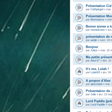
Présentation Cid
par
CidSpiegel
»
mar.
Présentation Mo
par
Momotaros
»
mer
Bonne annee a t
par
montekristo
»
lun
présentation de
par
aedjn
»
sam. 19 n
Bonjour
par
Julius
»
mar. 15 
Ma petite présen
par
Adol 57
»
dim. 10
It's me, Lulah !
par
Lulah03
»
jeu. 04
A propos d'Alex
par
alexchat4
»
mar. 
Présentation de 
par
Julie
»
jeu. 10 se
Lord Paddle (pré
par
Lord Paddle
»
mar