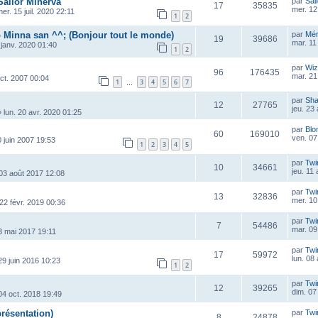
Sailor Minerva
par
Sai
17
35835
mer. 12
er. 15 juil. 2020 22:11
1
2
 Minna san ^^; (Bonjour tout le monde)
par
Mé
19
39686
mar. 11
 janv. 2020 01:40
1
2
par
Wiz
96
176435
mar. 21 
oct. 2007 00:04
1
3
4
5
6
7
…
par
Sha
12
27765
jeu. 23
»
lun. 20 avr. 2020 01:25
par
Blo
60
169010
ven. 07
0 juin 2007 19:53
1
2
3
4
5
par
Twi
10
34661
jeu. 11
 03 août 2017 12:08
par
Twi
13
32836
mer. 10
22 févr. 2019 00:36
par
Twi
7
54486
mar. 09
3 mai 2017 19:11
par
Twi
17
59972
lun. 08
29 juin 2016 10:23
1
2
par
Twi
12
39265
dim. 07
 04 oct. 2018 19:49
ésentation)
par
Twi
8
24878