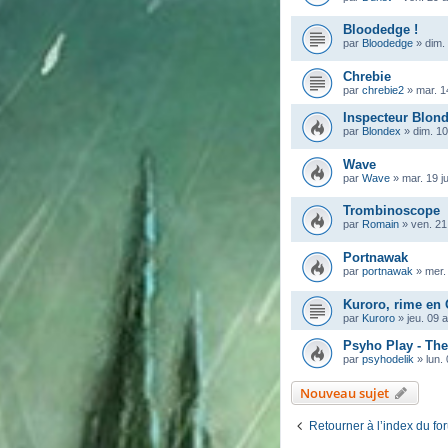
Bloodedge !
par
Bloodedge
»
dim.
Chrebie
par
chrebie2
»
mar. 1
Inspecteur Blon
par
Blondex
»
dim. 10
Wave
par
Wave
»
mar. 19 j
Trombinoscope
par
Romain
»
ven. 21
Portnawak
par
portnawak
»
mer.
Kuroro, rime en
par
Kuroro
»
jeu. 09 
Psyho Play - Th
par
psyhodelik
»
lun.
Nouveau sujet
Retourner à l’index du fo