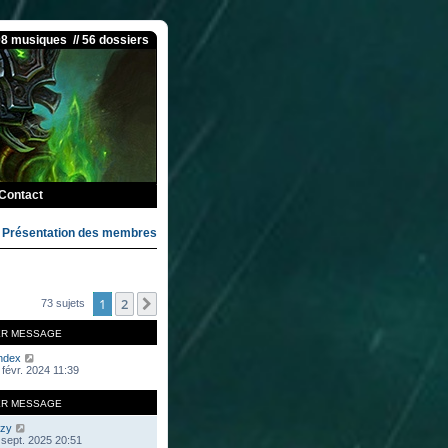
08 musiques // 56 dossiers
Contact
>
Présentation des membres
1
2
Suivante
73 sujets
ER MESSAGE
ndex
 févr. 2024 11:39
ER MESSAGE
zy
 sept. 2025 20:51