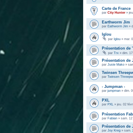
Carte de France
par
City Hunter
»
je
Earthworm Jim
par
Eathworm Jim
»
d
Iglou
par
Iglou
»
mar. 0
Présentation de 
par
Trx
»
dim. 17
Présentation de
par
Juste Mako
»
sam
Twinsen Threep
par
Twinsen Threep
- Jumpman -
par
jumpman
»
dim. 0
PXL
par
PXL
»
jeu. 02 fév
Présentation Fab
par
Fabian
»
sam. 12 
Présentation de 
par
Joy Kreg
»
sam. 