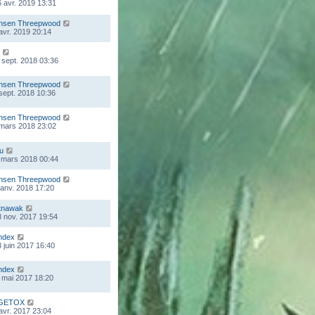
 avr. 2019 13:31
nsen Threepwood
 avr. 2019 20:14
 sept. 2018 03:36
nsen Threepwood
 sept. 2018 10:36
nsen Threepwood
 mars 2018 23:02
ou
 mars 2018 00:44
nsen Threepwood
 janv. 2018 17:20
tnawak
 nov. 2017 19:54
ndex
 juin 2017 16:40
ndex
 mai 2017 18:20
GETOX
 avr. 2017 23:04