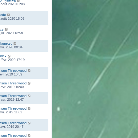
lor Minerva
 août 2020 01:08
rode
 août 2020 18:03
zy
juil. 2020 18:58
kunetsu
 avr. 2020 00:04
ndex
 févr. 2020 17:19
nsen Threepwood
 avr. 2019 16:39
nsen Threepwood
 avr. 2019 10:00
nsen Threepwood
 avr. 2019 12:47
nsen Threepwood
 avr. 2019 11:02
nsen Threepwood
 avr. 2019 20:47
nsen Threepwood