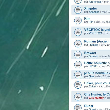
par
Kirstendall
»
mer.
Xhander
par
Xhander
»
mar. 0
Kim
par
Kim
»
dim. 16 déc
VEGETOX le vra
par
VEGETOX
»
mer.
Romain (Ancienn
par
Romain
»
dim. 10
Browarr
par
Browarr
»
sam. 0
Petite nouvelle :-
par
Lili8921
»
mer. 03
je suis nouvelle
par
fifine
»
dim. 12 m
Enker, pour vous
par
Enker
»
sam. 10 
City Hunter, le Cr
par
City Hunter
»
di
Dunst
par
Dunst
»
ven. 29 a