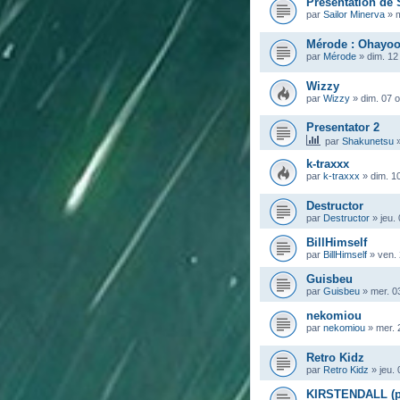
Présentation de 
par
Sailor Minerva
»
m
Mérode : Ohayoo
par
Mérode
»
dim. 12
Wizzy
par
Wizzy
»
dim. 07 
Presentator 2
par
Shakunetsu
k-traxxx
par
k-traxxx
»
dim. 1
Destructor
par
Destructor
»
jeu.
BillHimself
par
BillHimself
»
ven. 
Guisbeu
par
Guisbeu
»
mer. 0
nekomiou
par
nekomiou
»
mer. 
Retro Kidz
par
Retro Kidz
»
jeu.
KIRSTENDALL (pr