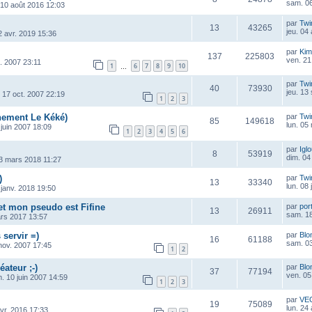
sam. 06
 10 août 2016 12:03
par
Twi
13
43265
jeu. 04
2 avr. 2019 15:36
par
Kim
137
225803
ven. 21
. 2007 23:11
1
6
7
8
9
10
…
i
par
Twi
40
73930
jeu. 13
 17 oct. 2007 22:19
1
2
3
ement Le Kéké)
par
Twi
85
149618
lun. 05
 juin 2007 18:09
1
2
3
4
5
6
par
Igl
8
53919
dim. 04
3 mars 2018 11:27
)
par
Twi
13
33340
lun. 08
 janv. 2018 19:50
 et mon pseudo est Fifine
par
por
13
26911
sam. 18
ars 2017 13:57
 servir =)
par
Blo
16
61188
sam. 03
nov. 2007 17:45
1
2
éateur ;-)
par
Blo
37
77194
ven. 05
m. 10 juin 2007 14:59
1
2
3
par
VE
19
75089
lun. 24
vr. 2016 17:33