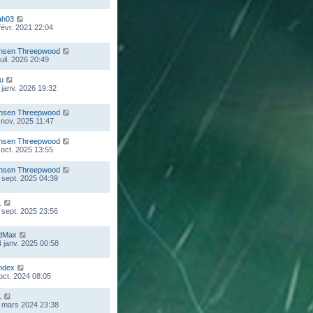
ah03
 févr. 2021 22:04
nsen Threepwood
juil. 2026 20:49
ou
 janv. 2026 19:32
nsen Threepwood
 nov. 2025 11:47
nsen Threepwood
 oct. 2025 13:55
nsen Threepwood
 sept. 2025 04:39
L
 sept. 2025 23:56
dMax
 janv. 2025 00:58
ndex
 oct. 2024 08:05
L
 mars 2024 23:38