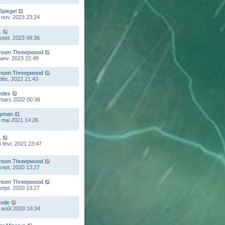
Spiegel
 nov. 2023 23:24
L
 sept. 2023 09:36
nsen Threepwood
 janv. 2023 22:49
nsen Threepwood
 déc. 2022 21:43
ndex
 mars 2022 00:36
mpman
 mai 2021 14:26
L
 févr. 2021 23:47
nsen Threepwood
 sept. 2020 13:27
nsen Threepwood
 sept. 2020 13:27
rode
 août 2020 16:34