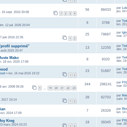
1
2
par
Lul
56
88433
jeu. 04
u. 16 sept. 2010 20:08
1
2
3
4
par
Twi
6
3788
lun. 20 
im. 12 juil. 2026 20:04
par
Igl
25
79687
mar. 27
7 juin 2016 22:35
1
2
"profil supprimé"
par
Twi
13
12250
dim. 16
 août 2025 20:47
 Juste Mako
par
Twi
8
9320
dim. 19
. 18 oct. 2025 17:08
wood
par
Twi
23
51687
ven. 26
wood
»
lun. 16 mai 2016 19:22
1
2
par
PX
344
298141
mar. 02
6 avr. 2008 09:26
1
19
20
21
22
23
…
par
Ma
28
92703
sam. 04
r. 2017 10:14
1
2
ian
par
Blo
7
26326
lun. 14
oct. 2024 17:09
Joy Kreg
par
PX
19
39345
mar. 26
23 mars 2024 03:23
1
2