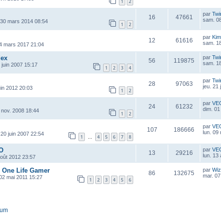
1
2
par
Twi
16
47661
sam. 08
 30 mars 2014 08:54
1
2
par
Kim
12
61616
sam. 1
4 mars 2017 21:04
dex
par
Twi
56
119875
sam. 18
 juin 2007 15:17
1
2
3
4
par
Twi
28
97063
jeu. 21 
uin 2012 20:03
1
2
par
VE
24
61232
dim. 01
 nov. 2008 18:44
1
2
par
VE
107
186666
lun. 09
 20 juin 2007 22:54
1
4
5
6
7
8
…
 O
par
VE
13
29216
lun. 13
août 2012 23:57
e One Life Gamer
par
Wiz
86
132675
mar. 07
 02 mai 2011 15:27
1
2
3
4
5
6
rum