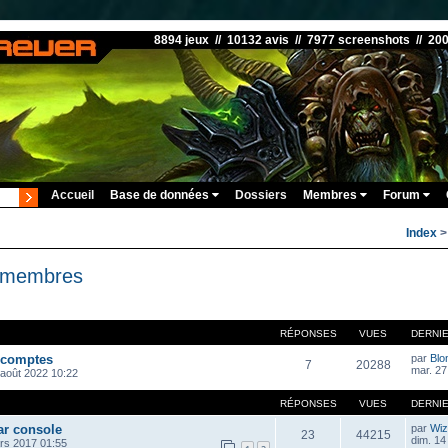
8894 jeux // 10132 avis // 7977 screenshots // 20
Accueil
Base de données
Dossiers
Membres
Forum
Index
s membres
RÉPONSES
VUES
DERNI
 comptes
par
Blo
7
20288
mar. 27
 août 2022 10:22
RÉPONSES
VUES
DERNI
ar console
par
Wiz
23
44215
dim. 14
rs 2017 01:55