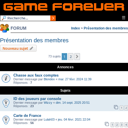
☰
FORUM
Index
>
Présentation des membres
Présentation des membres
Nouveau sujet
1
2
Suivante
73 sujets
Annonces
Chasse aux faux comptes
Dernier message par
Blondex
«
mar. 27 févr. 2024 11:39
Réponses :
7
Sujets
ID des joueurs par console
Dernier message par
Wizzy
«
dim. 14 sept. 2025 20:51
Réponses :
23
1
2
Carte de France
Dernier message par
Lulah03
«
jeu. 04 févr. 2021 22:04
Réponses :
56
1
2
3
4