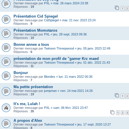
Dernier message par
PXL
«
mar. 26 mars 2024 23:38
Réponses :
19
1
2
Présentation Cid Spiegel
Dernier message par
CidSpiegel
«
mar. 21 nov. 2023 23:24
Réponses :
9
Présentation Momotaros
Dernier message par
PXL
«
jeu. 28 sept. 2023 09:36
Réponses :
10
Bonne annee a tous
Dernier message par
Twinsen Threepwood
«
jeu. 05 janv. 2023 22:49
Réponses :
6
présentation de mon profil de "gamer Krz maed
Dernier message par
Twinsen Threepwood
«
jeu. 01 déc. 2022 21:43
Réponses :
11
Bonjour
Dernier message par
Blondex
«
lun. 21 mars 2022 00:36
Réponses :
7
Ma petite présentation
Dernier message par
jumpman
«
ven. 14 mai 2021 14:26
Réponses :
19
1
2
It's me, Lulah !
Dernier message par
PXL
«
sam. 06 févr. 2021 23:47
Réponses :
35
1
2
3
A propos d'Alex
Dernier message par
Twinsen Threepwood
«
jeu. 17 sept. 2020 13:27
Réponses :
8