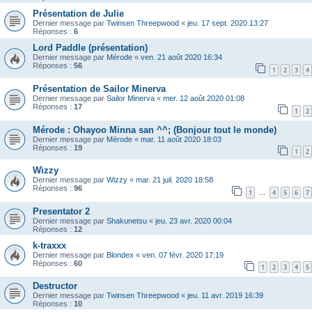
Présentation de Julie
Dernier message par
Twinsen Threepwood
«
jeu. 17 sept. 2020 13:27
Réponses :
6
Lord Paddle (présentation)
Dernier message par
Mérode
«
ven. 21 août 2020 16:34
Réponses :
56
1
2
3
4
Présentation de Sailor Minerva
Dernier message par
Sailor Minerva
«
mer. 12 août 2020 01:08
Réponses :
17
1
2
Mérode : Ohayoo Minna san ^^; (Bonjour tout le monde)
Dernier message par
Mérode
«
mar. 11 août 2020 18:03
Réponses :
19
1
2
Wizzy
Dernier message par
Wizzy
«
mar. 21 juil. 2020 18:58
Réponses :
96
1
4
5
6
7
…
Presentator 2
Dernier message par
Shakunetsu
«
jeu. 23 avr. 2020 00:04
Réponses :
12
k-traxxx
Dernier message par
Blondex
«
ven. 07 févr. 2020 17:19
Réponses :
60
1
2
3
4
5
Destructor
Dernier message par
Twinsen Threepwood
«
jeu. 11 avr. 2019 16:39
Réponses :
10