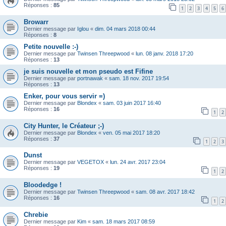
Réponses :
85
1
2
3
4
5
6
Browarr
Dernier message par
Iglou
«
dim. 04 mars 2018 00:44
Réponses :
8
Petite nouvelle :-)
Dernier message par
Twinsen Threepwood
«
lun. 08 janv. 2018 17:20
Réponses :
13
je suis nouvelle et mon pseudo est Fifine
Dernier message par
portnawak
«
sam. 18 nov. 2017 19:54
Réponses :
13
Enker, pour vous servir =)
Dernier message par
Blondex
«
sam. 03 juin 2017 16:40
Réponses :
16
1
2
City Hunter, le Créateur ;-)
Dernier message par
Blondex
«
ven. 05 mai 2017 18:20
Réponses :
37
1
2
3
Dunst
Dernier message par
VEGETOX
«
lun. 24 avr. 2017 23:04
Réponses :
19
1
2
Bloodedge !
Dernier message par
Twinsen Threepwood
«
sam. 08 avr. 2017 18:42
Réponses :
16
1
2
Chrebie
Dernier message par
Kim
«
sam. 18 mars 2017 08:59