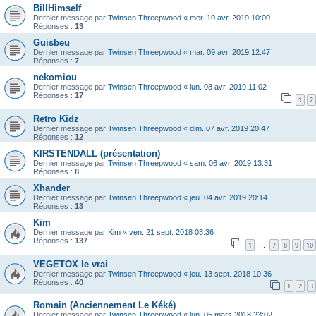
BillHimself
Dernier message par
Twinsen Threepwood
«
mer. 10 avr. 2019 10:00
Réponses :
13
Guisbeu
Dernier message par
Twinsen Threepwood
«
mar. 09 avr. 2019 12:47
Réponses :
7
nekomiou
Dernier message par
Twinsen Threepwood
«
lun. 08 avr. 2019 11:02
Réponses :
17
1
2
Retro Kidz
Dernier message par
Twinsen Threepwood
«
dim. 07 avr. 2019 20:47
Réponses :
12
KIRSTENDALL (présentation)
Dernier message par
Twinsen Threepwood
«
sam. 06 avr. 2019 13:31
Réponses :
8
Xhander
Dernier message par
Twinsen Threepwood
«
jeu. 04 avr. 2019 20:14
Réponses :
13
Kim
Dernier message par
Kim
«
ven. 21 sept. 2018 03:36
Réponses :
137
1
7
8
9
10
…
VEGETOX le vrai
Dernier message par
Twinsen Threepwood
«
jeu. 13 sept. 2018 10:36
Réponses :
40
1
2
3
Romain (Anciennement Le Kéké)
Dernier message par
Twinsen Threepwood
«
lun. 05 mars 2018 23:02