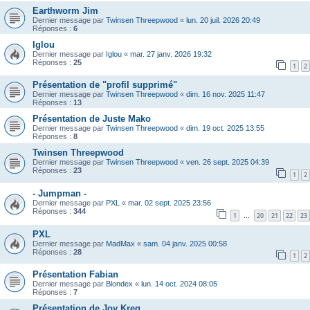
Earthworm Jim
Dernier message par
Twinsen Threepwood
«
lun. 20 juil. 2026 20:49
Réponses :
6
Iglou
Dernier message par
Iglou
«
mar. 27 janv. 2026 19:32
Réponses :
25
1
2
Présentation de "profil supprimé"
Dernier message par
Twinsen Threepwood
«
dim. 16 nov. 2025 11:47
Réponses :
13
Présentation de Juste Mako
Dernier message par
Twinsen Threepwood
«
dim. 19 oct. 2025 13:55
Réponses :
8
Twinsen Threepwood
Dernier message par
Twinsen Threepwood
«
ven. 26 sept. 2025 04:39
Réponses :
23
1
2
- Jumpman -
Dernier message par
PXL
«
mar. 02 sept. 2025 23:56
Réponses :
344
1
20
21
22
23
…
PXL
Dernier message par
MadMax
«
sam. 04 janv. 2025 00:58
Réponses :
28
1
2
Présentation Fabian
Dernier message par
Blondex
«
lun. 14 oct. 2024 08:05
Réponses :
7
Présentation de Joy Kreg