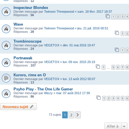
Réponses :
12
Inspecteur Blondex
Dernier message par
Twinsen Threepwood
«
sam. 18 févr. 2017 18:37
Réponses :
56
1
2
3
4
Wave
Dernier message par
Twinsen Threepwood
«
jeu. 21 juil. 2016 00:51
Réponses :
28
1
2
Trombinoscope
Dernier message par
VEGETOX
«
dim. 01 mai 2016 19:47
Réponses :
24
1
2
Portnawak
Dernier message par
VEGETOX
«
lun. 09 nov. 2015 20:19
Réponses :
107
1
5
6
7
8
…
Kuroro, rime en O
Dernier message par
VEGETOX
«
lun. 13 août 2012 00:07
Réponses :
13
Psyho Play - The One Life Gamer
Dernier message par
Wizzy
«
mar. 07 août 2012 17:39
Réponses :
86
1
2
3
4
5
6
Nouveau sujet
1
2
Suivante
73 sujets
Aller à