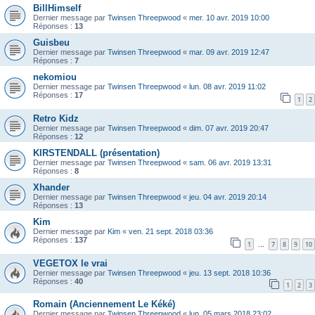
BillHimself
Dernier message par
Twinsen Threepwood
«
mer. 10 avr. 2019 10:00
Réponses :
13
Guisbeu
Dernier message par
Twinsen Threepwood
«
mar. 09 avr. 2019 12:47
Réponses :
7
nekomiou
Dernier message par
Twinsen Threepwood
«
lun. 08 avr. 2019 11:02
Réponses :
17
1
2
Retro Kidz
Dernier message par
Twinsen Threepwood
«
dim. 07 avr. 2019 20:47
Réponses :
12
KIRSTENDALL (présentation)
Dernier message par
Twinsen Threepwood
«
sam. 06 avr. 2019 13:31
Réponses :
8
Xhander
Dernier message par
Twinsen Threepwood
«
jeu. 04 avr. 2019 20:14
Réponses :
13
Kim
Dernier message par
Kim
«
ven. 21 sept. 2018 03:36
Réponses :
137
1
7
8
9
10
…
VEGETOX le vrai
Dernier message par
Twinsen Threepwood
«
jeu. 13 sept. 2018 10:36
Réponses :
40
1
2
3
Romain (Anciennement Le Kéké)
Dernier message par
Twinsen Threepwood
«
lun. 05 mars 2018 23:02