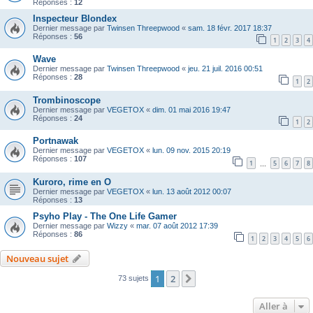
Réponses :
12
Inspecteur Blondex
Dernier message par
Twinsen Threepwood
«
sam. 18 févr. 2017 18:37
Réponses :
56
1
2
3
4
Wave
Dernier message par
Twinsen Threepwood
«
jeu. 21 juil. 2016 00:51
Réponses :
28
1
2
Trombinoscope
Dernier message par
VEGETOX
«
dim. 01 mai 2016 19:47
Réponses :
24
1
2
Portnawak
Dernier message par
VEGETOX
«
lun. 09 nov. 2015 20:19
Réponses :
107
1
5
6
7
8
…
Kuroro, rime en O
Dernier message par
VEGETOX
«
lun. 13 août 2012 00:07
Réponses :
13
Psyho Play - The One Life Gamer
Dernier message par
Wizzy
«
mar. 07 août 2012 17:39
Réponses :
86
1
2
3
4
5
6
Nouveau sujet
1
2
Suivante
73 sujets
Aller à