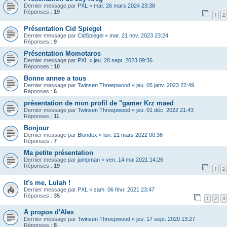
Dernier message par
PXL
«
mar. 26 mars 2024 23:38
Réponses :
19
1
2
Présentation Cid Spiegel
Dernier message par
CidSpiegel
«
mar. 21 nov. 2023 23:24
Réponses :
9
Présentation Momotaros
Dernier message par
PXL
«
jeu. 28 sept. 2023 09:36
Réponses :
10
Bonne annee a tous
Dernier message par
Twinsen Threepwood
«
jeu. 05 janv. 2023 22:49
Réponses :
6
présentation de mon profil de "gamer Krz maed
Dernier message par
Twinsen Threepwood
«
jeu. 01 déc. 2022 21:43
Réponses :
11
Bonjour
Dernier message par
Blondex
«
lun. 21 mars 2022 00:36
Réponses :
7
Ma petite présentation
Dernier message par
jumpman
«
ven. 14 mai 2021 14:26
Réponses :
19
1
2
It's me, Lulah !
Dernier message par
PXL
«
sam. 06 févr. 2021 23:47
Réponses :
35
1
2
3
A propos d'Alex
Dernier message par
Twinsen Threepwood
«
jeu. 17 sept. 2020 13:27
Réponses :
8