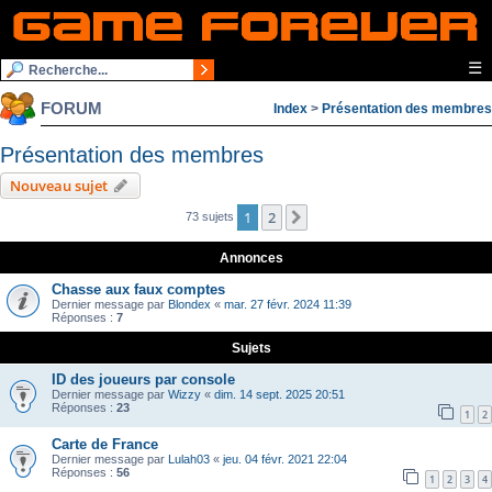
☰
FORUM
Index
>
Présentation des membres
Présentation des membres
Nouveau sujet
1
2
Suivante
73 sujets
Annonces
Chasse aux faux comptes
Dernier message par
Blondex
«
mar. 27 févr. 2024 11:39
Réponses :
7
Sujets
ID des joueurs par console
Dernier message par
Wizzy
«
dim. 14 sept. 2025 20:51
Réponses :
23
1
2
Carte de France
Dernier message par
Lulah03
«
jeu. 04 févr. 2021 22:04
Réponses :
56
1
2
3
4