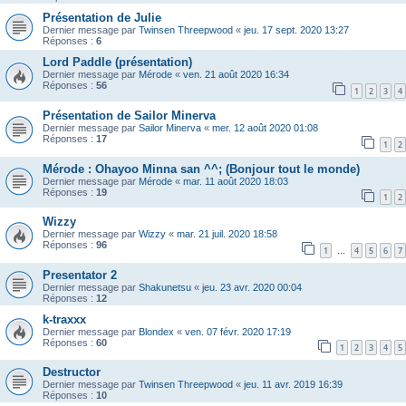
Présentation de Julie
Dernier message par
Twinsen Threepwood
«
jeu. 17 sept. 2020 13:27
Réponses :
6
Lord Paddle (présentation)
Dernier message par
Mérode
«
ven. 21 août 2020 16:34
Réponses :
56
1
2
3
4
Présentation de Sailor Minerva
Dernier message par
Sailor Minerva
«
mer. 12 août 2020 01:08
Réponses :
17
1
2
Mérode : Ohayoo Minna san ^^; (Bonjour tout le monde)
Dernier message par
Mérode
«
mar. 11 août 2020 18:03
Réponses :
19
1
2
Wizzy
Dernier message par
Wizzy
«
mar. 21 juil. 2020 18:58
Réponses :
96
1
4
5
6
7
…
Presentator 2
Dernier message par
Shakunetsu
«
jeu. 23 avr. 2020 00:04
Réponses :
12
k-traxxx
Dernier message par
Blondex
«
ven. 07 févr. 2020 17:19
Réponses :
60
1
2
3
4
5
Destructor
Dernier message par
Twinsen Threepwood
«
jeu. 11 avr. 2019 16:39
Réponses :
10