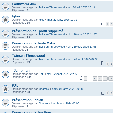
Earthworm Jim
Dernier message par
Twinsen Threepwood
«
lun. 20 juil. 2026 20:49
Réponses :
6
Iglou
Dernier message par
Iglou
«
mar. 27 janv. 2026 19:32
Réponses :
25
1
2
Présentation de "profil supprimé"
Dernier message par
Twinsen Threepwood
«
dim. 16 nov. 2025 11:47
Réponses :
13
Présentation de Juste Mako
Dernier message par
Twinsen Threepwood
«
dim. 19 oct. 2025 13:55
Réponses :
8
Twinsen Threepwood
Dernier message par
Twinsen Threepwood
«
ven. 26 sept. 2025 04:39
Réponses :
23
1
2
- Jumpman -
Dernier message par
PXL
«
mar. 02 sept. 2025 23:56
Réponses :
344
1
20
21
22
23
…
PXL
Dernier message par
MadMax
«
sam. 04 janv. 2025 00:58
Réponses :
28
1
2
Présentation Fabian
Dernier message par
Blondex
«
lun. 14 oct. 2024 08:05
Réponses :
7
Présentation de Joy Kreg