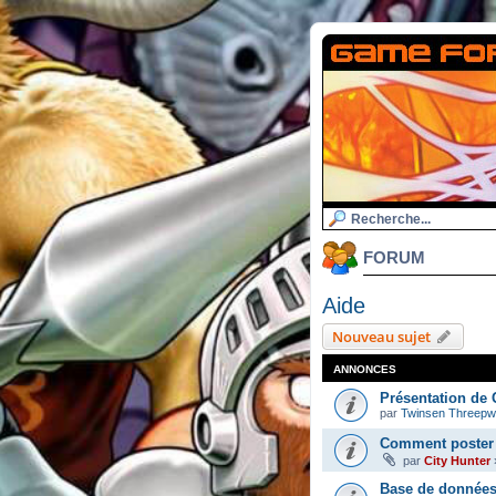
FORUM
Aide
Nouveau sujet
ANNONCES
Présentation de 
par
Twinsen Threep
Comment poster 
par
City Hunter
Base de données 