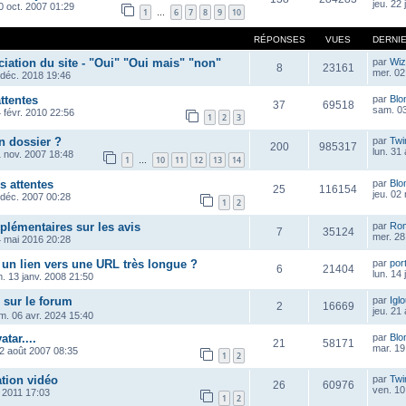
jeu. 22
0 oct. 2007 01:29
1
6
7
8
9
10
…
RÉPONSES
VUES
DERNI
iation du site - "Oui" "Oui mais" "non"
par
Wiz
8
23161
mer. 02 
 déc. 2018 19:46
ttentes
par
Blo
37
69518
sam. 03
 févr. 2010 22:56
1
2
3
n dossier ?
par
Twi
200
985317
lun. 31
1 nov. 2007 18:48
1
10
11
12
13
14
…
s attentes
par
Blo
25
116154
jeu. 02
 déc. 2007 00:28
1
2
plémentaires sur les avis
par
Ro
7
35124
mer. 28
4 mai 2016 20:28
un lien vers une URL très longue ?
par
por
6
21404
lun. 14
m. 13 janv. 2008 21:50
 sur le forum
par
Igl
2
16669
jeu. 21
m. 06 avr. 2024 15:40
tar....
par
Blo
21
58171
mar. 19
12 août 2007 08:35
1
2
tion vidéo
par
Twi
26
60976
ven. 10
n 2011 17:03
1
2