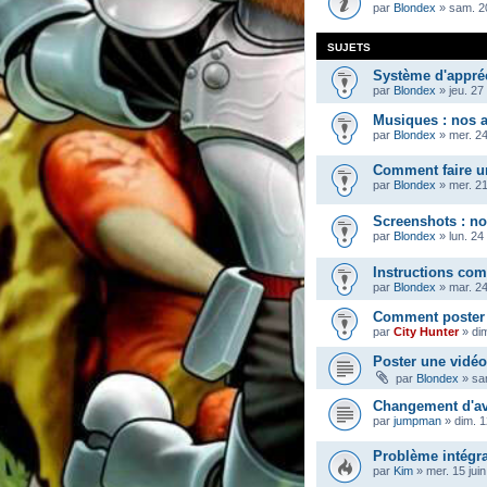
par
Blondex
»
sam. 2
SUJETS
Système d'appréc
par
Blondex
»
jeu. 27
Musiques : nos a
par
Blondex
»
mer. 24
Comment faire u
par
Blondex
»
mer. 2
Screenshots : no
par
Blondex
»
lun. 24
Instructions com
par
Blondex
»
mar. 2
Comment poster 
par
City Hunter
»
di
Poster une vidéo
par
Blondex
»
sa
Changement d'ava
par
jumpman
»
dim. 
Problème intégra
par
Kim
»
mer. 15 jui