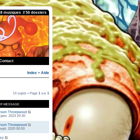
08 musiques // 56 dossiers
Contact
Index
>
Aide
14 sujets • Page
1
sur
1
ER MESSAGE
nsen Threepwood
 janv. 2023 20:30
nsen Threepwood
 sept. 2020 00:50
zy