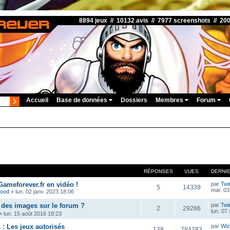
8894 jeux // 10132 avis // 7977 screenshots // 20
Accueil
Base de données
Dossiers
Membres
Forum
RÉPONSES
VUES
DERNI
Gameforever.fr en vidéo !
par
Twi
5
14339
mar. 03
wood
»
lun. 02 janv. 2023 18:06
des images sur le forum ?
par
Twi
2
29286
lun. 07
»
lun. 15 août 2016 18:23
: Les jeux autorisés
par
Wiz
138
284283