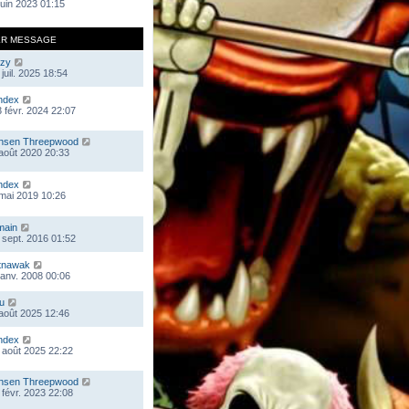
 juin 2023 01:15
ER MESSAGE
zy
juil. 2025 18:54
ndex
 févr. 2024 22:07
nsen Threepwood
 août 2020 20:33
ndex
 mai 2019 10:26
main
 sept. 2016 01:52
tnawak
 janv. 2008 00:06
ou
 août 2025 12:46
ndex
 août 2025 22:22
nsen Threepwood
 févr. 2023 22:08