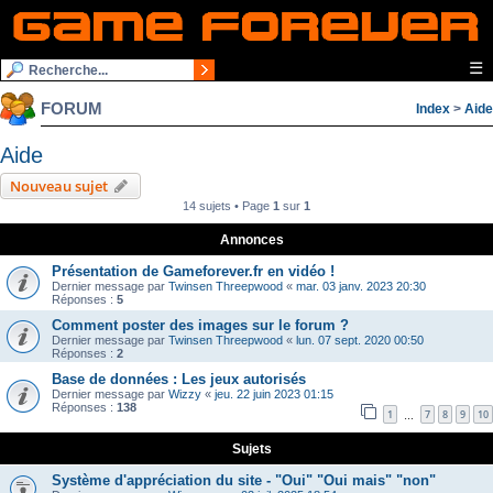
☰
FORUM
Index
>
Aide
Aide
Nouveau sujet
14 sujets • Page
1
sur
1
Annonces
Présentation de Gameforever.fr en vidéo !
Dernier message par
Twinsen Threepwood
«
mar. 03 janv. 2023 20:30
Réponses :
5
Comment poster des images sur le forum ?
Dernier message par
Twinsen Threepwood
«
lun. 07 sept. 2020 00:50
Réponses :
2
Base de données : Les jeux autorisés
Dernier message par
Wizzy
«
jeu. 22 juin 2023 01:15
Réponses :
138
1
7
8
9
10
…
Sujets
Système d'appréciation du site - "Oui" "Oui mais" "non"