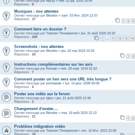
Dernier message par
Wizzy
«
mer. 02 juil. 2025 18:54
Réponses :
8
Musiques : nos attentes
Dernier message par
Blondex
«
sam. 03 févr. 2024 22:07
Réponses :
37
1
2
3
Comment faire un dossier ?
Dernier message par
Twinsen Threepwood
«
lun. 31 août 2020 20:33
Réponses :
200
1
11
12
13
14
…
Screenshots : nos attentes
Dernier message par
Blondex
«
jeu. 02 mai 2019 10:26
Réponses :
25
1
2
Instructions complémentaires sur les avis
Dernier message par
Romain
«
mer. 28 sept. 2016 01:52
Réponses :
7
Comment poster un lien vers une URL très longue ?
Dernier message par
portnawak
«
lun. 14 janv. 2008 00:06
Réponses :
6
Poster une vidéo sur le forum
Dernier message par
Iglou
«
jeu. 21 août 2025 12:46
Réponses :
2
Changement d'avatar....
Dernier message par
Blondex
«
mar. 19 août 2025 22:22
Réponses :
21
1
2
Problème intégration vidéo
Dernier message par
Twinsen Threepwood
«
ven. 10 févr. 2023 22:08
Réponses :
26