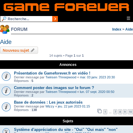
☰
FORUM
Index
>
Aide
Aide
Nouveau sujet
14 sujets • Page
1
sur
1
Annonces
Présentation de Gameforever.fr en vidéo !
Dernier message par
Twinsen Threepwood
«
mar. 03 janv. 2023 20:30
Réponses :
5
Comment poster des images sur le forum ?
Dernier message par
Twinsen Threepwood
«
lun. 07 sept. 2020 00:50
Réponses :
2
Base de données : Les jeux autorisés
Dernier message par
Wizzy
«
jeu. 22 juin 2023 01:15
Réponses :
138
1
7
8
9
10
…
Sujets
Système d'appréciation du site - "Oui" "Oui mais" "non"