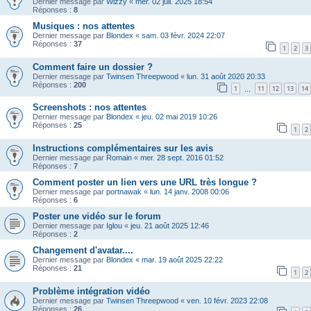
Dernier message par
Wizzy
«
mer. 02 juil. 2025 18:54
Réponses :
8
Musiques : nos attentes
Dernier message par
Blondex
«
sam. 03 févr. 2024 22:07
Réponses :
37
1
2
3
Comment faire un dossier ?
Dernier message par
Twinsen Threepwood
«
lun. 31 août 2020 20:33
Réponses :
200
1
11
12
13
14
…
Screenshots : nos attentes
Dernier message par
Blondex
«
jeu. 02 mai 2019 10:26
Réponses :
25
1
2
Instructions complémentaires sur les avis
Dernier message par
Romain
«
mer. 28 sept. 2016 01:52
Réponses :
7
Comment poster un lien vers une URL très longue ?
Dernier message par
portnawak
«
lun. 14 janv. 2008 00:06
Réponses :
6
Poster une vidéo sur le forum
Dernier message par
Iglou
«
jeu. 21 août 2025 12:46
Réponses :
2
Changement d'avatar....
Dernier message par
Blondex
«
mar. 19 août 2025 22:22
Réponses :
21
1
2
Problème intégration vidéo
Dernier message par
Twinsen Threepwood
«
ven. 10 févr. 2023 22:08
Réponses :
26