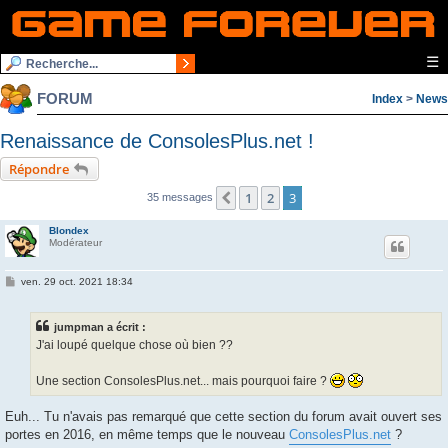
☰
FORUM
Index
>
News
Renaissance de ConsolesPlus.net !
Répondre
1
2
3
Précédente
35 messages
Blondex
Modérateur
M
ven. 29 oct. 2021 18:34
e
s
s
jumpman a écrit :
a
g
J'ai loupé quelque chose où bien ??
e
Une section ConsolesPlus.net... mais pourquoi faire ?
Euh... Tu n'avais pas remarqué que cette section du forum avait ouvert ses
portes en 2016, en même temps que le nouveau
ConsolesPlus.net
?