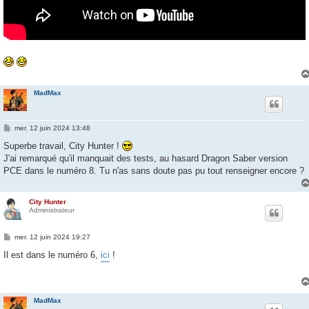
MadMax
M
mer. 12 juin 2024 13:48
e
s
Superbe travail, City Hunter !
s
J'ai remarqué qu'il manquait des tests, au hasard Dragon Saber version
a
g
PCE dans le numéro 8. Tu n'as sans doute pas pu tout renseigner encore ?
e
City Hunter
Administrateur
M
mer. 12 juin 2024 19:27
e
s
Il est dans le numéro 6,
ici
!
s
a
g
e
MadMax