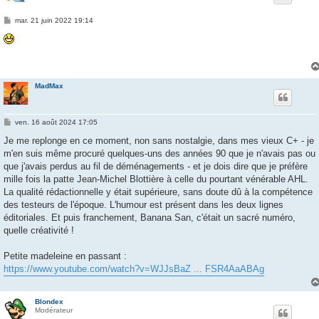
M
mar. 21 juin 2022 19:14
e
s
s
a
g
e
MadMax
M
ven. 16 août 2024 17:05
e
s
Je me replonge en ce moment, non sans nostalgie, dans mes vieux C+ - je
s
m'en suis même procuré quelques-uns des années 90 que je n'avais pas ou
a
g
que j'avais perdus au fil de déménagements - et je dois dire que je préfère
e
mille fois la patte Jean-Michel Blottière à celle du pourtant vénérable AHL.
La qualité rédactionnelle y était supérieure, sans doute dû à la compétence
des testeurs de l'époque. L'humour est présent dans les deux lignes
éditoriales. Et puis franchement, Banana San, c'était un sacré numéro,
quelle créativité !
Petite madeleine en passant :
https://www.youtube.com/watch?v=WJJsBaZ ... FSR4AaABAg
Blondex
Modérateur