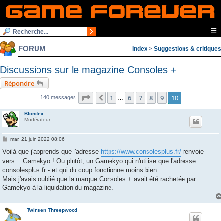
☰
FORUM
Index
>
Suggestions & critiques
Discussions sur le magazine Consoles +
Répondre
Page
10
sur
10
1
6
7
8
9
10
Précédente
140 messages
…
Blondex
Modérateur
M
mar. 21 juin 2022 08:06
e
s
Voilà que j'apprends que l'adresse
https://www.consolesplus.fr/
renvoie
s
vers... Gamekyo ! Ou plutôt, un Gamekyo qui n'utilise que l'adresse
a
g
consolesplus.fr - et qui du coup fonctionne moins bien.
e
Mais j'avais oublié que la marque Consoles + avait été rachetée par
Gamekyo à la liquidation du magazine.
Twinsen Threepwood