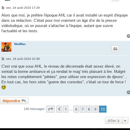
M
ven. 16 août 2024 17:29
e
s
Alors que moi, je préfère l'époque AHL car il avait installé un esprit d'équipe
s
dans sa rédaction. C'était pour moi vraiment un âge d'or de la presse
a
g
vidéoludique, où on pouvait s'attacher à l'équipe, autant que suivre
e
l'actualité et les tests.
MadMax
M
ven. 16 août 2024 22:38
e
s
C'est vrai que sous AHL, le niveau de déconnade était assez élevé, on
s
sentait la bonne ambiance et ça rendait le mag' très plaisant à lire. Malgré
a
g
les notes complètement "pétées", pour utiliser une expression de djeunz'...
e
En tout cas, les hors série "guerre des consoles", c'était un tour de force !
Répondre
Page
10
sur
10
1
6
7
8
9
10
Précédente
140 messages
…
Aller à