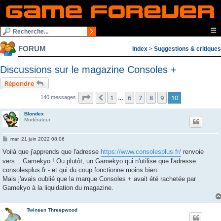
☰
FORUM
Index
>
Suggestions & critiques
Discussions sur le magazine Consoles +
Répondre
Page
10
sur
10
1
6
7
8
9
10
Précédente
140 messages
…
Blondex
Modérateur
M
mar. 21 juin 2022 08:06
e
s
Voilà que j'apprends que l'adresse
https://www.consolesplus.fr/
renvoie
s
vers... Gamekyo ! Ou plutôt, un Gamekyo qui n'utilise que l'adresse
a
g
consolesplus.fr - et qui du coup fonctionne moins bien.
e
Mais j'avais oublié que la marque Consoles + avait été rachetée par
Gamekyo à la liquidation du magazine.
Twinsen Threepwood