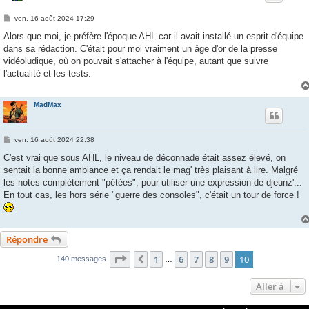
M
ven. 16 août 2024 17:29
e
s
Alors que moi, je préfère l'époque AHL car il avait installé un esprit d'équipe
s
dans sa rédaction. C'était pour moi vraiment un âge d'or de la presse
a
g
vidéoludique, où on pouvait s'attacher à l'équipe, autant que suivre
e
l'actualité et les tests.
MadMax
M
ven. 16 août 2024 22:38
e
s
C'est vrai que sous AHL, le niveau de déconnade était assez élevé, on
s
sentait la bonne ambiance et ça rendait le mag' très plaisant à lire. Malgré
a
g
les notes complètement "pétées", pour utiliser une expression de djeunz'...
e
En tout cas, les hors série "guerre des consoles", c'était un tour de force !
Répondre
Page
10
sur
10
1
6
7
8
9
10
Précédente
140 messages
…
Aller à