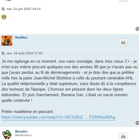
M
mar. 21 juin 2022 19:14
e
s
s
a
g
e
MadMax
M
ven. 16 août 2024 17:05
e
s
Je me replonge en ce moment, non sans nostalgie, dans mes vieux C+ - je
s
m'en suis même procuré quelques-uns des années 90 que je n'avais pas ou
a
g
que j'avais perdus au fil de déménagements - et je dois dire que je préfère
e
mille fois la patte Jean-Michel Blottière à celle du pourtant vénérable AHL.
La qualité rédactionnelle y était supérieure, sans doute dû à la compétence
des testeurs de l'époque. L'humour est présent dans les deux lignes
éditoriales. Et puis franchement, Banana San, c'était un sacré numéro,
quelle créativité !
Petite madeleine en passant :
https://www.youtube.com/watch?v=WJJsBaZ ... FSR4AaABAg
Blondex
Modérateur