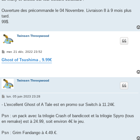
Ouverture des précommande le 04 Novembre. Livraison 8 à 9 mois plus
tard.
99$.
Twinsen Threepwood
M
mer. 21 déc. 2022 23:52
e
s
Ghost of Tsushima , 9.99€
s
a
g
e
Twinsen Threepwood
M
lun. 05 juin 2023 23:28
e
s
- L'excellent Ghost of A Tale est en promo sur Switch à 11.24€.
s
a
g
Psn : un pack avec la trilogie Crash of bandicoot et la trilogie Spyro (tous
e
en remake) est à 24.99, soit environ 4€ le jeu.
Psn : Grim Fandango à 4.49.€.