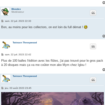
Blondex
Modérateur
M
sam. 22 juil. 2023 22:33
e
s
Bon, au moins pour les collectors, on est loin du full démat !
s
a
g
e
Twinsen Threepwood
M
sam. 22 juil. 2023 22:42
e
s
Plus de 100 balles l'édition avec les flûtes, j'ai pas trouvé pour le gros pack
s
à 20 disques mais ça va me coûter mon abo Mym chez Iglou !
a
g
e
Twinsen Threepwood
M
jeu. 03 août 2023 23:45
e
s
s
a
g
e