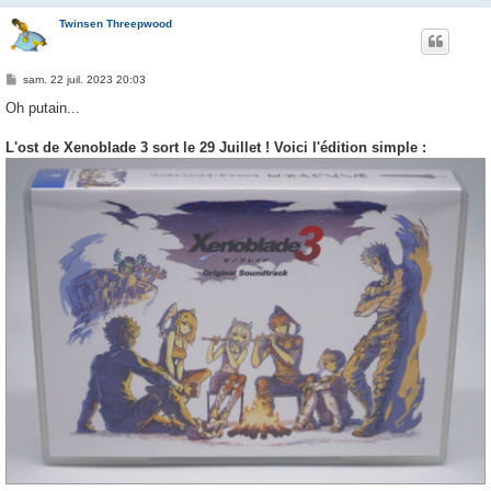
Twinsen Threepwood
M
sam. 22 juil. 2023 20:03
e
s
Oh putain...
s
a
g
L'ost de Xenoblade 3 sort le 29 Juillet ! Voici l'édition simple :
e