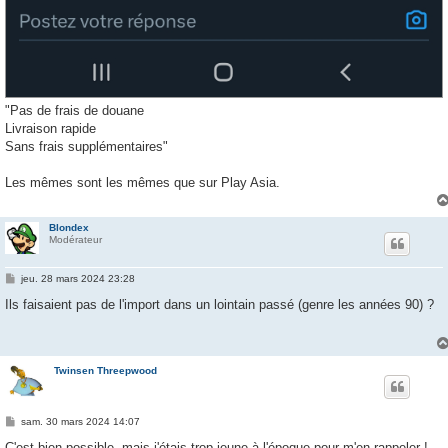
"Pas de frais de douane
Livraison rapide
Sans frais supplémentaires"
Les mêmes sont les mêmes que sur Play Asia.
Blondex
Modérateur
M
jeu. 28 mars 2024 23:28
e
s
Ils faisaient pas de l'import dans un lointain passé (genre les années 90) ?
s
a
g
e
Twinsen Threepwood
M
sam. 30 mars 2024 14:07
e
s
C'est bien possible, mais j'étais trop jeune à l'époque pour m'en rappeler !