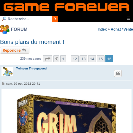
☰
FORUM
Index
>
Achat / Vente
Bons plans du moment !
Répondre
Page
16
sur
16
1
12
13
14
15
16
Précédente
239 messages
…
Twinsen Threepwood
M
sam. 29 oct. 2022 20:41
e
s
s
a
g
e