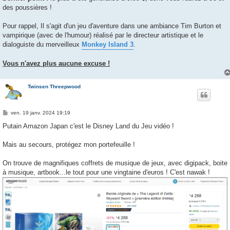
des poussières !
Pour rappel, Il s'agit d'un jeu d'aventure dans une ambiance Tim Burton et
vampirique (avec de l'humour) réalisé par le directeur artistique et le
dialoguiste du merveilleux
Monkey Island 3
.
Vous n'avez plus aucune excuse !
Twinsen Threepwood
M
ven. 19 janv. 2024 19:19
e
s
Putain Amazon Japan c'est le Disney Land du Jeu vidéo !
s
a
g
Mais au secours, protégez mon portefeuille !
e
On trouve de magnifiques coffrets de musique de jeux, avec digipack, boite
à musique, artbook...le tout pour une vingtaine d'euros ! C'est nawak !