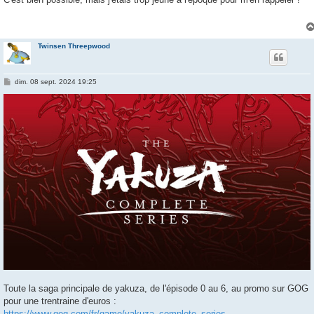
s
a
g
e
Twinsen Threepwood
M
dim. 08 sept. 2024 19:25
e
s
s
a
g
e
Toute la saga principale de yakuza, de l'épisode 0 au 6, au promo sur GOG
pour une trentraine d'euros :
https://www.gog.com/fr/game/yakuza_complete_series