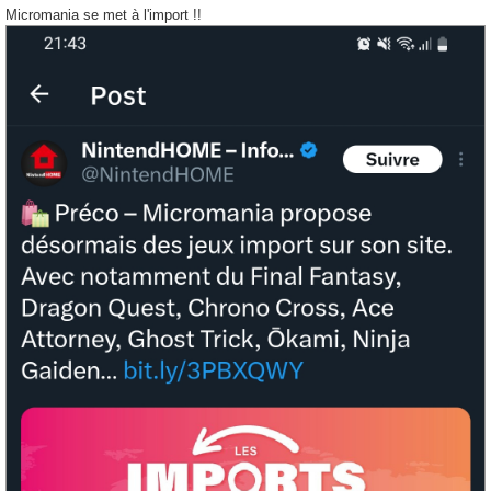
s
Micromania se met à l'import !!
s
a
g
e