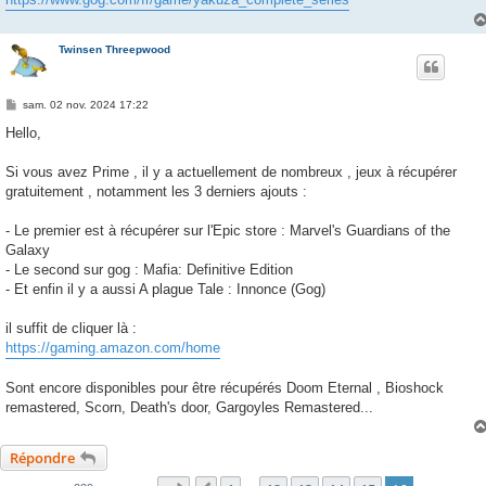
Twinsen Threepwood
M
sam. 02 nov. 2024 17:22
e
s
Hello,
s
a
g
Si vous avez Prime , il y a actuellement de nombreux , jeux à récupérer
e
gratuitement , notamment les 3 derniers ajouts :
- Le premier est à récupérer sur l'Epic store : Marvel's Guardians of the
Galaxy
- Le second sur gog : Mafia: Definitive Edition
- Et enfin il y a aussi A plague Tale : Innonce (Gog)
il suffit de cliquer là :
https://gaming.amazon.com/home
Sont encore disponibles pour être récupérés Doom Eternal , Bioshock
remastered, Scorn, Death's door, Gargoyles Remastered...
Répondre