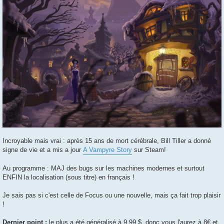
Incroyable mais vrai : après 15 ans de mort cérébrale, Bill Tiller a donné
signe de vie et a mis a jour
A Vampyre Story
sur Steam!
Au programme : MAJ des bugs sur les machines modernes et surtout
ENFIN la localisation (sous titre) en français !
Je sais pas si c'est celle de Focus ou une nouvelle, mais ça fait trop plaisir
!
Dernier point :
le plus a été généralisé à 9.99 $, donc vous l'aurez à 8€ et