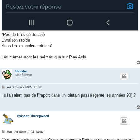
"Pas de frais de douane
Livraison rapide
Sans frais supplémentaires"
Les mêmes sont les mêmes que sur Play Asia.
Blondex
Modérateur
M
jeu. 28 mars 2024 23:28
e
s
Ils faisaient pas de l'import dans un lointain passé (genre les années 90) ?
s
a
g
e
Twinsen Threepwood
M
sam. 30 mars 2024 14:07
e
s
C'est bien possible, mais j'étais trop jeune à l'époque pour m'en rappeler !