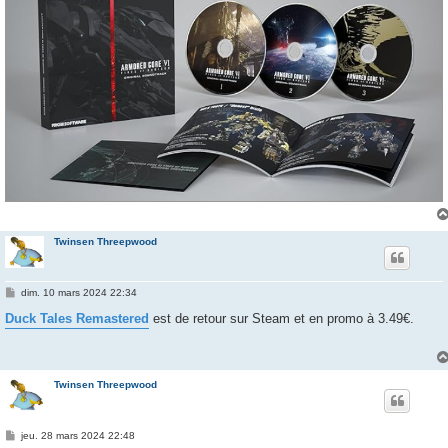
Twinsen Threepwood
M
dim. 10 mars 2024 22:34
e
s
Duck Tales Remastered
est de retour sur Steam et en promo à 3.49€.
s
a
g
e
Twinsen Threepwood
M
jeu. 28 mars 2024 22:48
e