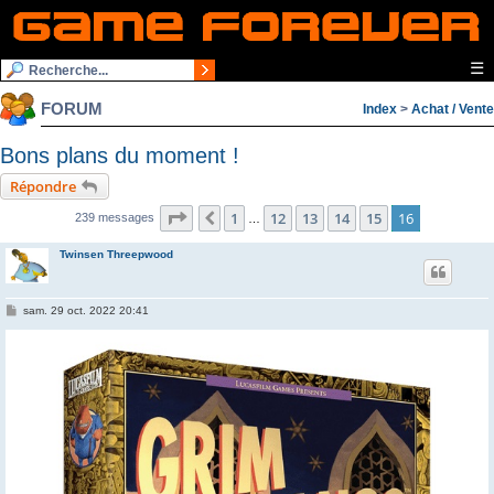
☰
FORUM
Index
>
Achat / Vente
Bons plans du moment !
Répondre
Page
16
sur
16
1
12
13
14
15
16
Précédente
239 messages
…
Twinsen Threepwood
M
sam. 29 oct. 2022 20:41
e
s
s
a
g
e