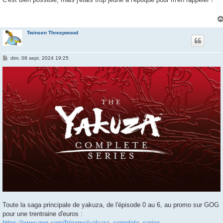
s
a
g
e
Twinsen Threepwood
M
dim. 08 sept. 2024 19:25
e
s
s
a
g
e
Toute la saga principale de yakuza, de l'épisode 0 au 6, au promo sur GOG
pour une trentraine d'euros :
https://www.gog.com/fr/game/yakuza_complete_series