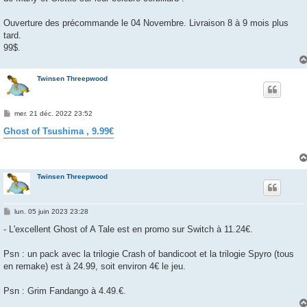
Ouverture des précommande le 04 Novembre. Livraison 8 à 9 mois plus
tard.
99$.
Twinsen Threepwood
M
mer. 21 déc. 2022 23:52
e
s
Ghost of Tsushima , 9.99€
s
a
g
e
Twinsen Threepwood
M
lun. 05 juin 2023 23:28
e
s
- L'excellent Ghost of A Tale est en promo sur Switch à 11.24€.
s
a
g
Psn : un pack avec la trilogie Crash of bandicoot et la trilogie Spyro (tous
e
en remake) est à 24.99, soit environ 4€ le jeu.
Psn : Grim Fandango à 4.49.€.