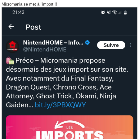
s
Micromania se met à l'import !!
s
a
g
e