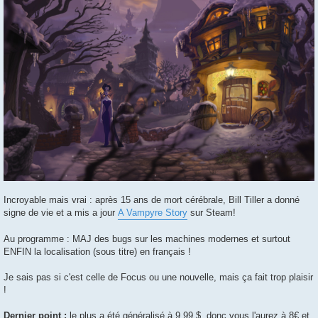
Incroyable mais vrai : après 15 ans de mort cérébrale, Bill Tiller a donné
signe de vie et a mis a jour
A Vampyre Story
sur Steam!
Au programme : MAJ des bugs sur les machines modernes et surtout
ENFIN la localisation (sous titre) en français !
Je sais pas si c'est celle de Focus ou une nouvelle, mais ça fait trop plaisir
!
Dernier point :
le plus a été généralisé à 9.99 $, donc vous l'aurez à 8€ et