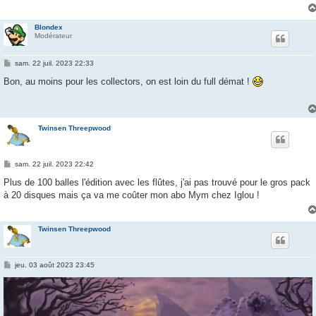
Blondex
Modérateur
M
sam. 22 juil. 2023 22:33
e
s
Bon, au moins pour les collectors, on est loin du full démat !
s
a
g
e
Twinsen Threepwood
M
sam. 22 juil. 2023 22:42
e
s
Plus de 100 balles l'édition avec les flûtes, j'ai pas trouvé pour le gros pack
s
à 20 disques mais ça va me coûter mon abo Mym chez Iglou !
a
g
e
Twinsen Threepwood
M
jeu. 03 août 2023 23:45
e
s
s
a
g
e