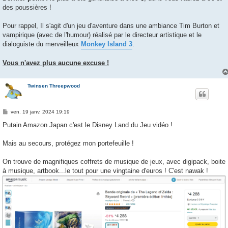
des poussières !
Pour rappel, Il s'agit d'un jeu d'aventure dans une ambiance Tim Burton et
vampirique (avec de l'humour) réalisé par le directeur artistique et le
dialoguiste du merveilleux
Monkey Island 3
.
Vous n'avez plus aucune excuse !
Twinsen Threepwood
M
ven. 19 janv. 2024 19:19
e
s
Putain Amazon Japan c'est le Disney Land du Jeu vidéo !
s
a
g
Mais au secours, protégez mon portefeuille !
e
On trouve de magnifiques coffrets de musique de jeux, avec digipack, boite
à musique, artbook...le tout pour une vingtaine d'euros ! C'est nawak !