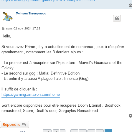
Twinsen Threepwood
M
sam. 02 nov. 2024 17:22
e
s
Hello,
s
a
g
Si vous avez Prime , il y a actuellement de nombreux , jeux à récupérer
e
gratuitement , notamment les 3 derniers ajouts :
- Le premier est à récupérer sur l'Epic store : Marvel's Guardians of the
Galaxy
- Le second sur gog : Mafia: Definitive Edition
- Et enfin il y a aussi A plague Tale : Innonce (Gog)
il suffit de cliquer là :
https://gaming.amazon.com/home
Sont encore disponibles pour être récupérés Doom Eternal , Bioshock
remastered, Scorn, Death's door, Gargoyles Remastered...
Répondre