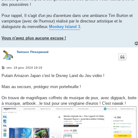
des poussières !
Pour rappel, Il s'agit d'un jeu d'aventure dans une ambiance Tim Burton et
vampirique (avec de l'humour) réalisé par le directeur artistique et le
dialoguiste du merveilleux
Monkey Island 3
.
Vous n'avez plus aucune excuse !
Twinsen Threepwood
M
ven. 19 janv. 2024 19:19
e
s
Putain Amazon Japan c'est le Disney Land du Jeu vidéo !
s
a
g
Mais au secours, protégez mon portefeuille !
e
On trouve de magnifiques coffrets de musique de jeux, avec digipack, boite
à musique, artbook...le tout pour une vingtaine d'euros ! C'est nawak !