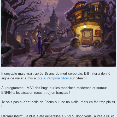
Incroyable mais vrai : après 15 ans de mort cérébrale, Bill Tiller a donné
signe de vie et a mis a jour
A Vampyre Story
sur Steam!
Au programme : MAJ des bugs sur les machines modernes et surtout
ENFIN la localisation (sous titre) en français !
Je sais pas si c'est celle de Focus ou une nouvelle, mais ça fait trop plaisir
!
Dernier point :
le plus a été généralisé à 9.99 $, donc vous l'aurez à 8€ et