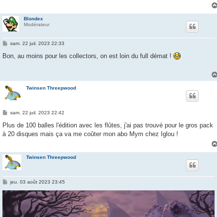
Blondex
Modérateur
M
sam. 22 juil. 2023 22:33
e
s
Bon, au moins pour les collectors, on est loin du full démat !
s
a
g
e
Twinsen Threepwood
M
sam. 22 juil. 2023 22:42
e
s
Plus de 100 balles l'édition avec les flûtes, j'ai pas trouvé pour le gros pack
s
à 20 disques mais ça va me coûter mon abo Mym chez Iglou !
a
g
e
Twinsen Threepwood
M
jeu. 03 août 2023 23:45
e
s
s
a
g
e