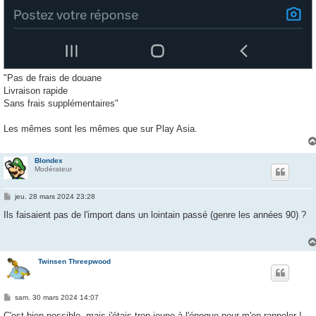
"Pas de frais de douane
Livraison rapide
Sans frais supplémentaires"
Les mêmes sont les mêmes que sur Play Asia.
Blondex
Modérateur
M
jeu. 28 mars 2024 23:28
e
s
Ils faisaient pas de l'import dans un lointain passé (genre les années 90) ?
s
a
g
e
Twinsen Threepwood
M
sam. 30 mars 2024 14:07
e
s
C'est bien possible, mais j'étais trop jeune à l'époque pour m'en rappeler !