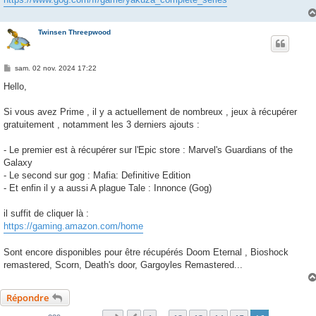
Twinsen Threepwood
M
sam. 02 nov. 2024 17:22
e
s
Hello,
s
a
g
Si vous avez Prime , il y a actuellement de nombreux , jeux à récupérer
e
gratuitement , notamment les 3 derniers ajouts :
- Le premier est à récupérer sur l'Epic store : Marvel's Guardians of the
Galaxy
- Le second sur gog : Mafia: Definitive Edition
- Et enfin il y a aussi A plague Tale : Innonce (Gog)
il suffit de cliquer là :
https://gaming.amazon.com/home
Sont encore disponibles pour être récupérés Doom Eternal , Bioshock
remastered, Scorn, Death's door, Gargoyles Remastered...
Répondre