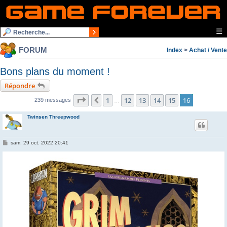
☰
FORUM
Index
>
Achat / Vente
Bons plans du moment !
Répondre
Page
16
sur
16
1
12
13
14
15
16
Précédente
239 messages
…
Twinsen Threepwood
M
sam. 29 oct. 2022 20:41
e
s
s
a
g
e