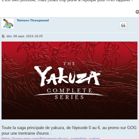
s
a
g
e
Twinsen Threepwood
M
dim. 08 sept. 2024 19:25
e
s
s
a
g
e
Toute la saga principale de yakuza, de l'épisode 0 au 6, au promo sur GOG
pour une trentraine d'euros :
https://www.gog.com/fr/game/yakuza_complete_series