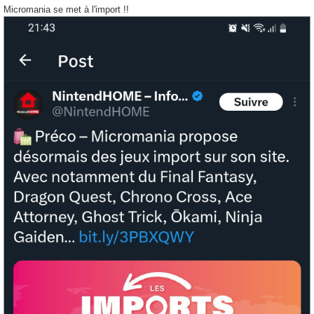
s
Micromania se met à l'import !!
s
a
g
e