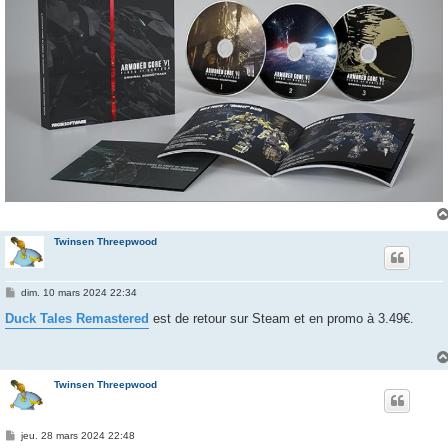
Twinsen Threepwood
M
dim. 10 mars 2024 22:34
e
s
Duck Tales Remastered
est de retour sur Steam et en promo à 3.49€.
s
a
g
e
Twinsen Threepwood
M
jeu. 28 mars 2024 22:48
e