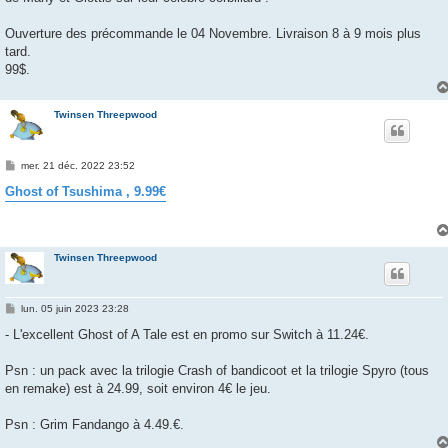
Ouverture des précommande le 04 Novembre. Livraison 8 à 9 mois plus
tard.
99$.
Twinsen Threepwood
M
mer. 21 déc. 2022 23:52
e
s
Ghost of Tsushima , 9.99€
s
a
g
e
Twinsen Threepwood
M
lun. 05 juin 2023 23:28
e
s
- L'excellent Ghost of A Tale est en promo sur Switch à 11.24€.
s
a
g
Psn : un pack avec la trilogie Crash of bandicoot et la trilogie Spyro (tous
e
en remake) est à 24.99, soit environ 4€ le jeu.
Psn : Grim Fandango à 4.49.€.