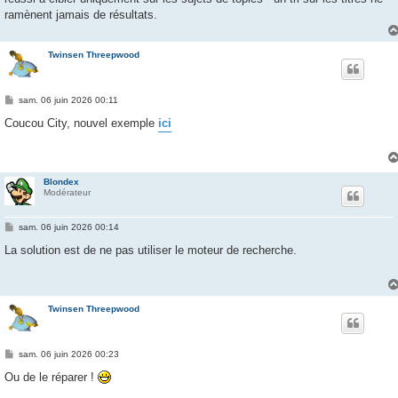
ramènent jamais de résultats.
Twinsen Threepwood
M
sam. 06 juin 2026 00:11
e
s
Coucou City, nouvel exemple
ici
s
a
g
e
Blondex
Modérateur
M
sam. 06 juin 2026 00:14
e
s
La solution est de ne pas utiliser le moteur de recherche.
s
a
g
e
Twinsen Threepwood
M
sam. 06 juin 2026 00:23
e
s
Ou de le réparer !
s
a