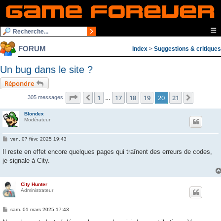
☰
FORUM
Index
>
Suggestions & critiques
Un bug dans le site ?
Répondre
Page
20
sur
21
1
17
18
19
20
21
Précédente
Suivant
305 messages
…
Blondex
Modérateur
M
ven. 07 févr. 2025 19:43
e
s
Il reste en effet encore quelques pages qui traînent des erreurs de codes,
s
je signale à City.
a
g
e
City Hunter
Administrateur
M
sam. 01 mars 2025 17:43
e
s