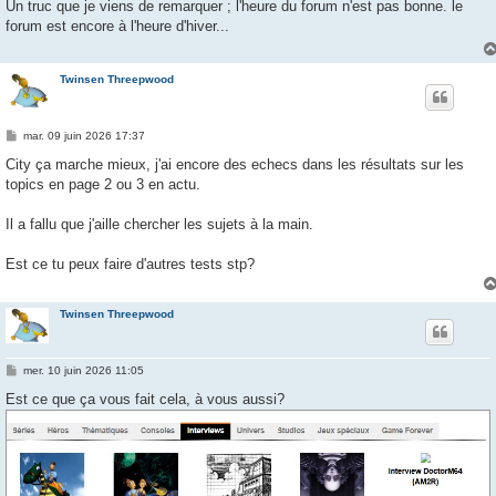
s
Un truc que je viens de remarquer ; l'heure du forum n'est pas bonne. le
s
forum est encore à l'heure d'hiver...
a
g
e
Twinsen Threepwood
M
mar. 09 juin 2026 17:37
e
s
City ça marche mieux, j'ai encore des echecs dans les résultats sur les
s
topics en page 2 ou 3 en actu.
a
g
e
Il a fallu que j'aille chercher les sujets à la main.
Est ce tu peux faire d'autres tests stp?
Twinsen Threepwood
M
mer. 10 juin 2026 11:05
e
s
Est ce que ça vous fait cela, à vous aussi?
s
a
g
e