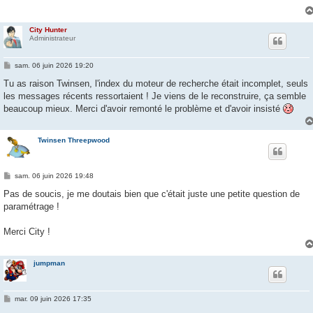
g
e
City Hunter
Administrateur
M
sam. 06 juin 2026 19:20
e
s
Tu as raison Twinsen, l'index du moteur de recherche était incomplet, seuls
s
les messages récents ressortaient ! Je viens de le reconstruire, ça semble
a
g
beaucoup mieux. Merci d'avoir remonté le problème et d'avoir insisté
e
Twinsen Threepwood
M
sam. 06 juin 2026 19:48
e
s
Pas de soucis, je me doutais bien que c'était juste une petite question de
s
paramétrage !
a
g
e
Merci City !
jumpman
M
mar. 09 juin 2026 17:35
e