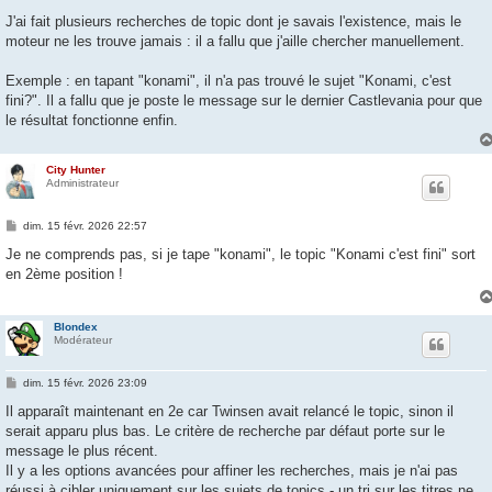
a
g
J'ai fait plusieurs recherches de topic dont je savais l'existence, mais le
e
moteur ne les trouve jamais : il a fallu que j'aille chercher manuellement.
Exemple : en tapant "konami", il n'a pas trouvé le sujet "Konami, c'est
fini?". Il a fallu que je poste le message sur le dernier Castlevania pour que
le résultat fonctionne enfin.
City Hunter
Administrateur
M
dim. 15 févr. 2026 22:57
e
s
Je ne comprends pas, si je tape "konami", le topic "Konami c'est fini" sort
s
en 2ème position !
a
g
e
Blondex
Modérateur
M
dim. 15 févr. 2026 23:09
e
s
Il apparaît maintenant en 2e car Twinsen avait relancé le topic, sinon il
s
serait apparu plus bas. Le critère de recherche par défaut porte sur le
a
g
message le plus récent.
e
Il y a les options avancées pour affiner les recherches, mais je n'ai pas
réussi à cibler uniquement sur les sujets de topics - un tri sur les titres ne