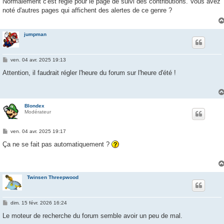
Normalement c'est réglé pour le page de suivi des contributions. Vous avez
s
noté d'autres pages qui affichent des alertes de ce genre ?
a
g
e
jumpman
M
ven. 04 avr. 2025 19:13
e
s
Attention, il faudrait régler l'heure du forum sur l'heure d'été !
s
a
g
e
Blondex
Modérateur
M
ven. 04 avr. 2025 19:17
e
s
Ça ne se fait pas automatiquement ?
s
a
g
e
Twinsen Threepwood
M
dim. 15 févr. 2026 16:24
e
s
Le moteur de recherche du forum semble avoir un peu de mal.
s