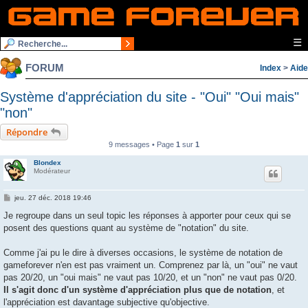
☰
FORUM
Index
>
Aide
Système d'appréciation du site - "Oui" "Oui mais"
"non"
Répondre
9 messages • Page
1
sur
1
Blondex
Modérateur
M
jeu. 27 déc. 2018 19:46
e
s
Je regroupe dans un seul topic les réponses à apporter pour ceux qui se
s
posent des questions quant au système de "notation" du site.
a
g
e
Comme j'ai pu le dire à diverses occasions, le système de notation de
gameforever n'en est pas vraiment un. Comprenez par là, un "oui" ne vaut
pas 20/20, un "oui mais" ne vaut pas 10/20, et un "non" ne vaut pas 0/20.
Il s'agit donc d'un système d'appréciation plus que de notation
, et
l'appréciation est davantage subjective qu'objective.