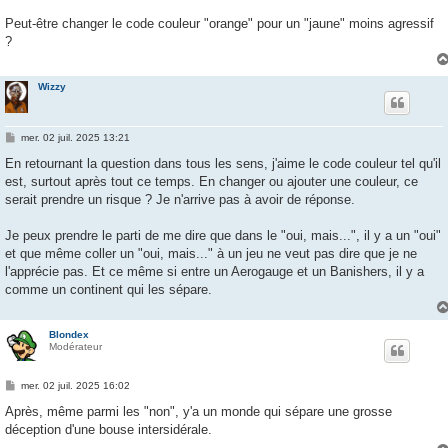
Peut-être changer le code couleur "orange" pour un "jaune" moins agressif
?
Wizzy
M
mer. 02 juil. 2025 13:21
e
s
En retournant la question dans tous les sens, j'aime le code couleur tel qu'il
s
est, surtout après tout ce temps. En changer ou ajouter une couleur, ce
a
g
serait prendre un risque ? Je n'arrive pas à avoir de réponse.
e
Je peux prendre le parti de me dire que dans le "oui, mais...", il y a un "oui"
et que même coller un "oui, mais..." à un jeu ne veut pas dire que je ne
l'apprécie pas. Et ce même si entre un Aerogauge et un Banishers, il y a
comme un continent qui les sépare.
Blondex
Modérateur
M
mer. 02 juil. 2025 16:02
e
s
Après, même parmi les "non", y'a un monde qui sépare une grosse
s
déception d'une bouse intersidérale.
a
g