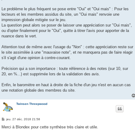
Le problème le plus fréquent se pose entre "Oui" et "Oui mais" : Pour les
lecteurs et les membres assidus du site, un "Oui mais" renvoie une
impression globale mitigée sur le jeu.
La question peut alors se poser de laisser une appréciation sur "Oui mais",
ou d'opter finalement pour le "Oui", quitte à titrer l'avis pour apporter de la
nuance dans le vert.
Attention tout de même avec l'usage du "Non" : cette appréciation reste sur
le site assimilée à une "mauvaise note", et ne manquera pas de faire réagir
s'il s'agit d'une opinion à contre-courant.
Précision qui a son importance : toute référence à des notes (sur 10, sur
20, en %...) est supprimée lors de la validation des avis.
Enfin, le baromètre en haut à droite de la fiche d'un jeu n'est en aucun cas
une notation globale des membres du site.
Twinsen Threepwood
M
jeu. 27 déc. 2018 21:58
e
s
Merci à Blondex pour cette synthèse très claire et utile.
s
a