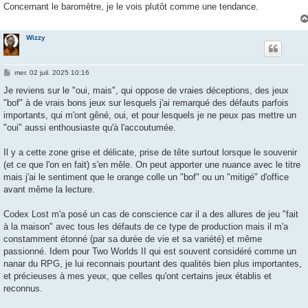
g
Concernant le baromètre, je le vois plutôt comme une tendance.
e
Wizzy
M
mer. 02 juil. 2025 10:16
e
s
Je reviens sur le "oui, mais", qui oppose de vraies déceptions, des jeux
s
"bof" à de vrais bons jeux sur lesquels j'ai remarqué des défauts parfois
a
g
importants, qui m'ont gêné, oui, et pour lesquels je ne peux pas mettre un
e
"oui" aussi enthousiaste qu'à l'accoutumée.
Il y a cette zone grise et délicate, prise de tête surtout lorsque le souvenir
(et ce que l'on en fait) s'en mêle. On peut apporter une nuance avec le titre
mais j'ai le sentiment que le orange colle un "bof" ou un "mitigé" d'office
avant même la lecture.
Codex Lost m'a posé un cas de conscience car il a des allures de jeu "fait
à la maison" avec tous les défauts de ce type de production mais il m'a
constamment étonné (par sa durée de vie et sa variété) et même
passionné. Idem pour Two Worlds II qui est souvent considéré comme un
nanar du RPG, je lui reconnais pourtant des qualités bien plus importantes,
et précieuses à mes yeux, que celles qu'ont certains jeux établis et
reconnus.