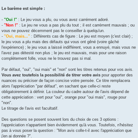
Le barème est simple :
-
"Oui !"
: Le jeu vous a plu, ou vous avez carrément adoré.
-
"Non !"
: Le jeu ne vous a pas plu du tout ; il est carrément mauvais ; ou
vous ne pouvez décemment pas le conseiller à quelqu'un.
-
"Oui, mais..."
: Différents cas de figure : Le jeu est moyen (c'est clair) ;
le jeu vous a plu mais des défauts qui vous ont gêné (voire gâché
l'expérience) ; le jeu vous a laissé indifférent, vous a ennuyé, mais vous ne
l'avez pas détesté non plus ; le jeu est mauvais, mais pour une raison
complètement folle, vous ne le trouvez pas si mal.
Par défaut, "oui", "oui mais" et "non" sont les titres retenus pour vos avis.
Vous avez toutefois la possibilité de titrer votre avis
pour apporter des
nuances ou préciser de façon concise votre pensée. Ce titre remplacera
alors l'appréciation "par défaut", en sachant que celle-ci reste
obligatoirement à définir. La couleur du cadre autour de l'avis dépend de
cette appréciation : vert pour "oui", orange pour "oui mais", rouge pour
"non".
Le titrage de l'avis est facultatif.
Des questions se posent souvent lors du choix de ces 3 options :
l'appréciation n'appartient bien évidemment qu'à vous. Toutefois, n'hésitez
pas à vous poser la question : "Mon avis colle-t-il avec l'appréciation que
j'en ai donnée ?".