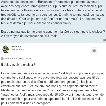
Autre cas de conscience : Banishers m'a vraiment plu comme aventure
avec des séquences remarquables sur plusieurs heures, mémorables, j'ai
totalement aimé l'histoire et sa conclusion mais les combats sont en effet
trop répétitifs, j'ai soufflé en cours de jeu. En même temps, quel jeu n'a pas
des défauts. C'est un jeu entre un "oui" et un "oui, mais". La frontière est
ténue et demain je risque encore de changer d'avis...
Est-ce normal que je me prenne gentiment la tête ou c'est juste la chaleur ?
A-t'on moyen de revaloriser ce "oui, mais..." ?
Blondex
Modérateur
M
mer. 02 juil. 2025 12:25
e
s
Il doit y avoir la chaleur !
s
a
g
La gamme des nuances avec le "oui mais" est la plus importante, puisque
e
comme tu le soulignes, on y trouve des jeux qui loupent l'avis positif de
peu (mais pour un ou des détails suffisamment gênants) ; les jeux
effectivement "bof" ; et les jeux pas bons qu'on apprécie quand même.
Idéalement, il faudrait scinder les "oui mais" en 2 catégories, entre les
"mais" et les "bof", mais avec près de 10 000 avis, il faudrait tout revoir de
fond en comble, pour une idée qui apporte à la fois plus de nuances mais
peut également diluer les catégories.