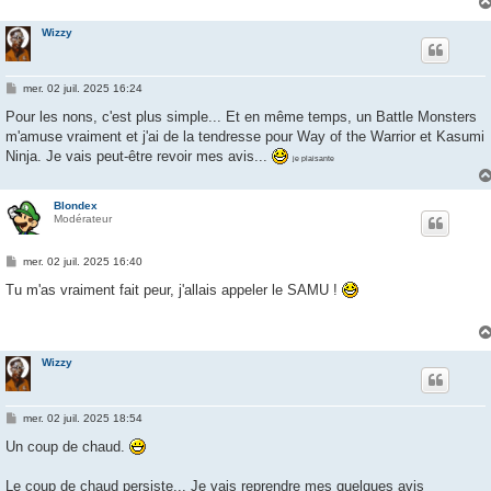
e
Wizzy
M
mer. 02 juil. 2025 16:24
e
s
Pour les nons, c'est plus simple... Et en même temps, un Battle Monsters
s
m'amuse vraiment et j'ai de la tendresse pour Way of the Warrior et Kasumi
a
g
Ninja. Je vais peut-être revoir mes avis...
je plaisante
e
Blondex
Modérateur
M
mer. 02 juil. 2025 16:40
e
s
Tu m'as vraiment fait peur, j'allais appeler le SAMU !
s
a
g
e
Wizzy
M
mer. 02 juil. 2025 18:54
e
s
Un coup de chaud.
s
a
g
Le coup de chaud persiste... Je vais reprendre mes quelques avis