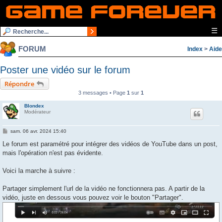
☰
FORUM
Index
>
Aide
Poster une vidéo sur le forum
Répondre
3 messages • Page
1
sur
1
Blondex
Modérateur
M
sam. 06 avr. 2024 15:40
e
s
Le forum est paramétré pour intégrer des vidéos de YouTube dans un post,
s
mais l'opération n'est pas évidente.
a
g
e
Voici la marche à suivre :
Partager simplement l'url de la vidéo ne fonctionnera pas. A partir de la
vidéo, juste en dessous vous pouvez voir le bouton "Partager".