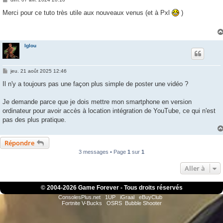
e
s
Merci pour ce tuto très utile aux nouveaux venus (et à Pxl
)
s
a
g
e
Iglou
M
jeu. 21 août 2025 12:46
e
s
Il n'y a toujours pas une façon plus simple de poster une vidéo ?
s
a
g
Je demande parce que je dois mettre mon smartphone en version
e
ordinateur pour avoir accès à location intégration de YouTube, ce qui n'est
pas des plus pratique.
Répondre
3 messages • Page
1
sur
1
Aller à
© 2004-
2026 Game Forever - Tous droits réservés
ConsolesPlus.net
1UP
iGraal
eBuyClub
Fortnite V-Bucks
OSRS
Bubble Shooter