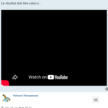
Le résultat doit être celui-ci :
Twinsen Threepwood
M
dim. 07 avr. 2024 20:10