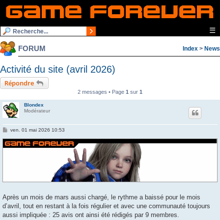
☰
FORUM
Index
>
News
Activité du site (avril 2026)
Répondre
2 messages • Page
1
sur
1
Blondex
Modérateur
M
ven. 01 mai 2026 10:53
e
s
s
a
g
e
Après un mois de mars aussi chargé, le rythme a baissé pour le mois
d’avril, tout en restant à la fois régulier et avec une communauté toujours
aussi impliquée : 25 avis ont ainsi été rédigés par 9 membres.