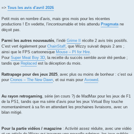
=>
Tous les avis d'avril 2026
Petit mois en nombre d’avis, mais gros mois pour les récentes
productions ! En vedette, l’incontournable et très attendu
Pragmata
ne
déçoit pas.
Parmi les autres nouveautés
, l’indé
Grime II
récolte 2 avis très positifs.
C’est vert également pour
ChainStaff
, que Wizzy suivait depuis 2 ans ;
ainsi que le FPS cartoonesque
Mouse – PI for Hire
.
Pour
Super Meat Boy 3D
, la recette du succès semble avoir été perdue ;
tandis que
Replaced
est la déception du mois.
Rattrapage pour des jeux 2025
, avec plus ou moins de bonheur : c’est oui
pour
Cronos – The New Dawn
, et oui mais pour
Avowed
.
Au rayon retrogaming
, série (en cours ?) de MadMax pour les jeux de F1
de la PS1, tandis que ma série d’avis pour les jeux Virtual Boy touche
momentanément à sa fin en attendant les prochaines livraisons, avec un
bilan mitigé.
Pour la partie vidéos / magazine
: Activité assez réduite, avec une vidéo
et un article de Wizzy qui inaugure une nouvelle rubrique, les jeux oubliés.