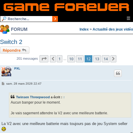
☰
FORUM
Index
>
Actualité des jeux vidéo
Switch 2
Répondre
Page
12
sur
14
1
10
11
12
13
14
Précédente
Suivant
201 messages
…
PXL
M
sam. 28 mars 2026 22:47
e
s
s
Twinsen Threepwood
a écrit :
↑
a
g
Aucun banger pour le moment.
e
Je vais sagement attendre la V2 avec une meilleure batterie.
La V2 avec une meilleure batterie mais toujours pas de jeu System seller