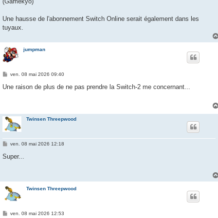
(Gamekyo)
Une hausse de l'abonnement Switch Online serait également dans les
tuyaux.
jumpman
M
ven. 08 mai 2026 09:40
e
s
Une raison de plus de ne pas prendre la Switch-2 me concernant...
s
a
g
e
Twinsen Threepwood
M
ven. 08 mai 2026 12:18
e
s
Super...
s
a
g
e
Twinsen Threepwood
M
ven. 08 mai 2026 12:53