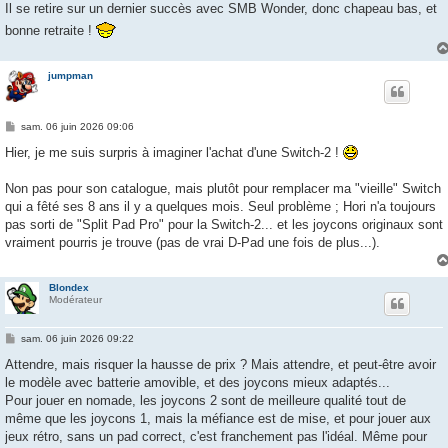
Il se retire sur un dernier succès avec SMB Wonder, donc chapeau bas, et
bonne retraite !
jumpman
M
sam. 06 juin 2026 09:06
e
s
Hier, je me suis surpris à imaginer l'achat d'une Switch-2 !
s
a
g
Non pas pour son catalogue, mais plutôt pour remplacer ma "vieille" Switch
e
qui a fêté ses 8 ans il y a quelques mois. Seul problème ; Hori n'a toujours
pas sorti de "Split Pad Pro" pour la Switch-2... et les joycons originaux sont
vraiment pourris je trouve (pas de vrai D-Pad une fois de plus...).
Blondex
Modérateur
M
sam. 06 juin 2026 09:22
e
s
Attendre, mais risquer la hausse de prix ? Mais attendre, et peut-être avoir
s
le modèle avec batterie amovible, et des joycons mieux adaptés...
a
g
Pour jouer en nomade, les joycons 2 sont de meilleure qualité tout de
e
même que les joycons 1, mais la méfiance est de mise, et pour jouer aux
jeux rétro, sans un pad correct, c'est franchement pas l'idéal. Même pour