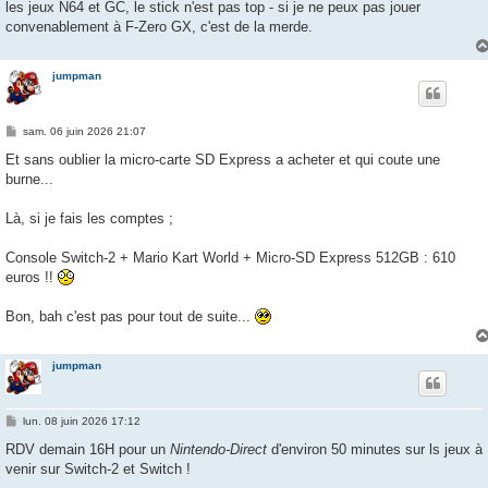
les jeux N64 et GC, le stick n'est pas top - si je ne peux pas jouer
convenablement à F-Zero GX, c'est de la merde.
jumpman
M
sam. 06 juin 2026 21:07
e
s
Et sans oublier la micro-carte SD Express a acheter et qui coute une
s
burne...
a
g
e
Là, si je fais les comptes ;
Console Switch-2 + Mario Kart World + Micro-SD Express 512GB : 610
euros !!
Bon, bah c'est pas pour tout de suite...
jumpman
M
lun. 08 juin 2026 17:12
e
s
RDV demain 16H pour un
Nintendo-Direct
d'environ 50 minutes sur ls jeux à
s
venir sur Switch-2 et Switch !
a
g