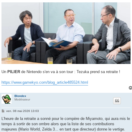
e
s
s
a
g
e
Un
PILIER
de Nintendo s'en va à son tour : Tezuka prend sa retraite !
https://www.gamekyo.com/blog_article485524.html
Blondex
Modérateur
M
ven. 08 mai 2026 13:03
e
s
L'heure de la retraite a sonné pour le compère de Miyamoto, qui aura mis le
s
temps à sortir de son ombre alors que la liste de ses contributions
a
g
majeures (Mario World, Zelda 3... en tant que directeur) donne le vertige.
e