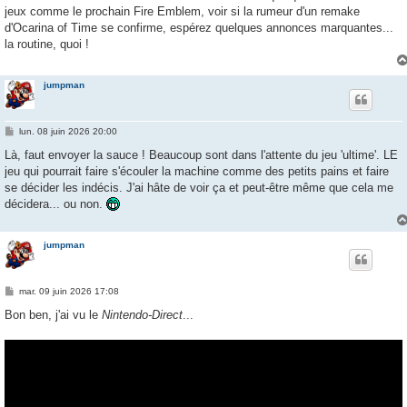
s
jeux comme le prochain Fire Emblem, voir si la rumeur d'un remake
a
g
d'Ocarina of Time se confirme, espérez quelques annonces marquantes...
e
la routine, quoi !
jumpman
M
lun. 08 juin 2026 20:00
e
s
Là, faut envoyer la sauce ! Beaucoup sont dans l'attente du jeu 'ultime'. LE
s
jeu qui pourrait faire s'écouler la machine comme des petits pains et faire
a
g
se décider les indécis. J'ai hâte de voir ça et peut-être même que cela me
e
décidera... ou non.
jumpman
M
mar. 09 juin 2026 17:08
e
s
Bon ben, j'ai vu le
Nintendo-Direct
...
s
a
g
e