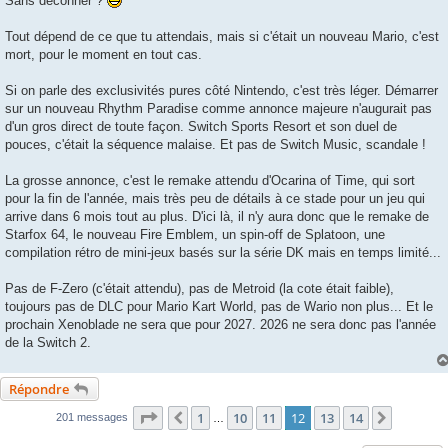
Sans déconner ?
s
a
g
Tout dépend de ce que tu attendais, mais si c'était un nouveau Mario, c'est
e
mort, pour le moment en tout cas.
Si on parle des exclusivités pures côté Nintendo, c'est très léger. Démarrer
sur un nouveau Rhythm Paradise comme annonce majeure n'augurait pas
d'un gros direct de toute façon. Switch Sports Resort et son duel de
pouces, c'était la séquence malaise. Et pas de Switch Music, scandale !
La grosse annonce, c'est le remake attendu d'Ocarina of Time, qui sort
pour la fin de l'année, mais très peu de détails à ce stade pour un jeu qui
arrive dans 6 mois tout au plus. D'ici là, il n'y aura donc que le remake de
Starfox 64, le nouveau Fire Emblem, un spin-off de Splatoon, une
compilation rétro de mini-jeux basés sur la série DK mais en temps limité...
Pas de F-Zero (c'était attendu), pas de Metroid (la cote était faible),
toujours pas de DLC pour Mario Kart World, pas de Wario non plus... Et le
prochain Xenoblade ne sera que pour 2027. 2026 ne sera donc pas l'année
de la Switch 2.
Répondre
Page
12
sur
14
1
10
11
12
13
14
Précédente
Suivant
201 messages
…