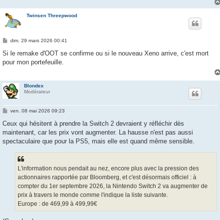
Twinsen Threepwood
M
dim. 29 mars 2026 00:41
e
s
Si le remake d'OOT se confirme ou si le nouveau Xeno arrive, c'est mort
s
pour mon portefeuille.
a
g
e
Blondex
Modérateur
M
ven. 08 mai 2026 09:23
e
s
Ceux qui hésitent à prendre la Switch 2 devraient y réfléchir dès
s
maintenant, car les prix vont augmenter. La hausse n'est pas aussi
a
g
spectaculaire que pour la PS5, mais elle est quand même sensible.
e
L'information nous pendait au nez, encore plus avec la pression des
actionnaires rapportée par Bloomberg, et c'est désormais officiel : à
compter du 1er septembre 2026, la Nintendo Switch 2 va augmenter de
prix à travers le monde comme l'indique la liste suivante.
Europe : de 469,99 à 499,99€