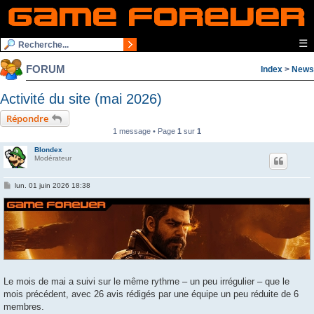
☰
FORUM
Index
>
News
Activité du site (mai 2026)
Répondre
1 message • Page
1
sur
1
Blondex
Modérateur
M
lun. 01 juin 2026 18:38
e
s
s
a
g
e
Le mois de mai a suivi sur le même rythme – un peu irrégulier – que le
mois précédent, avec 26 avis rédigés par une équipe un peu réduite de 6
membres.