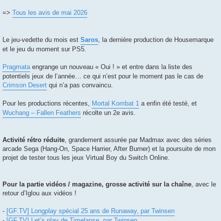
=>
Tous les avis de mai 2026
Le jeu-vedette du mois est
Saros
, la dernière production de Housemarque
et le jeu du moment sur PS5.
Pragmata
engrange un nouveau « Oui ! » et entre dans la liste des
potentiels jeux de l’année… ce qui n’est pour le moment pas le cas de
Crimson Desert
qui n’a pas convaincu.
Pour les productions récentes,
Mortal Kombat 1
a enfin été testé, et
Wuchang – Fallen Feathers
récolte un 2e avis.
Activité rétro réduite
, grandement assurée par Madmax avec des séries
arcade Sega (Hang-On, Space Harrier, After Burner) et la poursuite de mon
projet de tester tous les jeux Virtual Boy du Switch Online.
Pour la partie vidéos / magazine, grosse activité sur la chaîne
, avec le
retour d’Iglou aux vidéos !
-
[GF.TV] Longplay spécial 25 ans de Runaway, par Twinsen
-
[GF.TV] Let’s play de Timelapse, par Twinsen