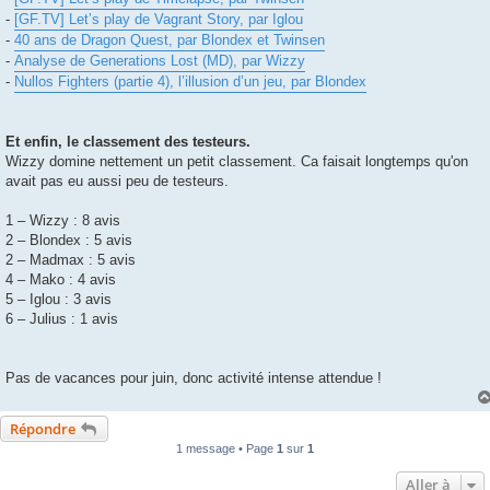
-
[GF.TV] Let’s play de Vagrant Story, par Iglou
-
40 ans de Dragon Quest, par Blondex et Twinsen
-
Analyse de Generations Lost (MD), par Wizzy
-
Nullos Fighters (partie 4), l’illusion d’un jeu, par Blondex
Et enfin, le classement des testeurs.
Wizzy domine nettement un petit classement. Ca faisait longtemps qu'on
avait pas eu aussi peu de testeurs.
1 – Wizzy : 8 avis
2 – Blondex : 5 avis
2 – Madmax : 5 avis
4 – Mako : 4 avis
5 – Iglou : 3 avis
6 – Julius : 1 avis
Pas de vacances pour juin, donc activité intense attendue !
Répondre
1 message • Page
1
sur
1
Aller à